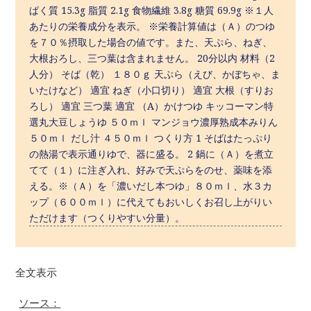
ぱく質 15.3g 脂質 2.1g 食物繊維 3.8g 糖質 69.9g ※１人
あたりの栄養成分を表示。 ※栄養計算値は（Ａ）のつゆ
を７０％摂取した場合の値です。また、天ぷら、ねぎ、
大根おろし、三つ葉は含まれません。 20分以内 材料（2
人分） そば（乾） １８０ｇ 天ぷら（えび、かぼちゃ、ま
いたけなど） 適宜 ねぎ（小口切り） 適宜 大根（すりお
ろし） 適宜 三つ葉 適宜 （A）かけつゆ キッコーマン特
選丸大豆しょうゆ ５０ｍｌ マンジョウ濃厚熟成本みりん
５０ｍｌ だし汁 ４５０ｍｌ つくり方 1 そばはたっぷり
の熱湯で表示通りゆで、器に盛る。 2 鍋に（Ａ）を煮立
てて（１）に注ぎ入れ、好みで天ぷらをのせ、薬味を添
える。※（Ａ）を「濃いだし本つゆ」８０ｍｌ、水３カ
ップ（６００ｍｌ）に代えてもおいしくお召し上がりい
ただけます（つくりやすい分量）。
全文表示
ソース：