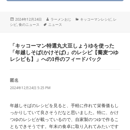
投
作
カ
2024年12月24日
ラーメンおじ
キッコーマンレシピ
,
レ
稿
タ
成
テ
シピ
,
食のニュース
ニュース
日:
グ
者
ゴ
リ
ー
「キッコーマン特選丸大豆しょうゆを使った
「年越しそば(かけそば)」のレシピ【蕎麦つゆ
レシピも】」への1件のフィードバック
匿名
よ
り:
2024年12月24日 5:25 PM
年越しそばのレシピを見ると、手軽に作れて栄養価もし
っかりしていて良さそうだなと思いました。特に、かけ
つゆのレシピが載っているので、自家製のつゆで作るこ
ともできそうです。年末の食卓に取り入れてみたいです