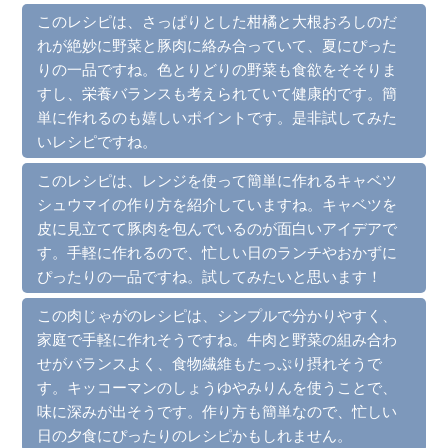
このレシピは、さっぱりとした柑橘と大根おろしのだ
れが絶妙に野菜と豚肉に絡み合っていて、夏にぴった
りの一品ですね。色とりどりの野菜も食欲をそそりま
すし、栄養バランスも考えられていて健康的です。簡
単に作れるのも嬉しいポイントです。是非試してみた
いレシピですね。
このレシピは、レンジを使って簡単に作れるキャベツ
シュウマイの作り方を紹介していますね。キャベツを
皮に見立てて豚肉を包んでいるのが面白いアイデアで
す。手軽に作れるので、忙しい日のランチやおかずに
ぴったりの一品ですね。試してみたいと思います！
この肉じゃがのレシピは、シンプルで分かりやすく、
家庭で手軽に作れそうですね。牛肉と野菜の組み合わ
せがバランスよく、食物繊維もたっぷり摂れそうで
す。キッコーマンのしょうゆやみりんを使うことで、
味に深みが出そうです。作り方も簡単なので、忙しい
日の夕食にぴったりのレシピかもしれません。