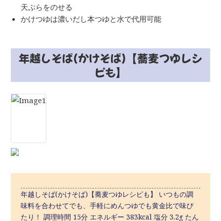
天ぷらをのせる
かけつゆは濃いだし本つゆと水で代用可能
年越しそば(かけそば)【蕎麦つゆレシ
ピも】
年越しそば(かけそば)【蕎麦つゆレシピも】 いつもの調
味料を合わせてでも、手軽にめんつゆでも黄金比で味ぴ
たり！ 調理時間 15分 エネルギー 383kcal 塩分 3.2g たん