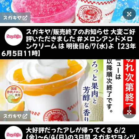
スガキヤ
スガキヤ/販売終了のお知らせ 大変ご好
評いただきました #メロンアンドメロ
ンクリーム は 明後日6/7(水)よ【23年
6月5日11時】
スガキヤ
大好評だったアレが帰ってくる 6/2
(金)〜6/4(日)の3日間 スガキヤヨシヅ