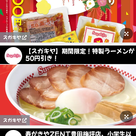
スガキヤ
【スガキヤ】期間限定！特製ラーメンが
50円引き！
スガキヤ
寿がきやZENT豊田梅坪店、小学生以