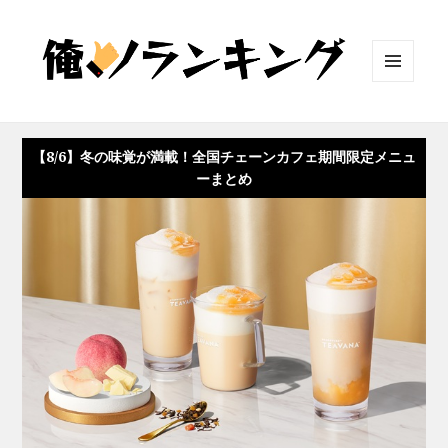
メニュ
ーとウ
ィジェ
ット
【8/6】冬の味覚が満載！全国チェーンカフェ期間限定メニュ
ーまとめ