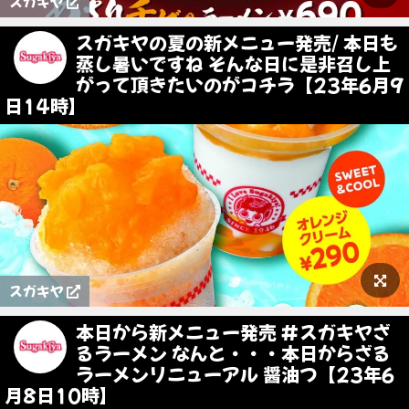
スガキヤ
スガキヤの夏の新メニュー発売/ 本日も
蒸し暑いですね そんな日に是非召し上
がって頂きたいのがコチラ【23年6月9
日14時】
スガキヤ
本日から新メニュー発売 #スガキヤざ
るラーメン なんと・・・本日からざる
ラーメンリニューアル 醤油つ【23年6
月8日10時】