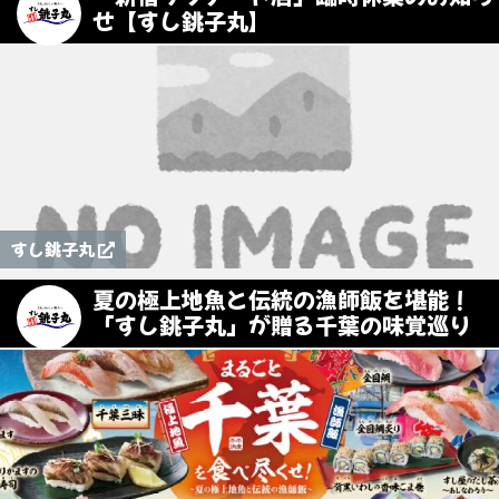
せ【すし銚子丸】
すし銚子丸
夏の極上地魚と伝統の漁師飯を堪能！
「すし銚子丸」が贈る千葉の味覚巡り