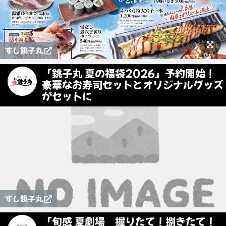
すし銚子丸
「銚子丸 夏の福袋2026」予約開始！
豪華なお寿司セットとオリジナルグッズ
がセットに
すし銚子丸
「旬感 夏劇場 握りたて！捌きたて！