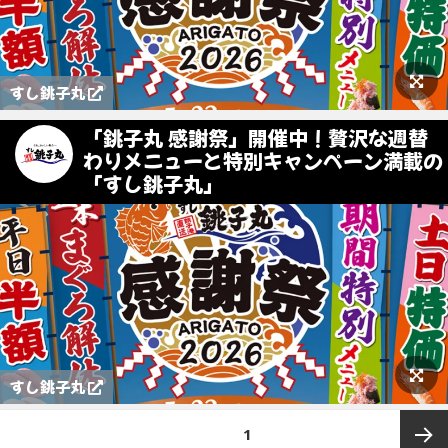
すし銚子丸
「銚子丸 感謝祭」開催中！贅沢な週替
わりメニューと特別キャンペーン満載の
「すし銚子丸」
すし銚子丸
投
ページ
1
稿