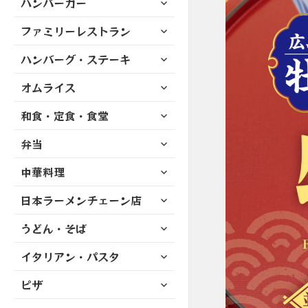
ハンバーガー
メ
ュ
を
開
ブ
ニ
ー
展
サ
ファミリーレストラン
メ
ュ
を
開
ブ
ニ
ー
展
サ
ハンバーグ・ステーキ
メ
ュ
を
開
ブ
ニ
ー
展
サ
オムライス
メ
ュ
を
開
ブ
ニ
ー
展
サ
和食・定食・食堂
メ
ュ
を
開
ブ
ニ
ー
展
サ
弁当
メ
ュ
を
開
ブ
ニ
ー
展
サ
中華料理
メ
ュ
を
開
ブ
ニ
ー
展
サ
日本ラーメンチェーン店
メ
ュ
を
開
ブ
ニ
ー
展
サ
うどん・そば
メ
ュ
を
開
ブ
ニ
ー
展
サ
イタリアン・パスタ
メ
ュ
を
開
ブ
ニ
ー
展
サ
ピザ
メ
ュ
を
開
ブ
ニ
ー
展