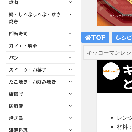
サ
焼肉
メ
ュ
を
開
ブ
ニ
ー
展
サ
鍋・しゃぶしゃぶ・すき
メ
ュ
を
開
ブ
ニ
焼き
ー
展
メ
ュ
を
開
サ
ニ
回転寿司
ー
展
TOP
レシ
ブ
ュ
を
開
サ
カフェ・喫茶
メ
ー
展
ブ
ニ
を
開
サ
パン
メ
ュ
展
ブ
ニ
ー
開
サ
スイーツ・お菓子
メ
ュ
を
ブ
ニ
ー
展
サ
たこ焼き・お好み焼き
メ
ュ
を
開
ブ
ニ
ー
展
サ
唐揚げ
メ
ュ
を
開
ブ
ニ
ー
展
サ
居酒屋
メ
ュ
を
開
ブ
ニ
ー
展
サ
レン
焼き鳥
メ
ュ
を
開
ブ
ニ
ー
材料
展
サ
海鮮料理
メ
ュ