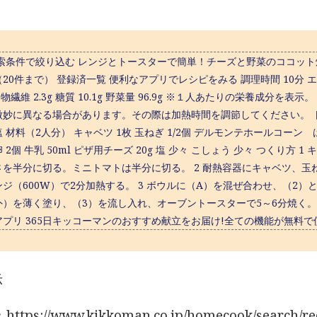
検索条件で絞り込む レンジとトースターで簡単！チーズと野菜のココット
20件まで） 登録済一覧 便利なアプリでレシピをみる 調理時間 10分 エネルギー 
g 食物繊維 2.3g 糖質 10.1g 野菜量 96.9g ※１人あたりの栄養成
妙に異なる場合があります。その際は加熱時間を調節してください。 トマ
 材料（2人分） キャベツ 1枚 玉ねぎ 1/2個 デルモンテホールコーン は
卵 2個 牛乳 50ml ピザ用チーズ 20g 塩 少々 こしょう 少々 つく
さを半分に切る。ミニトマトは半分に切る。 2 耐熱容器にキャベツ、
ジ（600W）で2分加熱する。 3 ボウルに（A）を混ぜ合わせ、（2）
外）を薄く塗り、（3）を流し入れ、オーブントースターで5～6分焼く。
アプリ 365日キッコーマンのおすすめ献立をお届け!全ての機能が無料で
示
tps://www.kikkoman.co.jp/homecook/search/rec