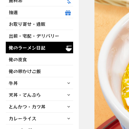
無料系
抽選
お取り寄せ・通販
出前・宅配・デリバリー
俺のラーメン日記
俺の夜食
俺の卵かけご飯
サ
牛丼
ブ
サ
天丼・てんぷら
メ
ブ
ニ
サ
とんかつ・カツ丼
メ
ュ
ブ
ニ
ー
サ
カレーライス
メ
ュ
を
ブ
ニ
ー
展
サ