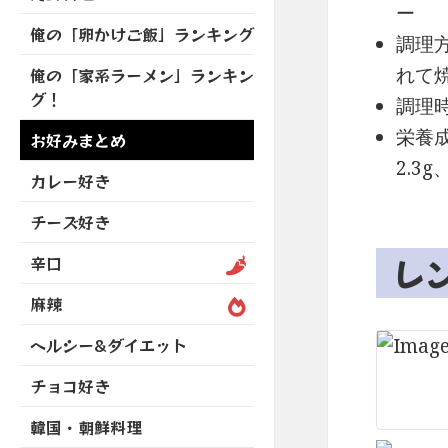
を
開
ブ
ー
ニ
ー
展
俺の「卵かけご飯」ランキング
メ
ュ
調理
を
開
ニ
ー
展
れて
俺の「家系ラーメン」ランキン
ュ
を
開
グ！
ー
調理時
展
を
開
栄養成
お好みまとめ
展
2.3g
開
カレー好き
チーズ好き
レ
辛口
麻辣
ヘルシー&ダイエット
チョコ好き
韓国・朝鮮料理