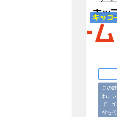
キッコ
この鮭
ね。レ
で、忙
欲をそ