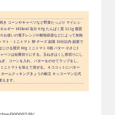
焼き コーンやキャベツなど野菜たっぷり マイレシ
181kcal 塩分 0.9g たんぱく質 11.1g 脂質
分を表示。 ※お使いの電子レンジや耐熱容器などによって加熱
ト・ミニトマト 卵 チーズ 副菜 10分以内 副菜で
じける贅沢 60g ミニトマト 6個 バター 小さじ1
り方 1 キャベツは短冊切りにする。玉ねぎはくし形切りにし
玉ねぎ、コーンを入れ、バターをのせてラップをし、
とミニトマトを加えて混ぜる。 4 ココットにバター
 ホームクッキングきょうの献立 キッコーマン公式
使えます。
ipe/00000249/