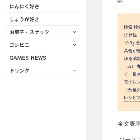
にんにく好き
しょうが好き
検索 
サ
お菓子・スナック
ピ登録（
ブ
サ
10.9
コンビニ
メ
ブ
具合が微
ニ
GAMES NEWS
メ
ゆる減塩
ュ
ニ
ー
（A） 
サ
ドリンク
ュ
を
て、長
ブ
ー
展
電子レン
メ
を
開
（分量
ニ
展
ュ
レシピ
開
ー
を
展
全文表
開
ソース：ht