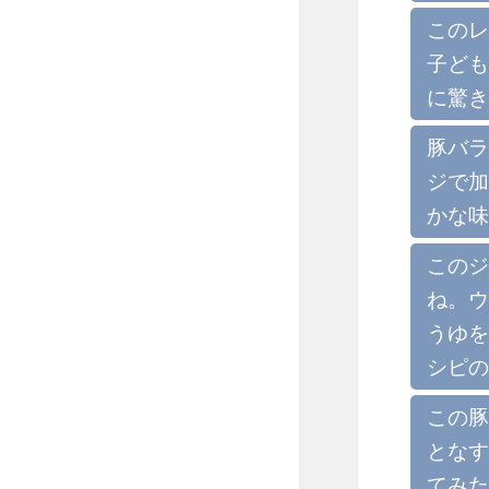
このレ
子ども
に驚き
豚バラ
ジで加
かな味
このジ
ね。ウ
うゆを
シピの
この豚
となす
てみた