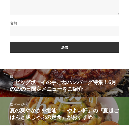
名前
投
前
稿
「ビッグボーイの手ごねハンバーグ特集！6月
前
ナ
の29の日限定メニューをご紹介」
の
ビ
投
ゲ
稿:
次ページへ
ー
夏の爽やかさを堪能！「やよい軒」の『夏越ご
次
シ
はんと豚しゃぶの定食』がおすすめ
の
ョ
投
ン