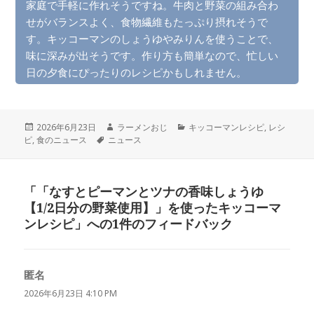
家庭で手軽に作れそうですね。牛肉と野菜の組み合わ
せがバランスよく、食物繊維もたっぷり摂れそうで
す。キッコーマンのしょうゆやみりんを使うことで、
味に深みが出そうです。作り方も簡単なので、忙しい
日の夕食にぴったりのレシピかもしれません。
投
作
カ
2026年6月23日
ラーメンおじ
キッコーマンレシピ
,
レシ
稿
タ
成
テ
ピ
,
食のニュース
ニュース
日:
グ
者
ゴ
リ
ー
「「なすとピーマンとツナの香味しょうゆ
【1/2日分の野菜使用】」を使ったキッコーマ
ンレシピ」への1件のフィードバック
匿名
よ
り:
2026年6月23日 4:10 PM