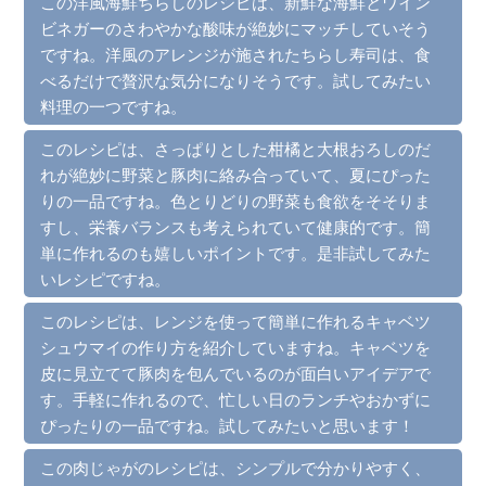
この洋風海鮮ちらしのレシピは、新鮮な海鮮とワイン
ビネガーのさわやかな酸味が絶妙にマッチしていそう
ですね。洋風のアレンジが施されたちらし寿司は、食
べるだけで贅沢な気分になりそうです。試してみたい
料理の一つですね。
このレシピは、さっぱりとした柑橘と大根おろしのだ
れが絶妙に野菜と豚肉に絡み合っていて、夏にぴった
りの一品ですね。色とりどりの野菜も食欲をそそりま
すし、栄養バランスも考えられていて健康的です。簡
単に作れるのも嬉しいポイントです。是非試してみた
いレシピですね。
このレシピは、レンジを使って簡単に作れるキャベツ
シュウマイの作り方を紹介していますね。キャベツを
皮に見立てて豚肉を包んでいるのが面白いアイデアで
す。手軽に作れるので、忙しい日のランチやおかずに
ぴったりの一品ですね。試してみたいと思います！
この肉じゃがのレシピは、シンプルで分かりやすく、