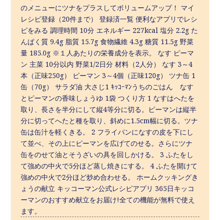
のメニューにツナをプラスしてボリュームアップ！ マイ
レシピ登録（20件まで） 登録済一覧 便利なアプリでレシ
ピをみる 調理時間 10分 エネルギー 227kcal 塩分 2.2g た
んぱく質 9.4g 脂質 15.7g 食物繊維 4.3g 糖質 11.5g 野菜
量 185.0g ※１人あたりの栄養成分を表示。 なす ピーマ
ン 主菜 10分以内 野菜1/2日分 材料（2人分） なす 3～4
本（正味250g） ピーマン 3～4個（正味120g） ツナ缶 1
缶（70g） サラダ油 大さじ1 ｷｯｺｰﾏﾝうちのごはん なす
とピーマンの香味しょうゆ 1袋 つくり方 1 なすはへたを
取り、長さを半分にして縦4等分に切る。ピーマンは縦半
分に切ってへたと種を取り、斜めに1.5cm幅に切る。ツナ
缶は缶汁を軽くきる。 2 フライパンになすの皮を下にし
て並べ、その上にピーマンを広げてのせる。さらにツナ
缶をのせて油とそうざいの具を回しかける。 3 ふたをし
て強めの中火で5分ほど蒸し焼きにする。 4 ふたを開けて
強めの中火で2分ほど炒め合わせる。 ホームクッキングき
ょうの献立 キッコーマン公式レシピアプリ 365日キッコ
ーマンのおすすめ献立をお届け!全ての機能が無料で使え
ます。