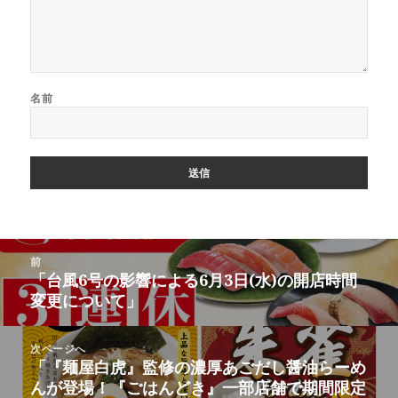
名前
投
前
稿
「台風6号の影響による6月3日(水)の開店時間
前
ナ
変更について」
の
ビ
投
ゲ
稿:
次ページへ
ー
「『麺屋白虎』監修の濃厚あごだし醤油らーめ
次
シ
んが登場！『ごはんどき』一部店舗で期間限定
の
ョ