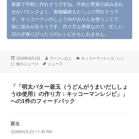
家庭で手軽に作れそうですね。牛肉と野菜の組み合わ
せがバランスよく、食物繊維もたっぷり摂れそうで
す。キッコーマンのしょうゆやみりんを使うことで、
味に深みが出そうです。作り方も簡単なので、忙しい
日の夕食にぴったりのレシピかもしれません。
投
作
カ
2026年6月2日
ラーメンおじ
キッコーマンレシピ
,
レシ
稿
タ
成
テ
ピ
,
食のニュース
ニュース
日:
グ
者
ゴ
リ
ー
「「明太バター釜玉（うどんがうまいだししょ
うゆ使用）の作り方：キッコーマンレシピ」」
への1件のフィードバック
匿名
よ
り:
2026年6月2日 11:45 PM