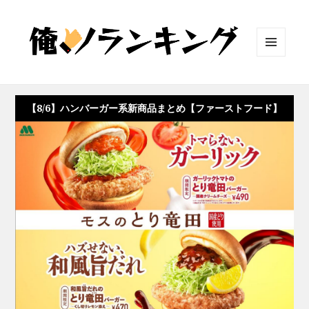
メニュ
ーとウ
ィジェ
ット
【8/6】ハンバーガー系新商品まとめ【ファーストフード】