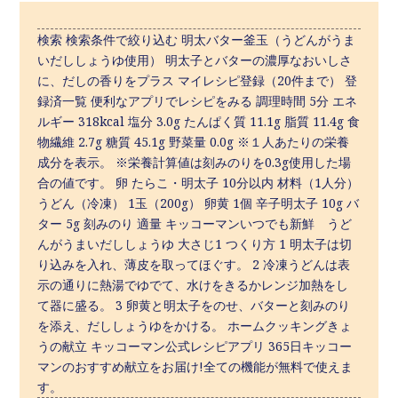
検索 検索条件で絞り込む 明太バター釜玉（うどんがうま
いだししょうゆ使用） 明太子とバターの濃厚なおいしさ
に、だしの香りをプラス マイレシピ登録（20件まで） 登
録済一覧 便利なアプリでレシピをみる 調理時間 5分 エネ
ルギー 318kcal 塩分 3.0g たんぱく質 11.1g 脂質 11.4g 食
物繊維 2.7g 糖質 45.1g 野菜量 0.0g ※１人あたりの栄養
成分を表示。 ※栄養計算値は刻みのりを0.3g使用した場
合の値です。 卵 たらこ・明太子 10分以内 材料（1人分）
うどん（冷凍） 1玉（200g） 卵黄 1個 辛子明太子 10g バ
ター 5g 刻みのり 適量 キッコーマンいつでも新鮮 うど
んがうまいだししょうゆ 大さじ1 つくり方 1 明太子は切
り込みを入れ、薄皮を取ってほぐす。 2 冷凍うどんは表
示の通りに熱湯でゆでて、水けをきるかレンジ加熱をし
て器に盛る。 3 卵黄と明太子をのせ、バターと刻みのり
を添え、だししょうゆをかける。 ホームクッキングきょ
うの献立 キッコーマン公式レシピアプリ 365日キッコー
マンのおすすめ献立をお届け!全ての機能が無料で使えま
す。