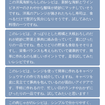
この洋風海鮮ちらしのレシピは、新鮮な海鮮とワイン
ビネガーのさわやかな酸味が絶妙にマッチしていそう
ですね。洋風のアレンジが施されたちらし寿司は、食
べるだけで贅沢な気分になりそうです。試してみたい
料理の一つですね。
このレシピは、さっぱりとした柑橘と大根おろしのだ
れが絶妙に野菜と豚肉に絡み合っていて、夏にぴった
りの一品ですね。色とりどりの野菜も食欲をそそりま
すし、栄養バランスも考えられていて健康的です。簡
単に作れるのも嬉しいポイントです。是非試してみた
いレシピですね。
このレシピは、レンジを使って簡単に作れるキャベツ
シュウマイの作り方を紹介していますね。キャベツを
皮に見立てて豚肉を包んでいるのが面白いアイデアで
す。手軽に作れるので、忙しい日のランチやおかずに
ぴったりの一品ですね。試してみたいと思います！
この肉じゃがのレシピは、シンプルで分かりやすく、