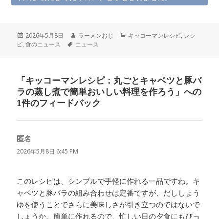
投
作
カ
2026年5月8日
ラーメンおじ
キッコーマンレシピ
,
レシ
稿
タ
成
テ
ピ
,
食のニュース
ニュース
日:
グ
者
ゴ
リ
ー
「キッコーマンレシピ：丸ごとキャベツと豚バ
ラの蒸し煮で簡単おいしい料理を作ろう」への
1件のフィードバック
匿名
よ
り:
2026年5月8日 6:45 PM
このレシピは、シンプルで手軽に作れる一品ですね。キ
ャベツと豚バラの組み合わせは定番ですが、だししょう
ゆを使うことでさらに美味しさが引き立つのではないで
しょうか。簡単に作れるので、忙しい日の夕食にもぴっ