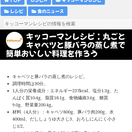
レシピ
食のニュース
キッコーマンレシピ：丸ごと
キャベツと豚バラの蒸し煮で
簡単おいしい料理を作ろう
キャベツと豚バラの蒸し煮のレシピ。
調理時間は30分。
1人分の栄養成分：エネルギー237kcal、塩分1.3g、た
んぱく質10.4g、脂質18.1g、食物繊維3.6g、糖質
9.0g、野菜量200.4g。
材料（4人分）：キャベツ800g、豚バラ肉200g、水
400ml、だししょうゆ大さじ3、おろしにんにく小さ
じ1/2。