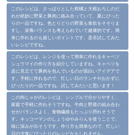
このレシピは、さっぱりとした柑橘と大根おろしのだ
れが絶妙に野菜と豚肉に絡み合っていて、夏にぴった
りの一品ですね。色とりどりの野菜も食欲をそそりま
すし、栄養バランスも考えられていて健康的です。簡
単に作れるのも嬉しいポイントです。是非試してみた
いレシピですね。
このレシピは、レンジを使って簡単に作れるキャベツ
シュウマイの作り方を紹介していますね。キャベツを
皮に見立てて豚肉を包んでいるのが面白いアイデアで
す。手軽に作れるので、忙しい日のランチやおかずに
ぴったりの一品ですね。試してみたいと思います！
この肉じゃがのレシピは、シンプルで分かりやすく、
家庭で手軽に作れそうですね。牛肉と野菜の組み合わ
せがバランスよく、食物繊維もたっぷり摂れそうで
す。キッコーマンのしょうゆやみりんを使うことで、
味に深みが出そうです。作り方も簡単なので、忙しい
日の夕食にぴったりのレシピかもしれません。