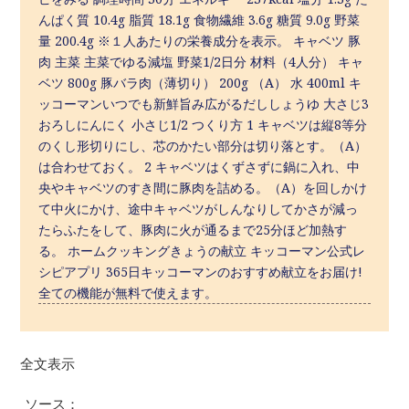
んぱく質 10.4g 脂質 18.1g 食物繊維 3.6g 糖質 9.0g 野菜
量 200.4g ※１人あたりの栄養成分を表示。 キャベツ 豚
肉 主菜 主菜でゆる減塩 野菜1/2日分 材料（4人分） キャ
ベツ 800g 豚バラ肉（薄切り） 200g （A） 水 400ml キ
ッコーマンいつでも新鮮旨み広がるだししょうゆ 大さじ3
おろしにんにく 小さじ1/2 つくり方 1 キャベツは縦8等分
のくし形切りにし、芯のかたい部分は切り落とす。（A）
は合わせておく。 2 キャベツはくずさずに鍋に入れ、中
央やキャベツのすき間に豚肉を詰める。（A）を回しかけ
て中火にかけ、途中キャベツがしんなりしてかさが減っ
たらふたをして、豚肉に火が通るまで25分ほど加熱す
る。 ホームクッキングきょうの献立 キッコーマン公式レ
シピアプリ 365日キッコーマンのおすすめ献立をお届け!
全ての機能が無料で使えます。
全文表示
ソース：