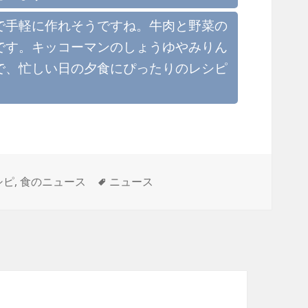
で手軽に作れそうですね。牛肉と野菜の
です。キッコーマンのしょうゆやみりん
で、忙しい日の夕食にぴったりのレシピ
タ
シピ
,
食のニュース
ニュース
グ