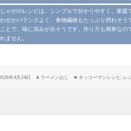
じゃがのレシピは、シンプルで分かりやすく、家庭
わせがバランスよく、食物繊維もたっぷり摂れそう
ことで、味に深みが出そうです。作り方も簡単なの
れません。
投
作
カ
2026年4月24日
ラーメンおじ
キッコーマンレシピ
,
レ
稿
成
テ
日:
者
ゴ
リ
ー