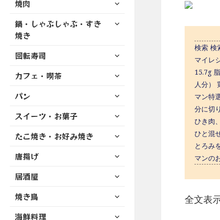
サ
焼肉
メ
ュ
を
開
ブ
ニ
ー
展
サ
鍋・しゃぶしゃぶ・すき
メ
ュ
を
開
ブ
ニ
焼き
ー
展
メ
ュ
を
検索 
開
サ
ニ
回転寿司
ー
展
マイレシ
ブ
ュ
を
開
サ
15.7g
カフェ・喫茶
メ
ー
展
ブ
人分） 
ニ
を
開
サ
パン
メ
マン特選
ュ
展
ブ
ニ
ー
分に切
開
サ
スイーツ・お菓子
メ
ュ
を
ひき肉
ブ
ニ
ー
展
サ
ひと混
たこ焼き・お好み焼き
メ
ュ
を
開
ブ
とろみ
ニ
ー
展
サ
唐揚げ
メ
ュ
マンの
を
開
ブ
ニ
ー
展
サ
居酒屋
メ
ュ
を
開
ブ
ニ
ー
展
サ
焼き鳥
メ
全文表
ュ
を
開
ブ
ニ
ー
展
サ
海鮮料理
メ
ュ