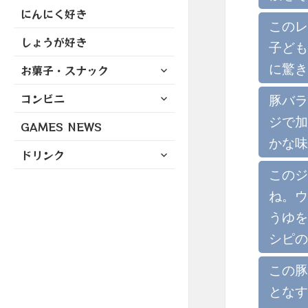
にんにく好き
このレ
しょうが好き
子ども
サ
に驚き
お菓子・スナック
ブ
サ
コンビニ
メ
豚バラ
ブ
ニ
ジで加
GAMES NEWS
メ
ュ
ニ
かな味
ー
サ
ドリンク
ュ
を
ブ
ー
このジ
展
メ
を
開
ね。ウ
ニ
展
ュ
うゆを
開
ー
シピの
を
展
この豚
開
となす