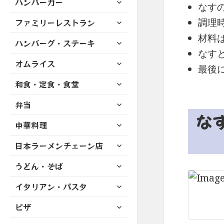
ハンバーガー
メ
ュ
なす
を
開
ブ
ニ
ー
展
サ
調理
ファミリーレストラン
メ
ュ
を
開
ブ
ニ
ー
材料
展
サ
ハンバーグ・ステーキ
メ
ュ
を
開
ブ
なす
ニ
ー
展
サ
オムライス
メ
ュ
を
最後
開
ブ
ニ
ー
展
サ
和食・定食・食堂
メ
ュ
を
開
ブ
ニ
ー
展
サ
弁当
メ
ュ
を
開
ブ
ニ
な
ー
展
サ
中華料理
メ
ュ
を
開
ブ
ニ
ー
展
サ
日本ラーメンチェーン店
メ
ュ
を
開
ブ
ニ
ー
展
サ
うどん・そば
メ
ュ
を
開
ブ
ニ
ー
展
サ
イタリアン・パスタ
メ
ュ
を
開
ブ
ニ
ー
展
サ
ピザ
メ
ュ
を
開
ブ
ニ
ー
展