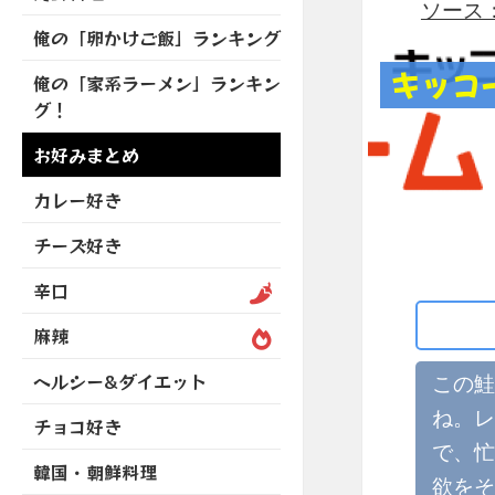
を
ソース：ht
開
ブ
ニ
ー
展
俺の「卵かけご飯」ランキング
メ
ュ
を
開
ニ
ー
展
キッコ
俺の「家系ラーメン」ランキン
ュ
を
開
グ！
ー
展
を
開
お好みまとめ
展
開
カレー好き
チーズ好き
辛口
麻辣
ヘルシー&ダイエット
この鮭
ね。レ
チョコ好き
で、忙
韓国・朝鮮料理
欲をそ