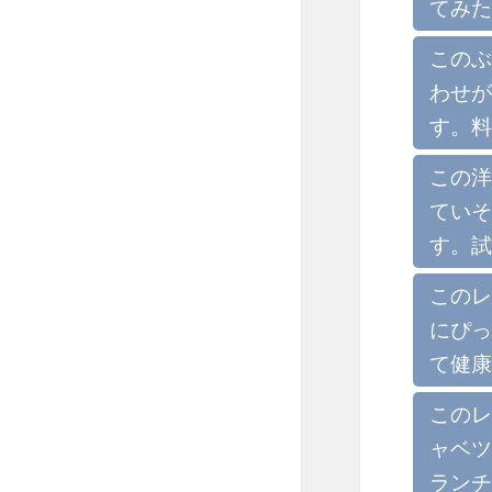
てみた
このぶ
わせが
す。料
この洋
ていそ
す。試
このレ
にぴっ
て健康
このレ
ャベツ
ランチ