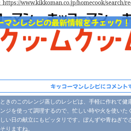
tps://www.kikkoman.co.jp/homecook/search/rec
ーマンレシピの最新情報をチェック
キッコーマンレシピにコメントす
ときのこのレンジ蒸しのレシピは、手軽に作れて健
ンジを使って調理するので、忙しい時や火を使いた
しい日の献立にもピッタリです。ぽんずや青ねぎで
そりますね。