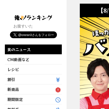
【8
お腹すいた
食のニュース
CM動画など
レシピ
割引
新商品
期間限定