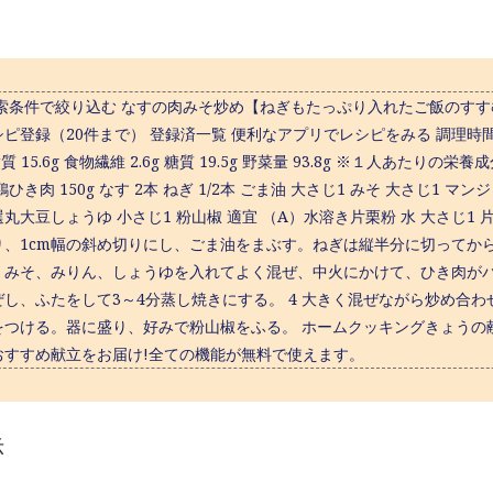
検索条件で絞り込む なすの肉みそ炒め【ねぎもたっぷり入れたご飯のすす
ピ登録（20件まで） 登録済一覧 便利なアプリでレシピをみる 調理時間 20分 
 脂質 15.6g 食物繊維 2.6g 糖質 19.5g 野菜量 93.8g ※１人あたり
鶏ひき肉 150g なす 2本 ねぎ 1/2本 ごま油 大さじ1 みそ 大さじ1
丸大豆しょうゆ 小さじ1 粉山椒 適宜 （A）水溶き片栗粉 水 大さじ1 
り、1cm幅の斜め切りにし、ごま油をまぶす。ねぎは縦半分に切ってから
、みそ、みりん、しょうゆを入れてよく混ぜ、中火にかけて、ひき肉がパ
ぜし、ふたをして3～4分蒸し焼きにする。 4 大きく混ぜながら炒め合
をつける。器に盛り、好みで粉山椒をふる。 ホームクッキングきょうの献
おすすめ献立をお届け!全ての機能が無料で使えます。
示