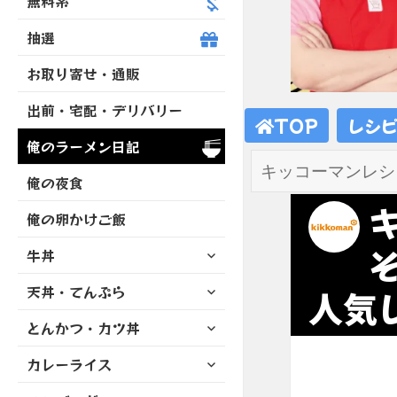
無料系
抽選
お取り寄せ・通販
出前・宅配・デリバリー
TOP
レシ
俺のラーメン日記
俺の夜食
俺の卵かけご飯
サ
牛丼
ブ
サ
天丼・てんぷら
メ
人気レ
ブ
ニ
サ
とんかつ・カツ丼
メ
ュ
ブ
ニ
ー
サ
カレーライス
メ
ュ
を
ブ
ニ
ー
展
サ