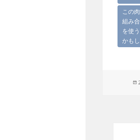
この肉
組み合
を使う
かもし