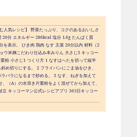
む人気レシピ】 野菜たっぷり、コクのあるおいしさ
エネルギー 286kcal 塩分 1.6g たんぱく質
の栄養成分を表示。 ひき肉 鶏肉 なす 主菜 20分以内 材料（2
 マンジョウ米麹こだわり仕込み本みりん 大さじ3 キッコー
片栗粉 小さじ1 つくり方 1 なすはへたを切って縦半
斜め切りにする。 2 フライパンにごま油をひき、
ラパラになるまで炒める。 3 なす、ねぎを加えて
わせ、（A）の水溶き片栗粉をよく混ぜてから加えて、
立 キッコーマン公式レシピアプリ 365日キッコー