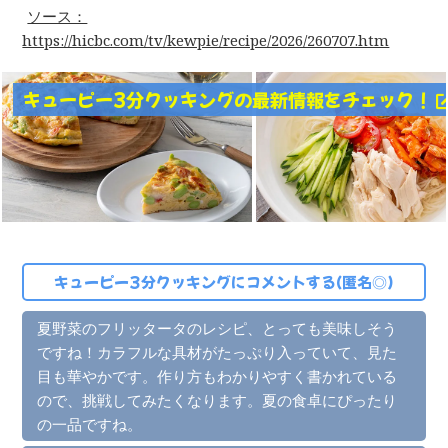
ソース：
https://hicbc.com/tv/kewpie/recipe/2026/260707.htm
キューピー3分クッキングの最新情報をチェック！
キューピー3分クッキングにコメントする(匿名◎)
夏野菜のフリッタータのレシピ、とっても美味しそう
ですね！カラフルな具材がたっぷり入っていて、見た
目も華やかです。作り方もわかりやすく書かれている
ので、挑戦してみたくなります。夏の食卓にぴったり
の一品ですね。