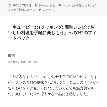
投
作
カ
2026年7月8日
ラーメンおじ
キューピー3分クッキング
,
稿
成
タ
テ
レシピ
,
食のニュース
ニュース
日:
者
グ
ゴ
リ
ー
「キューピー3分クッキング: 簡単レシピでお
いしい料理を手軽に楽しもう」への1件のフィ
ードバック
匿名
よ
り:
2026年7月8日 2:50 AM
この焼きなすのジュレがけ七夕仕立てのレシピは、なす
やオクラの素材の風味を活かしつつ、ジュレのさわやか
な味わいがアクセントになっていてとても魅力的です
ね。夏にぴったりの涼やかな一品だと感じました。