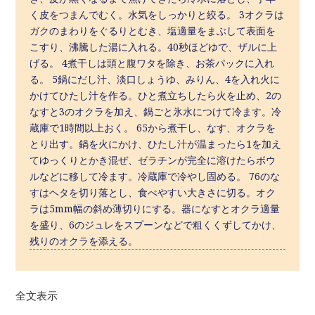
く皮をつまんでむく。水気をしっかりと絞る。 3オクラは
ガクのまわりをぐるりとむき、塩適量をまぶして表面を
こすり、沸騰した湯に入れる。40秒ほどゆで、ザルに上
げる。 4煮干しは頭と腹ワタを除き、お茶パックに入れ
る。 5鍋にだし汁、淡口しょうゆ、みりん、4を入れ火に
かけてひたし汁を作る。ひと煮立ちしたら火を止め、2の
なすと3のオクラを加え、鍋ごと氷水につけて冷ます。冷
蔵庫で1時間以上おく。 65から煮干し、なす、オクラを
とり出す。鍋を火にかけ、ひたし汁が温まったら1を加え
てゆっくりとかき混ぜ、ゼラチンが完全に溶けたらボウ
ルなどに移して冷ます。冷蔵庫で冷やし固める。 76のな
すはヘタを切り落とし、食べやすい大きさに切る。オク
ラは5mm幅の斜め薄切りにする。器になすとオクラ適量
を盛り、6のジュレをスプーンなどで粗くくずしてかけ、
残りのオクラを添える。
全文表示