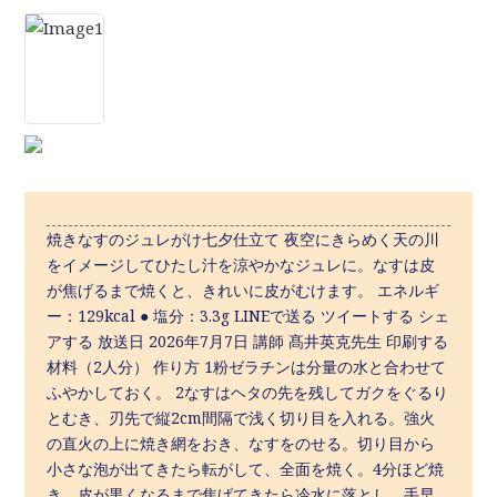
焼きなすのジュレがけ七夕仕立て 夜空にきらめく天の川
をイメージしてひたし汁を涼やかなジュレに。なすは皮
が焦げるまで焼くと、きれいに皮がむけます。 エネルギ
ー：129kcal ● 塩分：3.3g LINEで送る ツイートする シェ
アする 放送日 2026年7月7日 講師 髙井英克先生 印刷する
材料（2人分） 作り方 1粉ゼラチンは分量の水と合わせて
ふやかしておく。 2なすはヘタの先を残してガクをぐるり
とむき、刃先で縦2cm間隔で浅く切り目を入れる。強火
の直火の上に焼き網をおき、なすをのせる。切り目から
小さな泡が出てきたら転がして、全面を焼く。4分ほど焼
き、皮が黒くなるまで焦げてきたら冷水に落とし、手早