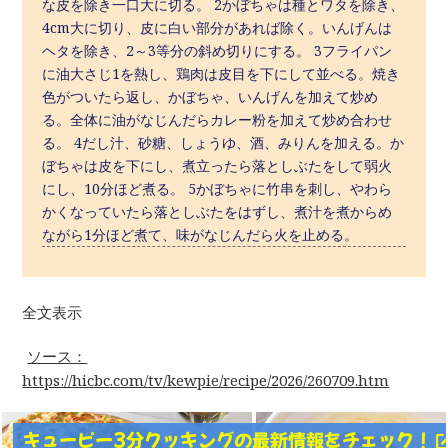
な皮を除き一口大に切る。 2かぼちゃは種とワタを除き、
4cm大に切り、皮に白い部分があれば除く。いんげんは
ヘタを除き、2～3等分の斜め切りにする。 3フライパン
に油大さじ1を熱し、鶏肉は皮目を下にして並べる。焼き
色がついたら返し、かぼちゃ、いんげんを加えて炒め
る。全体に油がなじんだらカレー粉を加えて炒め合わせ
る。 4だし汁、砂糖、しょうゆ、酒、みりんを加える。か
ぼちゃは皮を下にし、煮立ったら落としぶたをして弱火
にし、10分ほど煮る。 5かぼちゃに竹串を刺し、やわら
かくなっていたら落としぶたをはずし、煮汁を煮からめ
ながら1分ほど煮て、味がなじんだら火を止める。
全文表示
ソース：
https://hicbc.com/tv/kewpie/recipe/2026/260709.htm
キューピー3分クッキングの最新情報をチェック！