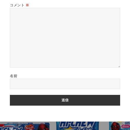
コメント
※
名前
投
前