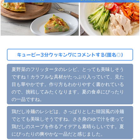
キューピー3分クッキングにコメントする(匿名◎)
夏野菜のフリッタータのレシピ、とっても美味しそう
ですね！カラフルな具材がたっぷり入っていて、見た
目も華やかです。作り方もわかりやすく書かれている
ので、挑戦してみたくなります。夏の食卓にぴったり
の一品ですね。
鶏だし冷麺のレシピは、さっぱりとした韓国風の冷麺
でとても美味しそうですね。ささ身のゆで汁を使って
鶏だしのスープを作るアイデアも素晴らしいです。夏
にぴったりの爽やかな一品だと感じました。