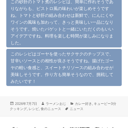
この砂肝のトマト煮のレシピは、簡単に作れそうであ
りながらも、ビストロ風の味わいが楽しめそうです
ね。トマトと砂肝の組み合わせは新鮮で、にんにくや
ワインの風味も加わって、きっと美味しい一品になり
そうです。焼いたバゲットと一緒にいただくのもいい
アイデアですね。料理を楽しむ時間が楽しみになりま
した。
このレシピはゴーヤを使ったサクサクのチップスで、
甘辛いソースとの相性が良さそうですね。揚げたゴー
ヤの軽い食感と、スイートチリソースの組み合わせが
美味しそうです。作り方も簡単そうなので、挑戦して
みたいです！
投
作
カ
2026年7月7日
ラーメンおじ
カレー好き
,
キューピー3分
稿
成
タ
テ
クッキング
,
レシピ
,
食のニュース
ニュース
日:
者
グ
ゴ
リ
ー