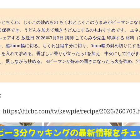
ンとちくわ、じゃこの炒めもの ちくわとじゃこのうまみがピーマンにな
日保存でき、うどんを加えて焼きうどんにするのもおすすめです。 エネルギー：16
シェアする 放送日 2026年7月3日 講師 こてらみや先生 印刷する 材
き、縦5mm幅に切る。ちくわは縦半分に切り、5mm幅の斜め切りにする
こを入れて炒める。香ばしい香りが立ったら1を加え、中火にして油がま
え、返しながら炒める。 4ピーマンが好みの固さになったら火を強め、汁
示
tps://hicbc.com/tv/kewpie/recipe/2026/260703.
ピー3分クッキングの最新情報をチェ