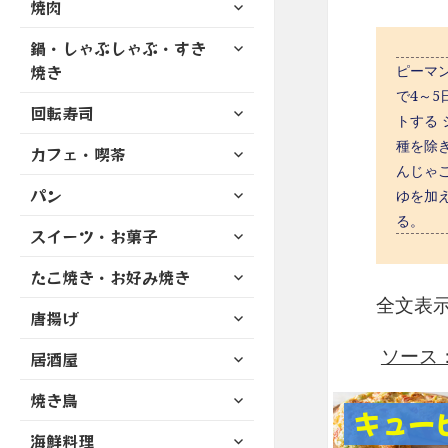
サ
焼肉
メ
ュ
を
開
ブ
ニ
ー
展
サ
鍋・しゃぶしゃぶ・すき
メ
ュ
を
開
ブ
ニ
焼き
ピーマ
ー
展
メ
ュ
で4～5
を
開
サ
ニ
回転寿司
ー
展
トする 
ブ
ュ
を
開
種を除
サ
カフェ・喫茶
メ
ー
展
ブ
んじゃ
ニ
を
開
サ
パン
メ
ゆを加
ュ
展
ブ
ニ
ー
る。
開
サ
スイーツ・お菓子
メ
ュ
を
ブ
ニ
ー
展
サ
たこ焼き・お好み焼き
メ
ュ
を
開
ブ
ニ
全文表
ー
展
サ
唐揚げ
メ
ュ
を
開
ブ
ニ
ー
展
サ
ソース：ht
居酒屋
メ
ュ
を
開
ブ
ニ
ー
展
サ
焼き鳥
メ
ュ
を
開
キュー
ブ
ニ
ー
展
サ
海鮮料理
メ
ュ