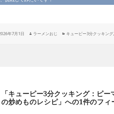
投
作
カ
2026年7月1日
ラーメンおじ
キューピー3分クッキング
稿
成
テ
日:
者
ゴ
リ
ー
「キューピー3分クッキング：ピー
の炒めものレシピ」への1件のフィ