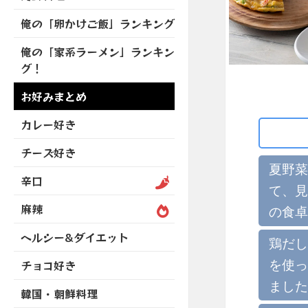
を
開
ブ
ニ
ー
展
俺の「卵かけご飯」ランキング
メ
ュ
を
開
ニ
ー
展
俺の「家系ラーメン」ランキン
ュ
を
開
グ！
ー
展
を
開
お好みまとめ
展
開
カレー好き
チーズ好き
夏野菜
辛口
て、見
麻辣
の食卓
ヘルシー&ダイエット
鶏だし
を使っ
チョコ好き
ました
韓国・朝鮮料理