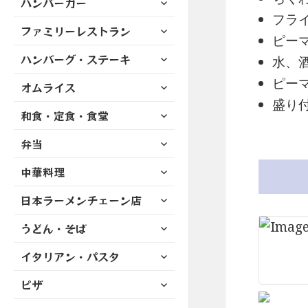
ハンバーガー
メ
ュ
を
開
ブ
ニ
フラ
ー
展
サ
ファミリーレストラン
メ
ュ
を
ピー
開
ブ
ニ
ー
展
サ
ハンバーグ・ステーキ
メ
水、
ュ
を
開
ブ
ニ
ー
展
ピー
サ
オムライス
メ
ュ
を
開
ブ
ニ
盛り
ー
展
サ
和食・定食・食堂
メ
ュ
を
開
ブ
ニ
ー
展
サ
弁当
メ
ュ
を
開
ブ
ニ
ー
展
サ
中華料理
メ
ュ
を
開
ブ
ニ
ー
展
サ
日本ラーメンチェーン店
メ
ュ
を
開
ブ
ニ
ー
展
サ
うどん・そば
メ
ュ
を
開
ブ
ニ
ー
展
サ
イタリアン・パスタ
メ
ュ
を
開
ブ
ニ
ー
展
サ
ピザ
メ
ュ
を
開
ブ
ニ
ー
展