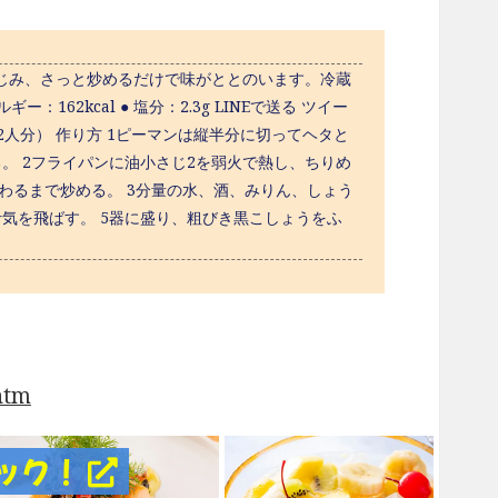
じみ、さっと炒めるだけで味がととのいます。冷蔵
2kcal ● 塩分：2.3g LINEで送る ツイー
料（2人分） 作り方 1ピーマンは縦半分に切ってヘタと
。 2フライパンに油小さじ2を弱火で熱し、ちりめ
わるまで炒める。 3分量の水、酒、みりん、しょう
気を飛ばす。 5器に盛り、粗びき黒こしょうをふ
htm
ック！