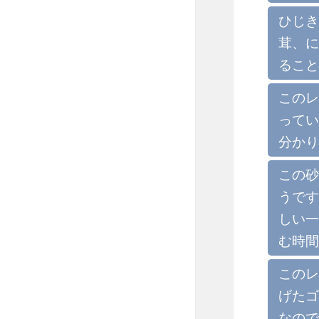
ひじき
茸、に
ること
このレ
ってい
分かり
この砂
うです
しい一
む時間
このレ
げたゴ
なので