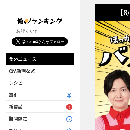
【8
お腹すいた
食のニュース
CM動画など
レシピ
割引
新商品
期間限定