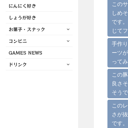
このサ
にんにく好き
しめそ
しょうが好き
です。
サ
お菓子・スナック
じてフ
ブ
サ
コンビニ
メ
手作り
ブ
ニ
ーツが
GAMES NEWS
メ
ュ
ニ
ー
ってみ
サ
ドリンク
ュ
を
ブ
ー
展
この豚
メ
を
開
ニ
良さそ
展
ュ
開
そうで
ー
を
このレ
展
さが抜
開
です。