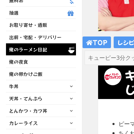
無料系
抽選
お取り寄せ・通販
出前・宅配・デリバリー
TOP
レシ
俺のラーメン日記
俺の夜食
俺の卵かけご飯
サ
牛丼
ブ
サ
天丼・てんぷら
メ
ブ
ニ
サ
とんかつ・カツ丼
メ
ュ
ブ
ニ
ー
サ
カレーライス
メ
ピー
ュ
を
ブ
ニ
ー
展
ちく
サ