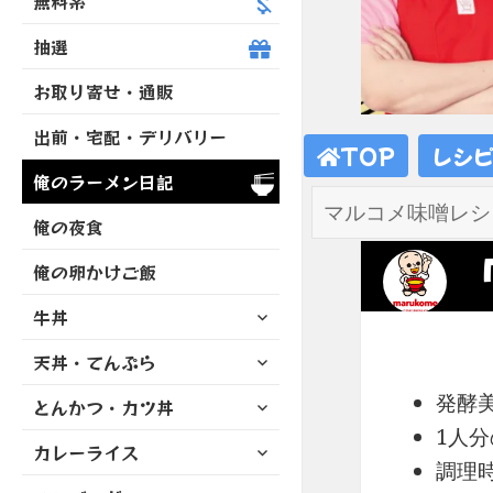
無料系
抽選
お取り寄せ・通販
出前・宅配・デリバリー
TOP
レシ
俺のラーメン日記
俺の夜食
俺の卵かけご飯
サ
牛丼
ブ
サ
天丼・てんぷら
メ
ブ
ニ
サ
発酵
とんかつ・カツ丼
メ
ュ
ブ
ニ
1人分
ー
サ
カレーライス
メ
ュ
を
調理時
ブ
ニ
ー
展
サ