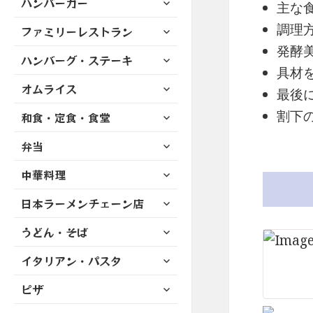
ハンバーガー
メ
ュ
主な
を
開
ブ
ニ
ー
展
サ
調理
ファミリーレストラン
メ
ュ
を
開
ブ
ニ
発酵
ー
展
サ
ハンバーグ・ステーキ
メ
ュ
を
開
具材
ブ
ニ
ー
展
サ
オムライス
メ
ュ
最後
を
開
ブ
ニ
ー
展
サ
割下
和食・定食・食堂
メ
ュ
を
開
ブ
ニ
ー
展
サ
弁当
メ
ュ
を
開
ブ
ニ
ー
展
サ
中華料理
メ
ュ
を
開
ブ
ニ
ー
展
サ
日本ラーメンチェーン店
メ
ュ
を
開
ブ
ニ
ー
展
サ
うどん・そば
メ
ュ
を
開
ブ
ニ
ー
展
サ
イタリアン・パスタ
メ
ュ
を
開
ブ
ニ
ー
展
サ
ピザ
メ
ュ
を
開
ブ
ニ
ー
展