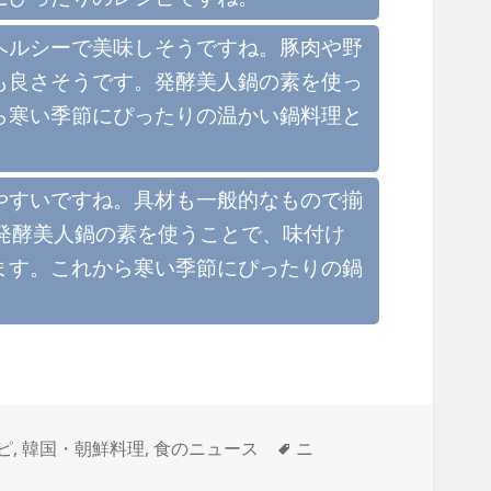
ヘルシーで美味しそうですね。豚肉や野
も良さそうです。発酵美人鍋の素を使っ
ら寒い季節にぴったりの温かい鍋料理と
やすいですね。具材も一般的なもので揃
発酵美人鍋の素を使うことで、味付け
ます。これから寒い季節にぴったりの鍋
タ
ピ
,
韓国・朝鮮料理
,
食のニュース
ニ
グ