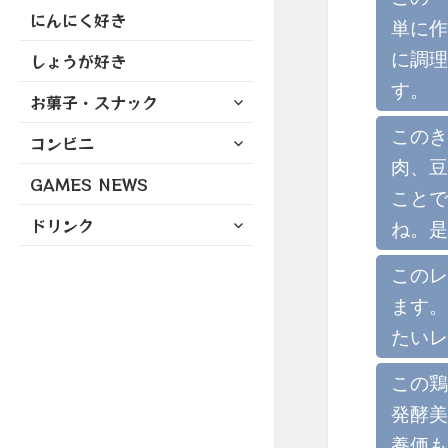
にんにく好き
単に作
に調理
しょうが好き
す。
サ
お菓子・スナック
ブ
このき
サ
コンビニ
メ
ブ
ニ
肉、豆
GAMES NEWS
メ
ュ
ことで
ニ
ー
サ
ドリンク
ね。是
ュ
を
ブ
ー
展
メ
このレ
を
開
ニ
展
ます。
ュ
開
ー
たいレ
を
展
この鶏
開
発酵美
養価も