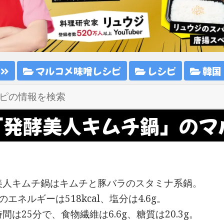
ピ
マルコメ味噌レシピ
レシピ
韓国
「発酵美人キムチ鍋」のマ
美人キムチ鍋はキムチと豚バラのスタミナ系鍋。
のエネルギーは518kcal、塩分は4.6g。
間は25分で、食物繊維は6.6g、糖質は20.3g。