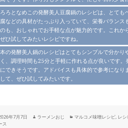
ろろとなめこの発酵美人豆腐鍋のレシピは、とても
腐などの具材がたっぷり入っていて、栄養バランス
のも、おしゃれでお手軽な点が魅力的です。これか
ぜひ試してみたいレシピですね。
本の発酵美人鍋のレシピはとてもシンプルで分かり
く、調理時間も25分と手軽に作れる点が良いです。
にできそうです。アドバイスも具体的で参考になり
して、ぜひ試してみたいです。
投
作
カ
2026年7月7日
ラーメンおじ
マルコメ味噌レシピ
,
レシ
稿
成
テ
ース