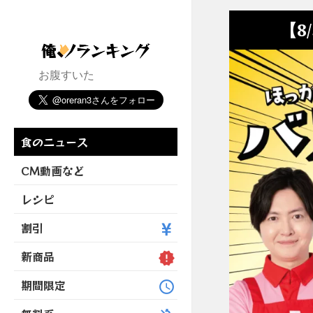
【8
お腹すいた
食のニュース
CM動画など
レシピ
割引
新商品
期間限定