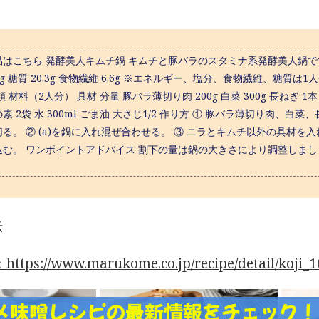
はこちら 発酵美人キムチ鍋 キムチと豚バラのスタミナ系発酵美人鍋です。 プ
.6g 糖質 20.3g 食物繊維 6.6g ※エネルギー、塩分、食物繊維、糖質は
 材料（2人分） 具材 分量 豚バラ薄切り肉 200g 白菜 300g 長ねぎ 1本 ニ
素 2袋 水 300ml ごま油 大さじ1/2 作り方 ① 豚バラ薄切り肉
切る。 ② (a)を鍋に入れ混ぜ合わせる。 ③ ニラとキムチ以外の具材
む。 ワンポイントアドバイス 割下の量は鍋の大きさにより調整しましょう
示
tps://www.marukome.co.jp/recipe/detail/koji_1
メ味噌レシピの最新情報をチェック