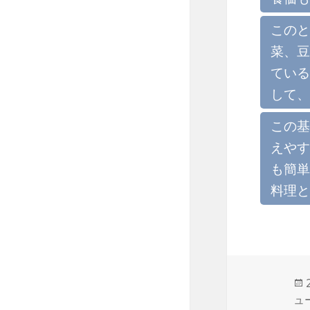
このと
菜、豆
ている
して、
この基
えやす
も簡単
料理と
ュ