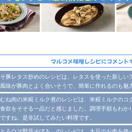
マルコメ味噌レシピにコメントす
そ豚レタス炒めのレシピは、レタスを使った新しい
風味が豚肉とよく合いそうで、簡単に作れるのも魅
むね肉の米糀ミルク煮のレシピは、米糀ミルクのコ
食欲をそそる一品だと感じました。調理手順もわかり
ですね。是非試してみたい料理です。
とろウマ野菜そぼろ」のレシピは、大豆のお肉を使