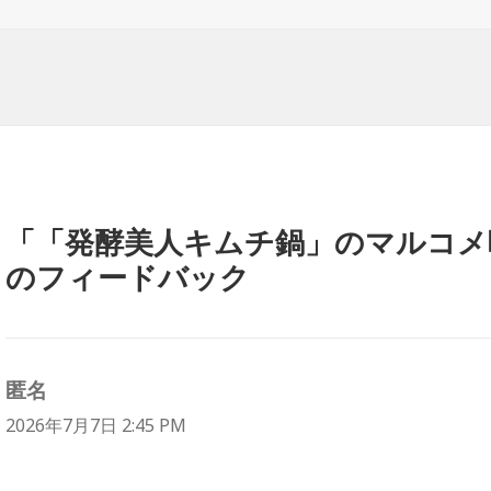
日:
者
ゴ
リ
ー
「「発酵美人キムチ鍋」のマルコメ
のフィードバック
匿名
よ
り:
2026年7月7日 2:45 PM