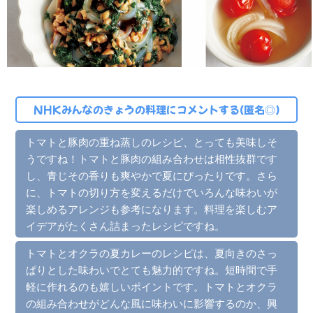
NHKみんなのきょうの料理にコメントする(匿名◎)
トマトと豚肉の重ね蒸しのレシピ、とっても美味しそ
うですね！トマトと豚肉の組み合わせは相性抜群です
し、青じその香りも爽やかで夏にぴったりです。さら
に、トマトの切り方を変えるだけでいろんな味わいが
楽しめるアレンジも参考になります。料理を楽しむア
イデアがたくさん詰まったレシピですね。
トマトとオクラの夏カレーのレシピは、夏向きのさっ
ぱりとした味わいでとても魅力的ですね。短時間で手
軽に作れるのも嬉しいポイントです。トマトとオクラ
の組み合わせがどんな風に味わいに影響するのか、興