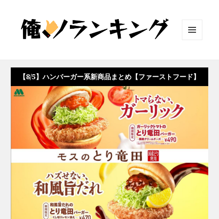
メニュ
ーとウ
ィジェ
ット
【8/5】ハンバーガー系新商品まとめ【ファーストフード】