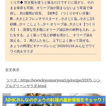
くり方◆ 空き瓶を使うと振るだけですぐに混ざり、その
まま保存も可能。オリーブ油が固まらないよう常温で保
存し、約1週間が目安。 【材料】（つくりやすい分量）
酢…大さじ2 フレンチマスタード…小さじ1 塩…小さじ2/3
砂糖…少々 こしょう…少々 オリーブ油…大さじ4 【つくり
方】 1．清潔な空き瓶にオリーブ油以外の材料を入れ、ふ
たをする。よく振って塩と砂糖を溶かし、オリーブ油を
加える。 2．再びふたをし、上下によく振って混ぜる。
きょうの料理ビギナーズレシピ 2020/05/18 みんなでワイ
ワイ肉＆サラダ
全文表示
ソース：https://www.kyounoryouri.jp/recipe/32375_シン
プルグリーンサラダ.html
NHKみんなのきょうの料理の最新情報をチェック