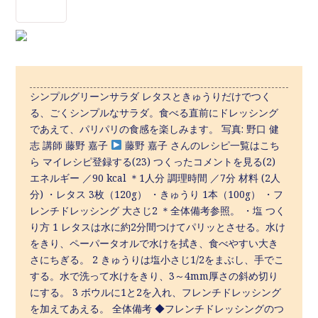
シンプルグリーンサラダ レタスときゅうりだけでつく
る、ごくシンプルなサラダ。食べる直前にドレッシング
であえて、パリパリの食感を楽しみます。 写真: 野口 健
志 講師 藤野 嘉子
藤野 嘉子 さんのレシピ一覧はこち
ら マイレシピ登録する(23) つくったコメントを見る(2)
エネルギー ／90 kcal ＊1人分 調理時間 ／7分 材料 (2人
分) ・レタス 3枚（120g） ・きゅうり 1本（100g） ・フ
レンチドレッシング 大さじ2 ＊全体備考参照。 ・塩 つく
り方 1 レタスは水に約2分間つけてパリッとさせる。水け
をきり、ペーパータオルで水けを拭き、食べやすい大き
さにちぎる。 2 きゅうりは塩小さじ1/2をまぶし、手でこ
する。水で洗って水けをきり、3～4mm厚さの斜め切り
にする。 3 ボウルに1と2を入れ、フレンチドレッシング
を加えてあえる。 全体備考 ◆フレンチドレッシングのつ