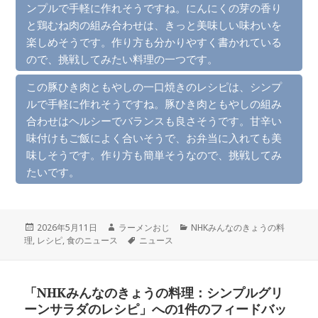
ンプルで手軽に作れそうですね。にんにくの芽の香り
と鶏むね肉の組み合わせは、きっと美味しい味わいを
楽しめそうです。作り方も分かりやすく書かれている
ので、挑戦してみたい料理の一つです。
この豚ひき肉ともやしの一口焼きのレシピは、シンプ
ルで手軽に作れそうですね。豚ひき肉ともやしの組み
合わせはヘルシーでバランスも良さそうです。甘辛い
味付けもご飯によく合いそうで、お弁当に入れても美
味しそうです。作り方も簡単そうなので、挑戦してみ
たいです。
投
作
カ
2026年5月11日
ラーメンおじ
NHKみんなのきょうの料
稿
成
タ
テ
理
,
レシピ
,
食のニュース
ニュース
日:
者
グ
ゴ
リ
ー
「NHKみんなのきょうの料理：シンプルグリ
ーンサラダのレシピ」への1件のフィードバッ