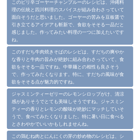
このピリ辛ゴーヤーチャンプルーのレシピは、沖縄料
理の伝統と四川料理のスパイスが組み合わさっていて
面白そうだと思いました。ゴーヤーの苦みを豆板醤で
引き立てるアイデアも斬新で、食欲をそそる一品だと
感じました。作ってみたい料理の一つに加えたいです
ね。
このすだち牛肉焼きそばのレシピは、すだちの爽やか
な香りと牛肉の旨みが絶妙に組み合わさっていて、食
欲をそそる一品ですね。中華麺との相性も良さそう
で、作ってみたくなります。特に、すだちの風味が食
欲をそそる点が魅力的ですね。
ジャスミンティーゼリーのレモンシロップがけ、清涼
感がありそうでとても美味しそうですね。ジャスミン
ティーの香りとレモンの酸味が絶妙にマッチしていそ
うで、食べてみたくなりました。特に暑い日に食べる
とさわやかでいいかもしれませんね。
この鶏むね肉とにんにくの芽の炒め物のレシピは、シ