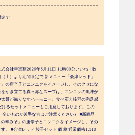
限定で
幸楽苑2026年5月11日 11時00分いいね！数
6日（土）より期間限定で 新メニュー「会津レッド」
そ』の唐辛子とニンニクをイメージし、そのクセにな
欲をかき立てる真っ赤なスープは、ニンニクの風味が
中太麺が織りなすハーモニー。食べ応え抜群の満足感
ただけるセットメニューもご用意しております。この
。辛いものが苦手な方はご注意ください） ■新商品
馬刺しの辛みそ』の唐辛子とニンニクをイメージし、その
■会津レッド 餃子セット 価 格:通常価格1,110