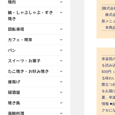
サ
焼肉
メ
ュ
を
開
ブ
ニ
[株式会
ー
展
サ
鍋・しゃぶしゃぶ・すき
メ
ュ
を
株式会
開
ブ
ニ
焼き
ー
展
新メニ
メ
ュ
を
開
サ
本商品
ニ
回転寿司
ー
展
ブ
ュ
を
開
サ
カフェ・喫茶
メ
ー
展
ブ
ニ
を
開
サ
パン
メ
ュ
展
ブ
ニ
ー
開
サ
幸楽苑の
スイーツ・お菓子
メ
ュ
を
ブ
を読み
ニ
ー
展
サ
たこ焼き・お好み焼き
メ
830
ュ
を
開
ブ
ニ
ー
る味わ
展
サ
唐揚げ
メ
ュ
を
際立つ
開
ブ
ニ
ー
展
サ
をお届
居酒屋
メ
ュ
を
開
ブ
夏、幸
ニ
ー
展
サ
焼き鳥
メ
ュ
情報 ■
を
開
ブ
ニ
ー
クセにな
展
サ
海鮮料理
メ
ュ