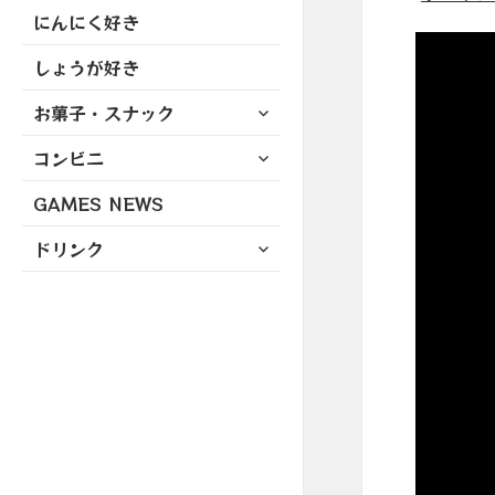
にんにく好き
しょうが好き
サ
お菓子・スナック
ブ
サ
コンビニ
メ
ブ
ニ
GAMES NEWS
メ
ュ
ニ
ー
サ
ドリンク
ュ
を
ブ
ー
展
メ
を
開
ニ
展
ュ
開
ー
を
展
開