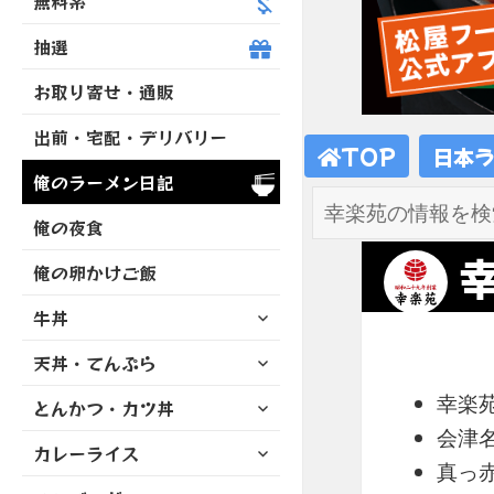
無料系
抽選
お取り寄せ・通販
出前・宅配・デリバリー
TOP
日本
俺のラーメン日記
俺の夜食
俺の卵かけご飯
サ
牛丼
ブ
サ
天丼・てんぷら
メ
ブ
ニ
サ
幸楽
とんかつ・カツ丼
メ
ュ
ブ
ニ
会津
ー
サ
カレーライス
メ
ュ
を
真っ
ブ
ニ
ー
展
サ