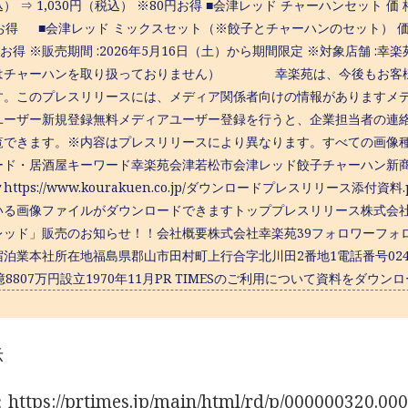
） ⇒ 1,030円（税込） ※80円お得 ■会津レッド チャーハンセット 価 格
お得 ■会津レッド ミックスセット（※餃子とチャーハンのセット） 価 格:
円お得 ※販売期間 :2026年5月16日（土）から期間限定 ※対象店舗 :幸楽
はチャーハンを取り扱っておりません） 幸楽苑は、今後もお客様
す。このプレスリリースには、メディア関係者向けの情報がありますメ
ユーザー新規登録無料メディアユーザー登録を行うと、企業担当者の連
覧できます。※内容はプレスリリースにより異なります。すべての画像
ード・居酒屋キーワード幸楽苑会津若松市会津レッド餃子チャーハン新
https://www.kourakuen.co.jp/ダウンロードプレスリリース
いる画像ファイルがダウンロードできますトッププレスリリース株式会
ッド」販売のお知らせ！！会社概要株式会社幸楽苑39フォロワーフォローRSSURLht
泊業本社所在地福島県郡山市田村町上行合字北川田2番地1電話番号024-
億8807万円設立1970年11月PR TIMESのご利用について資料をダウン
示
tps://prtimes.jp/main/html/rd/p/000000320.00