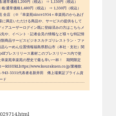
:通常価格1,200円（税込） ⇒ 1,130円（税込）
通常価格1,480円（税込） ⇒ 1,330円（税込）
苑 全店 （※『幸楽苑since1954＋幸楽苑のからあげ
に満足いただける商品や、サービスの提供をして
ディアユーザーログイン既に登録済みの方はこちらメ
絡先や、イベント・記者会見の情報など様々な特記情
種類商品サービスビジネスカテゴリレストラン・ファ
商品らーめん位置情報福島県郡山市（本社・支社）関
添付資料.pdfプレスリリース素材このプレスリリース内で使
社幸楽苑幸楽苑の歴史で最も辛い一杯！ 期間限定
tps://www.kourakuen.co.jp/業種飲
943-3351代表者名新井田 傳上場東証プライム資
ロード
0029714.html