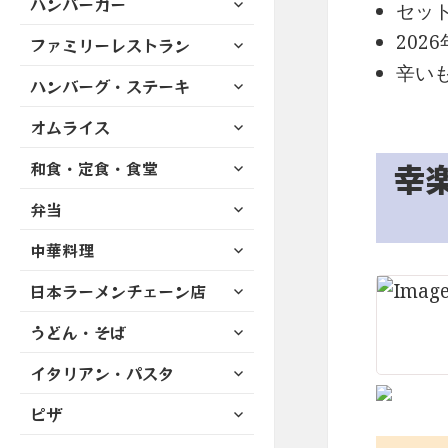
ハンバーガー
メ
ュ
セッ
を
開
ブ
ニ
ー
展
サ
202
ファミリーレストラン
メ
ュ
を
開
ブ
ニ
辛い
ー
展
サ
ハンバーグ・ステーキ
メ
ュ
を
開
ブ
ニ
ー
展
サ
オムライス
メ
ュ
を
開
ブ
ニ
ー
展
サ
幸
和食・定食・食堂
メ
ュ
を
開
ブ
ニ
ー
展
サ
弁当
メ
ュ
を
開
ブ
ニ
ー
展
サ
中華料理
メ
ュ
を
開
ブ
ニ
ー
展
サ
日本ラーメンチェーン店
メ
ュ
を
開
ブ
ニ
ー
展
サ
うどん・そば
メ
ュ
を
開
ブ
ニ
ー
展
サ
イタリアン・パスタ
メ
ュ
を
開
ブ
ニ
ー
展
サ
ピザ
メ
ュ
を
開
ブ
ニ
ー
展