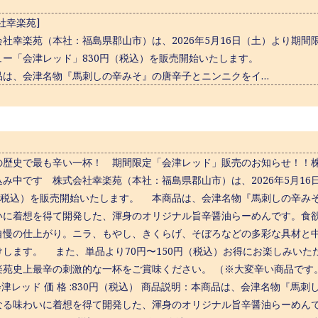
社幸楽苑]
社幸楽苑（本社：福島県郡山市）は、2026年5月16日（土）より期間
ュー「会津レッド」830円（税込）を販売開始いたします。
は、会津名物『馬刺しの辛みそ』の唐辛子とニンニクをイ…
歴史で最も辛い一杯！ 期間限定「会津レッド」販売のお知らせ！！株式会社
込み中です 株式会社幸楽苑（本社：福島県郡山市）は、2026年5月1
円（税込）を販売開始いたします。 本商品は、会津名物『馬刺しの辛み
いに着想を得て開発した、渾身のオリジナル旨辛醤油らーめんです。食
自慢の仕上がり。ニラ、もやし、きくらげ、そぼろなどの多彩な具材と
けします。 また、単品より70円〜150円（税込）お得にお楽しみい
楽苑史上最辛の刺激的な一杯をご賞味ください。 （※大変辛い商品です
会津レッド 価 格 :830円（税込） 商品説明：本商品は、会津名物『
る味わいに着想を得て開発した、渾身のオリジナル旨辛醤油らーめんです。 