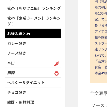
を
開
円（税込
ブ
ニ
ー
展
※70円
俺の「卵かけご飯」ランキング
メ
ュ
を
開
ニ
※150
ー
展
俺の「家系ラーメン」ランキン
ュ
家』で
を
開
グ！
ー
展
参りま
を
開
ディア
お好みまとめ
展
報を閲
開
カレー好き
ストフ
連リンク
チーズ好き
われて
「会津レ
辛口
食店・宿
麻辣
本金49
ヘルシー&ダイエット
チョコ好き
全文表
韓国・朝鮮料理
ソース：ht