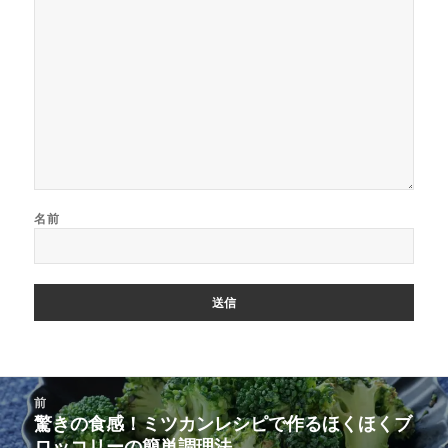
名前
投
前
稿
驚きの食感！ミツカンレシピで作るほくほくブ
前
ナ
ロッコリーの簡単調理法
の