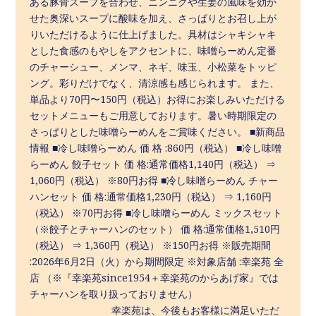
ある豚骨スープを合わせ、ニンニクや生姜の風味を効か
せた奥深いスープに酸味を加え、さっぱりとお召し上が
りいただけるように仕上げました。具材はシャキシャキ
とした食感のもやしをアクセントに、味噌らーめん定番
のチャーシュー、メンマ、ネギ、味玉、小松菜をトッピ
ング。彩りだけでなく、清涼感も感じられます。 また、
単品より70円〜150円（税込）お得にお楽しみいただける
セットメニューもご用意しております。暑い時期限定の
さっぱりとした味噌らーめんをご賞味ください。 ■新商品
情報 ■冷し味噌らーめん 価 格 :860円（税込） ■冷し味噌
らーめん 餃子セット 価 格:通常価格1,140円（税込） ⇒
1,060円（税込） ※80円お得 ■冷し味噌らーめん チャー
ハンセット 価 格:通常価格1,230円（税込） ⇒ 1,160円
（税込） ※70円お得 ■冷し味噌らーめん ミックスセット
（※餃子とチャーハンのセット） 価 格:通常価格1,510円
（税込） ⇒ 1,360円（税込） ※150円お得 ※販売期間
:2026年6月2日（火）から期間限定 ※対象店舗 :幸楽苑 全
店 （※『幸楽苑since1954＋幸楽苑のからあげ家』では
チャーハンを取り扱っておりません）
幸楽苑は、今後もお客様に満足いただ