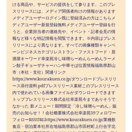
ける商品や、サービスの提供をして参ります。このプレ
スリリースには、メディア関係者向けの情報があります
メディアユーザーログイン既に登録済みの方はこちらメ
ディアユーザー新規登録無料メディアユーザー登録を行
うと、企業担当者の連絡先や、イベント・記者会見の情
報など様々な特記情報を閲覧できます。※内容はプレス
リリースにより異なります。すべての画像種類キャンペ
ーンビジネスカテゴリレストラン・ファストフード・居
酒屋キーワード幸楽苑冷し味噌らーめんらーめんラーメ
ン餃子ギョーザチャーハン中華そば位置情報福島県郡山
市（本社・支社）関連リンク
https://www.kourakuen.co.jp/ダウンロードプレスリリ
ース添付資料.pdfプレスリリース素材このプレスリリース
内で使われている画像ファイルがダウンロードできます
トッププレスリリース株式会社幸楽苑今までありそうで
なかった 新メニュー！期間限定「冷し味噌らーめん」販
売のお知らせ！！会社概要株式会社幸楽苑39フォロワー
フォローRSSURLhttps://www.kourakuen.co.jp/業種飲
食店・宿泊業本社所在地福島県郡山市田村町上行合字北