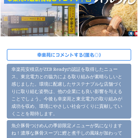
幸楽苑にコメントする(匿名◎)
幸楽苑安積店がZEB Readyの認証を取得したニュー
ス、東北電力との協力による取り組みが素晴らしいと
感じました。環境に配慮したサステナブルな店舗づく
りに取り組む姿勢は、他の企業にも良い影響を与える
ことでしょう。今後も幸楽苑と東北電力の取り組みが
成功を収め、環境にやさしい社会づくりに貢献してい
くことを期待します。
魚介豚骨つけめんの季節限定メニューが気になります
ね！濃厚な豚骨スープに鰹と煮干しの風味が加わって