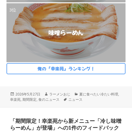
3位
味噌らーめん
俺の「幸楽苑」ランキング！
投
作
カ
2026年5月27日
ラーメンおじ
夏に食べたい冷たい料理
,
稿
成
タ
テ
幸楽苑
,
期間限定
,
食のニュース
ニュース
日:
者
グ
ゴ
リ
ー
「期間限定！幸楽苑から新メニュー「冷し味噌
らーめん」が登場」への1件のフィードバック