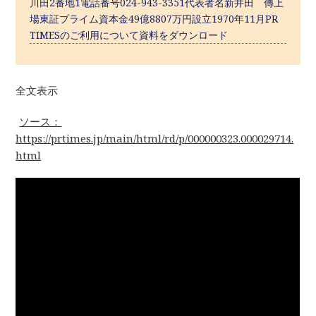
川田2番地1電話番号024-943-3351代表者名新井田 傳上
場東証プライム資本金49億8807万円設立1970年11月PR
TIMESのご利用について資料をダウンロード
全文表示
ソース：
https://prtimes.jp/main/html/rd/p/000000323.000029714.
html