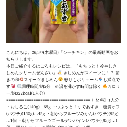
こんにちは。26/5/7(木曜日)「シーチキン」の最新動画をお
知らせします。
本日ご紹介するはごろもレシピは、『もちっと！冷やしき
しめんクリームぜんざい』
きしめんがスイーツに！？ 驚
きの和
スイーツきしめん
彩りもボリューム
も満点で
す
調理時間/約5分 ※湯を沸かす時間は除く
カロリ
ー/約322kcal(1人分)
===================================== 〖材料〗1人分
・おしるこ(140g)…65g ・つぶッと！ゆであずき 糖質オフ
(パウチ)(150g)…45g ・朝からフルーツみかん(パウチ)(95g)
…1個 ・朝からフルーツゴールデンパイン(パウチ)(95g)…1
個 ・朝からフルーツ黄桃(パウチ)(95g)…1個 ・