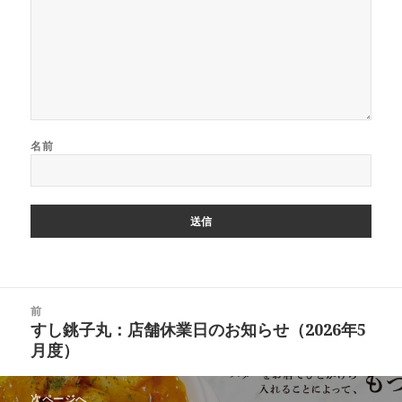
名前
投
前
稿
すし銚子丸：店舗休業日のお知らせ（2026年5
前
ナ
月度）
の
ビ
投
ゲ
稿:
次ページへ