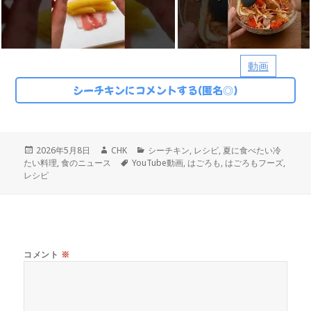
動画
シーチキンにコメントする(匿名◎)
投
作
カ
2026年5月8日
CHK
シーチキン
,
レシピ
,
夏に食べたい冷
稿
成
タ
テ
たい料理
,
食のニュース
YouTube動画
,
はごろも
,
はごろもフーズ
,
日:
者
グ
ゴ
レシピ
リ
ー
コメント
※