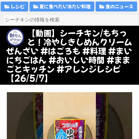
レシピ
夏に食べたい冷たい料理
食のニュース
【動画】シーチキン/もちっ
と！冷やしきしめんクリーム
ぜんざい #はごろも #料理 #まい
にちごはん #おいしい時間 #まま
ごとキッチン #アレンジレシピ
【26/5/7】