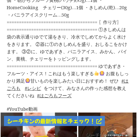
HomeCooking チェリー(30g)…1個 ・きしめん(乾)…20g
・バニラアイスクリーム…50g
===================================== 〖作り方〗
===================================== ①きしめんは
袋の表示通りゆでて湯をきり、冷水でしめてからよく水け
をきります。 ②器に①のきしめんを盛り、おしるこをかけ
ます。 ③②に、ゆであずき、バニラアイス、みかん、パイ
ン、黄桃、チェリーをトッピングします。
===================================== ゆであずき・
フルーツ・アイス！これはもう楽しすぎる
お腹もしっ
かり満足
甘いものを楽しみたい日におすすめ！ ぜひ
は
ごろも
レシピ
をつけて、みなさんの作った感想を教え
てくださいね
はごろもフーズ
YouTube動画
シーチキンの最新情報をチェック！