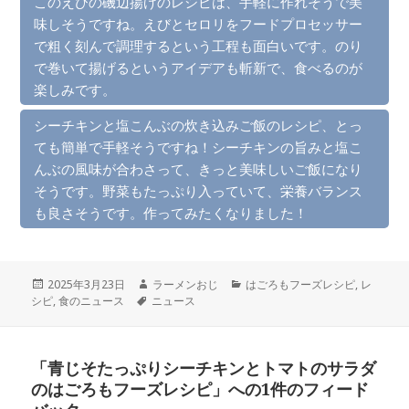
このえびの磯辺揚げのレシピは、手軽に作れそうで美
味しそうですね。えびとセロリをフードプロセッサー
で粗く刻んで調理するという工程も面白いです。のり
で巻いて揚げるというアイデアも斬新で、食べるのが
楽しみです。
シーチキンと塩こんぶの炊き込みご飯のレシピ、とっ
ても簡単で手軽そうですね！シーチキンの旨みと塩こ
んぶの風味が合わさって、きっと美味しいご飯になり
そうです。野菜もたっぷり入っていて、栄養バランス
も良さそうです。作ってみたくなりました！
投
作
カ
2025年3月23日
ラーメンおじ
はごろもフーズレシピ
,
レ
稿
タ
成
テ
シピ
,
食のニュース
ニュース
日:
グ
者
ゴ
リ
ー
「青じそたっぷりシーチキンとトマトのサラダ
のはごろもフーズレシピ」への1件のフィード