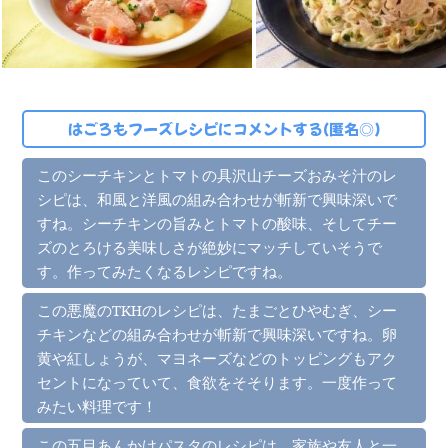
はごろもフーズレシピにコメントする(匿名◎)
このシーチキンとトマトの具沢山チーズおみそ汁のレ
シピは、和風と洋風の組み合わせが斬新で興味深いで
すね。シーチキンの旨みとトマトの酸味、そしてチー
ズのとろける美味しさが絶妙にマッチしていそうで
す。作ってみたくなるレシピですね。
この悪魔のTKHのレシピは、たまごとひやむぎ、シー
チキンなどの組み合わせが斬新で興味深いですね。卵
黄や紅しょうが、マヨネーズなどのトッピングもアク
セントになっていて、食欲をそそります。一度作って
みたい料理です！
この五目あんかけパスタのレシピは、家族や友人と一