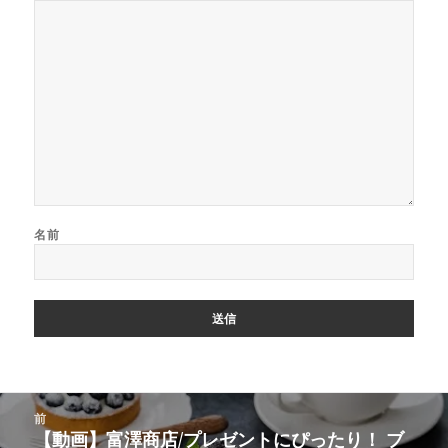
名前
投
前
稿
【動画】富澤商店/プレゼントにぴったり！ ブ
前