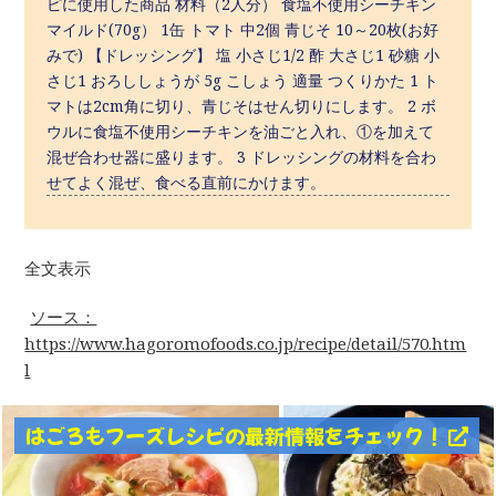
ピに使用した商品 材料（2人分） 食塩不使用シーチキン
マイルド(70g） 1缶 トマト 中2個 青じそ 10～20枚(お好
みで) 【ドレッシング】 塩 小さじ1/2 酢 大さじ1 砂糖 小
さじ1 おろししょうが 5g こしょう 適量 つくりかた 1 ト
マトは2cm角に切り、青じそはせん切りにします。 2 ボ
ウルに食塩不使用シーチキンを油ごと入れ、①を加えて
混ぜ合わせ器に盛ります。 3 ドレッシングの材料を合わ
せてよく混ぜ、食べる直前にかけます。
全文表示
ソース：
https://www.hagoromofoods.co.jp/recipe/detail/570.htm
l
はごろもフーズレシピの最新情報をチェック！