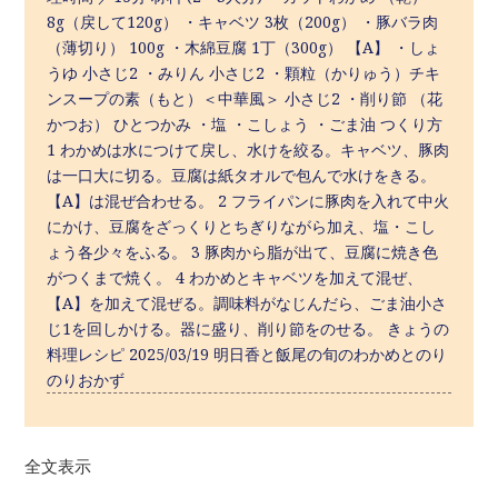
8g（戻して120g） ・キャベツ 3枚（200g） ・豚バラ肉
（薄切り） 100g ・木綿豆腐 1丁（300g） 【A】 ・しょ
うゆ 小さじ2 ・みりん 小さじ2 ・顆粒（かりゅう）チキ
ンスープの素（もと）＜中華風＞ 小さじ2 ・削り節 （花
かつお） ひとつかみ ・塩 ・こしょう ・ごま油 つくり方
1 わかめは水につけて戻し、水けを絞る。キャベツ、豚肉
は一口大に切る。豆腐は紙タオルで包んで水けをきる。
【A】は混ぜ合わせる。 2 フライパンに豚肉を入れて中火
にかけ、豆腐をざっくりとちぎりながら加え、塩・こし
ょう各少々をふる。 3 豚肉から脂が出て、豆腐に焼き色
がつくまで焼く。 4 わかめとキャベツを加えて混ぜ、
【A】を加えて混ぜる。調味料がなじんだら、ごま油小さ
じ1を回しかける。器に盛り、削り節をのせる。 きょうの
料理レシピ 2025/03/19 明日香と飯尾の旬のわかめとのり
のりおかず
全文表示