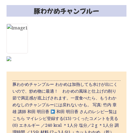
豚わかめチャンプルー
豚わかめチャンプルー わかめは加熱しても水けが出にく
いので、炒め物に最適！ わかめの風味と仕上げの削り
節で満足感が底上げされます。一度食べたら、もうわか
めなしのチャンプルーには戻れないかも。 写真: 竹内 章
雄 講師 和田 明日香
和田 明日香 さんのレシピ一覧は
こちら マイレシピ登録する(13) つくったコメントを見る
(0) エネルギー ／240 kcal ＊1人分 塩分／2 g ＊1人分 調
理時間 ／15分 材料 (2～3人分) ・カットわかめ （乾）