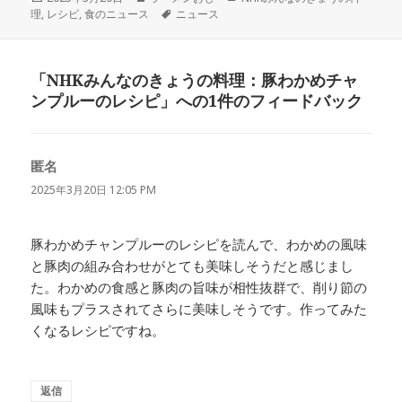
稿
成
タ
テ
理
,
レシピ
,
食のニュース
ニュース
日:
者
グ
ゴ
リ
ー
「NHKみんなのきょうの料理：豚わかめチャ
ンプルーのレシピ」への1件のフィードバック
匿名
よ
り:
2025年3月20日 12:05 PM
豚わかめチャンプルーのレシピを読んで、わかめの風味
と豚肉の組み合わせがとても美味しそうだと感じまし
た。わかめの食感と豚肉の旨味が相性抜群で、削り節の
風味もプラスされてさらに美味しそうです。作ってみた
くなるレシピですね。
返信