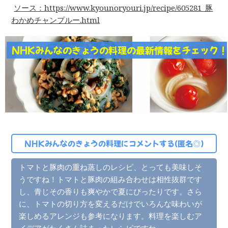
ソース：https://www.kyounoryouri.jp/recipe/605281_豚
わかめチャンプルー.html
NHKみんなのきょうの料理の最新情報をチェック
NHKみんなのきょうの料理にコメントする(匿名◎)
トマトと豚肉の重ね蒸しのレシピ、とっても美味しそ
うですね！トマトと豚肉の組み合わせは相性抜群です
し、青じその香りも爽やかで夏にぴったりです。さら
に、トマトの切り方を変えるだけでいろんな味わいが
楽しめるアレンジも参考になります。料理を楽しむア
イデアがたくさん詰まったレシピですね。