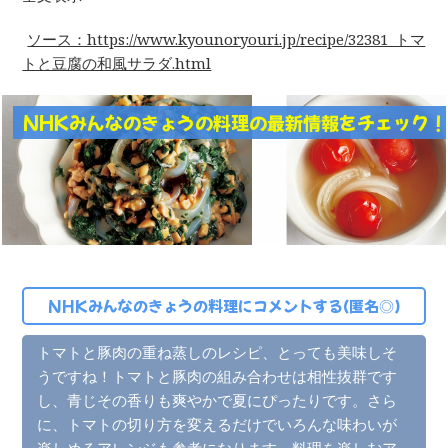
ソース：https://www.kyounoryouri.jp/recipe/32381_トマ
トと豆腐の和風サラダ.html
NHKみんなのきょうの料理の最新情報をチェック
NHKみんなのきょうの料理にコメントする(匿名◎)
トマトと豚肉の重ね蒸しのレシピ、とっても美味しそ
うですね！トマトと豚肉の組み合わせは相性抜群です
し、青じその香りも爽やかで夏にぴったりです。さら
に、トマトの切り方を変えるだけでいろんな味わいが
楽しめるアレンジも参考になります。料理を楽しむア