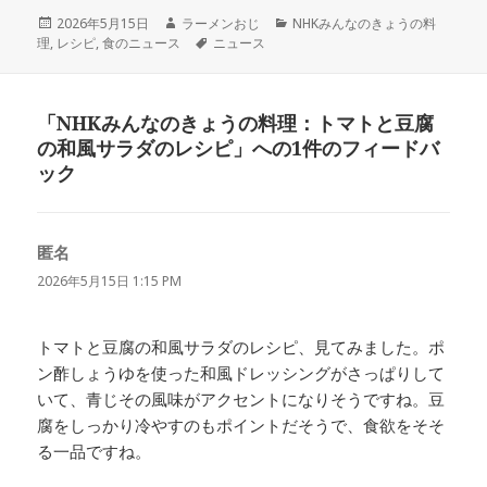
投
作
カ
2026年5月15日
ラーメンおじ
NHKみんなのきょうの料
稿
成
タ
テ
理
,
レシピ
,
食のニュース
ニュース
日:
者
グ
ゴ
リ
ー
「NHKみんなのきょうの料理：トマトと豆腐
の和風サラダのレシピ」への1件のフィードバ
ック
匿名
よ
り:
2026年5月15日 1:15 PM
トマトと豆腐の和風サラダのレシピ、見てみました。ポ
ン酢しょうゆを使った和風ドレッシングがさっぱりして
いて、青じその風味がアクセントになりそうですね。豆
腐をしっかり冷やすのもポイントだそうで、食欲をそそ
る一品ですね。