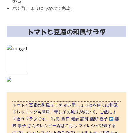
盛る。
ポン酢しょうゆをかけて完成。
トマトと豆腐の和風サラダ
トマトと豆腐の和風サラダ ポン酢しょうゆを使えば和風
ドレッシングも簡単。青じその風味が効いて、ご飯によ
く合うサラダです。 写真: 野口 健志 講師 藤野 嘉子
藤
野 嘉子 さんのレシピ一覧はこちら マイレシピ登録する
(150) つくったコメントを見る(2) エネルギー ／130 kcal