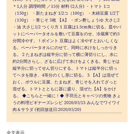
＊1人分 調理時間 ／15分 材料 (2人分) ・トマト 1コ
（150g） ・新たまねぎ 1/2コ（100g） ・木綿豆腐 1/2丁
（150g） ・青じそ 3枚 【A】 ・ポン酢しょうゆ 大さじ2
・油 大さじ1/2 つくり方 1 豆腐は1.5cm角に切る。皿やバ
ットにペーパータオルを敷いて豆腐をのせ、冷蔵庫で約5
分間冷やす。 ! ポイント 豆腐はよく冷やすとおいしくな
る。ペーパータオルにのせて、同時に水けをしっかりき
る。 2 たまねぎは縦半分に切って横に薄切りにし、水に
約2分間さらし、ざるに広げて水けをよくきる。青じそは
縦半分に切ってせん切りにする。トマトは縦半分に切っ
てヘタを除き、4等分のくし形に切る。 3 【A】は混ぜて
おく。ボウルに豆腐、たまねぎ、青じそを入れてざっと
混ぜる。トマトとともに器に盛り、混ぜた【A】をかけ
る。 ◆こちらと一緒に！◆ 手羽元とキャベツの煮物 きょ
うの料理ビギナーズレシピ 2026/05/13 みんなでワイワイ
肉＆サラダ (初回放送日:2020/05/20)
全文表示