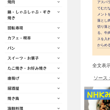
サ
焼肉
メ
アスパ
ュ
を
開
ブ
ニ
てむだな
ー
展
サ
鍋・しゃぶしゃぶ・すき
メ
ュ
を
メントを
開
ブ
ニ
焼き
ー
展
落とし肉
メ
ュ
を
開
サ
切り落
ニ
回転寿司
ー
展
ブ
る。牛
ュ
を
開
サ
カフェ・喫茶
メ
ー
スを入
展
ブ
ニ
を
からめる
開
サ
パン
メ
ュ
展
ブ
ニ
ー
開
サ
スイーツ・お菓子
メ
ュ
を
ブ
ニ
ー
全文表
展
サ
たこ焼き・お好み焼き
メ
ュ
を
開
ブ
ニ
ー
展
サ
ソース：h
唐揚げ
メ
ュ
を
開
ブ
ニ
ー
展
サ
居酒屋
メ
ュ
を
開
NHK
ブ
ニ
ー
展
サ
焼き鳥
メ
ュ
を
開
ブ
ニ
ー
展
サ
海鮮料理
メ
ュ