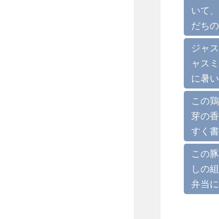
いて、
だちの
ジャス
ャスミ
に暑い
この鶏
芽の香
すく書
この豚
しの組
弁当に