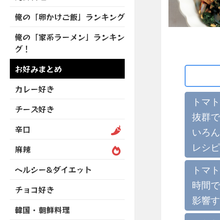
を
開
ブ
ニ
ー
展
俺の「卵かけご飯」ランキング
メ
ュ
を
開
ニ
ー
展
俺の「家系ラーメン」ランキン
ュ
を
開
グ！
ー
展
を
開
お好みまとめ
展
開
カレー好き
トマト
チーズ好き
抜群で
辛口
いろん
レシピ
麻辣
ヘルシー&ダイエット
トマト
時間で
チョコ好き
影響す
韓国・朝鮮料理