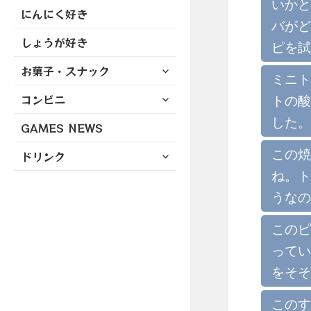
いかと
にんにく好き
バがど
しょうが好き
ピを試
サ
お菓子・スナック
ミニト
ブ
サ
コンビニ
メ
トの酸
ブ
ニ
した。
GAMES NEWS
メ
ュ
ニ
ー
サ
この焼
ドリンク
ュ
を
ブ
ね。ト
ー
展
メ
を
開
うなの
ニ
展
ュ
開
このピ
ー
を
ってい
展
をそそ
開
このす