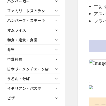
ハンバーガー
メ
ュ
を
開
ブ
牛切
ニ
ー
展
サ
ファミリーレストラン
メ
ュ
を
アス
開
ブ
ニ
ー
展
サ
ハンバーグ・ステーキ
メ
フラ
ュ
を
開
ブ
ニ
ー
展
サ
オムライス
メ
ュ
を
開
ブ
ニ
ー
展
サ
和食・定食・食堂
メ
ュ
を
開
ブ
ニ
ー
展
サ
弁当
メ
ュ
を
開
ブ
ニ
ー
展
サ
中華料理
メ
ュ
を
開
ブ
ニ
ー
展
サ
日本ラーメンチェーン店
メ
ュ
を
開
ブ
ニ
ー
展
サ
うどん・そば
メ
ュ
を
開
ブ
ニ
ー
展
サ
イタリアン・パスタ
メ
ュ
を
開
ブ
ニ
ー
展
サ
ピザ
メ
ュ
を
開
ブ
ニ
ー
展