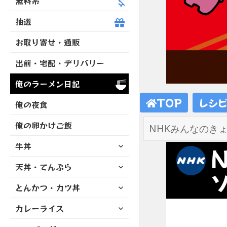
無料系
抽選
お取り寄せ・通販
出前・宅配・デリバリー
俺のラーメン日記
TOP
レシ
俺の夜食
俺の卵かけご飯
サ
牛丼
ブ
サ
天丼・てんぷら
メ
ブ
ニ
サ
とんかつ・カツ丼
メ
ュ
ブ
ニ
ー
サ
カレーライス
メ
ュ
を
ブ
ニ
ー
展
サ