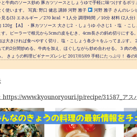
ラと牛肉のソース炒め 豚カツソースとしょうゆで手軽に味つけするボリ
く使います。 写真: 野口 健志 講師 河野 雅子
河野 雅子 さんのレシ
見る(3) エネルギー ／270 kcal ＊1人分 調理時間 ／10分 材料 (2
 120g 【A】 ・豚カツソース 大さじ2 ・しょうゆ 小さじ1 ・塩 ・こ
とす。ピーラーで根元から5cmの皮をむき、4cm長さの斜め切りにす
肉は大きければ食べやすく切り、塩・こしょう各少々をふってまぶす。 2
れて約2分間炒める。牛肉を加え、ほぐしながら炒め合わせる。 3 肉の
。 きょうの料理ビギナーズレシピ 2017/05/09 手軽にたっぷり！ 
示
ttps://www.kyounoryouri.jp/recipe/315
みんなのきょうの料理の最新情報をチ