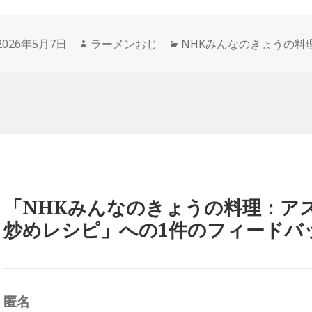
投
作
カ
2026年5月7日
ラーメンおじ
NHKみんなのきょうの料
稿
成
テ
日:
者
ゴ
リ
ー
「NHKみんなのきょうの料理：ア
炒めレシピ」への1件のフィードバ
匿名
よ