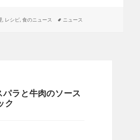
タ
理
,
レシピ
,
食のニュース
ニュース
グ
スパラと牛肉のソース
ック