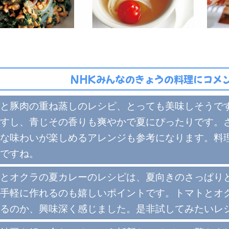
NHKみんなのきょうの料理にコメン
と豚肉の重ね蒸しのレシピ、とっても美味しそうで
すし、青じその香りも爽やかで夏にぴったりです。
な味わいが楽しめるアレンジも参考になります。料
ですね。
とオクラの夏カレーのレシピは、夏向きのさっぱり
手軽に作れるのも嬉しいポイントです。トマトとオ
るのか、興味深く感じました。是非試してみたいレ