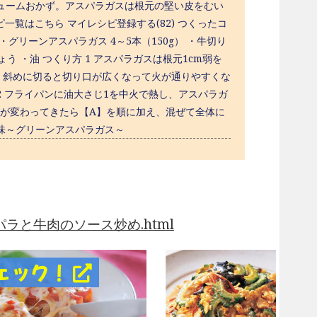
ュームおかず。アスパラガスは根元の堅い皮をむい
ピ一覧はこちら マイレシピ登録する(82) つくったコ
人分) ・グリーンアスパラガス 4～5本（150g） ・牛切り
しょう ・油 つくり方 1 アスパラガスは根元1cm弱を
る。斜めに切ると切り口が広くなって火が通りやすくな
 フライパンに油大さじ1を中火で熱し、アスパラガ
色が変わってきたら【A】を順に加え、混ぜて全体に
春の味～グリーンアスパラガス～
87_アスパラと牛肉のソース炒め.html
ェック！