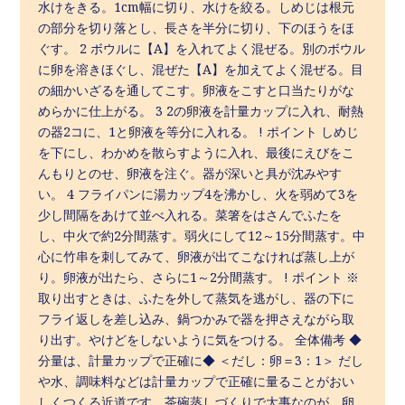
水けをきる。1cm幅に切り、水けを絞る。しめじは根元
の部分を切り落とし、長さを半分に切り、下のほうをほ
ぐす。 2 ボウルに【A】を入れてよく混ぜる。別のボウル
に卵を溶きほぐし、混ぜた【A】を加えてよく混ぜる。目
の細かいざるを通してこす。卵液をこすと口当たりがな
めらかに仕上がる。 3 2の卵液を計量カップに入れ、耐熱
の器2コに、1と卵液を等分に入れる。 ! ポイント しめじ
を下にし、わかめを散らすように入れ、最後にえびをこ
んもりとのせ、卵液を注ぐ。器が深いと具が沈みやす
い。 4 フライパンに湯カップ4を沸かし、火を弱めて3を
少し間隔をあけて並べ入れる。菜箸をはさんでふたを
し、中火で約2分間蒸す。弱火にして12～15分間蒸す。中
心に竹串を刺してみて、卵液が出てこなければ蒸し上が
り。卵液が出たら、さらに1～2分間蒸す。 ! ポイント ※
取り出すときは、ふたを外して蒸気を逃がし、器の下に
フライ返しを差し込み、鍋つかみで器を押さえながら取
り出す。やけどをしないように気をつける。 全体備考 ◆
分量は、計量カップで正確に◆ ＜だし：卵＝3：1＞ だし
や水、調味料などは計量カップで正確に量ることがおい
しくつくる近道です。茶碗蒸しづくりで大事なのが、卵