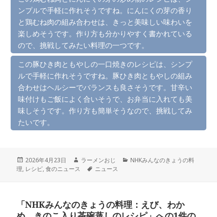
ンプルで手軽に作れそうですね。にんにくの芽の香り
と鶏むね肉の組み合わせは、きっと美味しい味わいを
楽しめそうです。作り方も分かりやすく書かれている
ので、挑戦してみたい料理の一つです。
この豚ひき肉ともやしの一口焼きのレシピは、シンプ
ルで手軽に作れそうですね。豚ひき肉ともやしの組み
合わせはヘルシーでバランスも良さそうです。甘辛い
味付けもご飯によく合いそうで、お弁当に入れても美
味しそうです。作り方も簡単そうなので、挑戦してみ
たいです。
投
作
カ
2026年4月23日
ラーメンおじ
NHKみんなのきょうの料
稿
成
タ
テ
理
,
レシピ
,
食のニュース
ニュース
日:
者
グ
ゴ
リ
ー
「NHKみんなのきょうの料理：えび、わか
め、きのこ入り茶碗蒸しのレシピ」への1件の