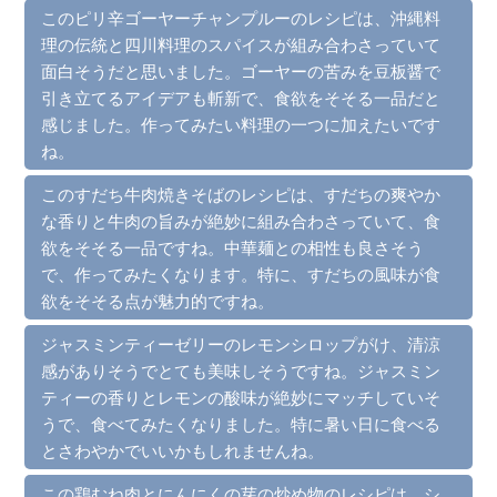
このピリ辛ゴーヤーチャンプルーのレシピは、沖縄料
理の伝統と四川料理のスパイスが組み合わさっていて
面白そうだと思いました。ゴーヤーの苦みを豆板醤で
引き立てるアイデアも斬新で、食欲をそそる一品だと
感じました。作ってみたい料理の一つに加えたいです
ね。
このすだち牛肉焼きそばのレシピは、すだちの爽やか
な香りと牛肉の旨みが絶妙に組み合わさっていて、食
欲をそそる一品ですね。中華麺との相性も良さそう
で、作ってみたくなります。特に、すだちの風味が食
欲をそそる点が魅力的ですね。
ジャスミンティーゼリーのレモンシロップがけ、清涼
感がありそうでとても美味しそうですね。ジャスミン
ティーの香りとレモンの酸味が絶妙にマッチしていそ
うで、食べてみたくなりました。特に暑い日に食べる
とさわやかでいいかもしれませんね。
この鶏むね肉とにんにくの芽の炒め物のレシピは、シ