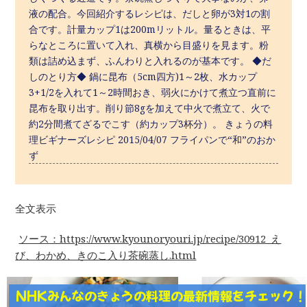
液の配合。今回紹介するレシピは、だしと卵が3対1の割
合です。計量カップ1は200mリットル。量るときは、平
らなところに置いて入れ、真横から目盛りを見ます。粉
類は詰め込まず、ふんわりと入れるのが基本です。 ◆だ
しのとり方◆ 鍋に昆布（5cm四方)1～2枚、水カップ
3+1/2を入れて1～2時間おき、弱火にかけて煮立つ直前に
昆布を取り出す。削り節8gを加えて中火で煮立て、火で
約2分間煮てざるでこす（約カップ3杯分）。 きょうの料
理ビギナーズレシピ 2015/04/07 フライパンで“和”のおか
ず
全文表示
ソース：https://www.kyounoryouri.jp/recipe/30912_え
び、わかめ、きのこ入り茶碗蒸し.html
NHKみんなのきょうの料理の最新情報をチェック