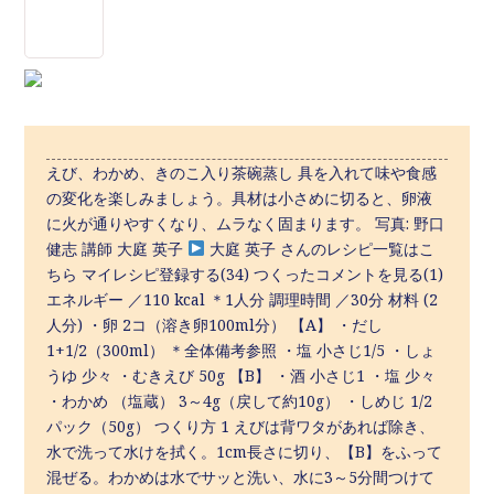
えび、わかめ、きのこ入り茶碗蒸し 具を入れて味や食感
の変化を楽しみましょう。具材は小さめに切ると、卵液
に火が通りやすくなり、ムラなく固まります。 写真: 野口
健志 講師 大庭 英子
大庭 英子 さんのレシピ一覧はこ
ちら マイレシピ登録する(34) つくったコメントを見る(1)
エネルギー ／110 kcal ＊1人分 調理時間 ／30分 材料 (2
人分) ・卵 2コ（溶き卵100ml分） 【A】 ・だし
1+1/2（300ml） ＊全体備考参照 ・塩 小さじ1/5 ・しょ
うゆ 少々 ・むきえび 50g 【B】 ・酒 小さじ1 ・塩 少々
・わかめ （塩蔵） 3～4g（戻して約10g） ・しめじ 1/2
パック（50g） つくり方 1 えびは背ワタがあれば除き、
水で洗って水けを拭く。1cm長さに切り、【B】をふって
混ぜる。わかめは水でサッと洗い、水に3～5分間つけて