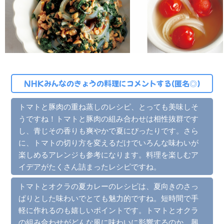
NHKみんなのきょうの料理にコメントする(匿名◎)
トマトと豚肉の重ね蒸しのレシピ、とっても美味しそ
うですね！トマトと豚肉の組み合わせは相性抜群です
し、青じその香りも爽やかで夏にぴったりです。さら
に、トマトの切り方を変えるだけでいろんな味わいが
楽しめるアレンジも参考になります。料理を楽しむア
イデアがたくさん詰まったレシピですね。
トマトとオクラの夏カレーのレシピは、夏向きのさっ
ぱりとした味わいでとても魅力的ですね。短時間で手
軽に作れるのも嬉しいポイントです。トマトとオクラ
の組み合わせがどんな風に味わいに影響するのか、興