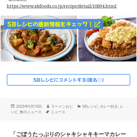
https://www.sbfoods.co.jp/recipe/detail/10894.html
SBレシピの最新情報をチェック！
SBレシピにコメントする(匿名◎)
投
作
カ
2025年5月10日
ラーメンおじ
SBレシピ
,
カレー好き
,
レ
稿
タ
成
テ
シピ
,
食のニュース
ニュース
日:
グ
者
ゴ
リ
ー
「ごぼうたっぷりのシャキシャキキーマカレー