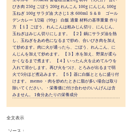
びき肉 250g ごぼう 200g れんこん 100g にんじん 100g
玉ねぎ 100g サラダ油 大さじ1 水 600ml Ｓ＆Ｂ ゴール
デンカレー 1/2箱（99g） 白飯 適量 材料の基準重量 作り
方 【１】ごぼう、れんこんは粗みじん切り、にんじん、
玉ねぎはみじん切りにします。 【２】鍋にサラダ油を熱
し、玉ねぎをあめ色になるまで炒め、合いびき肉を加え
て炒めます。肉に火が通ったら、ごぼう、れんこん、に
んじんを加えて炒めます。 【３】水を加え、野菜が柔ら
かくなるまで煮ます。 【４】いったん火を止めてルウを
入れて溶かします。再び火をつけ、とろみが出るまで弱
火で5分ほど煮込みます。 【５】器に白飯とともに盛り付
けます。 memo ・肉を炒めたときに脂が多い場合は取り
除いてください。・栄養価に付け合わせのいんげんは含
みません。 1食分あたりの栄養成分
全文表示
ソース：