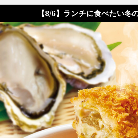
【8/6】ランチに食べたい冬