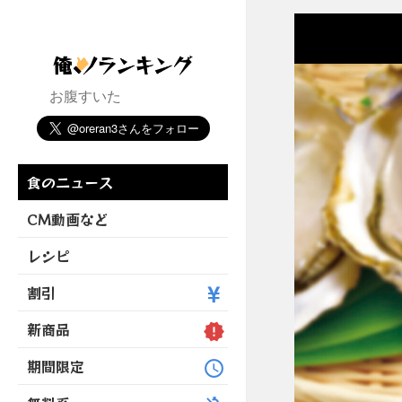
お腹すいた
食のニュース
CM動画など
レシピ
割引
新商品
期間限定