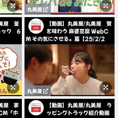
丸美屋
美屋 釜
【動画】丸美屋/丸美屋 贅
ック 6
を味わう 麻婆豆腐 WebC
M その気にさせる。篇【25/2/2
6】
丸美屋
美屋 家
【動画】丸美屋/丸美屋 ラ
CM「ホ
ッピングトラック紹介動画