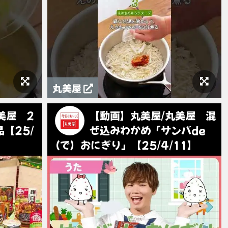
15】
丸美屋
美屋 2
【動画】丸美屋/丸美屋 混
【25/
ぜ込みわかめ「サンバde
（で）おにぎり」【25/4/11】