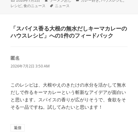
2026年7月2日
ラーメンおじ
カレー好き
,
ハウスレシピ
,
稿
成
タ
テ
レシピ
,
食のニュース
ニュース
日:
者
グ
ゴ
リ
ー
「スパイス香る大根の無水だしキーマカレーの
ハウスレシピ」への1件のフィードバック
匿名
よ
り:
2026年7月2日 3:50 AM
このレシピは、大根やえのきたけの水分を活かして無水
だしで作るキーマカレーという斬新なアイデアが面白い
と思います。スパイスの香りが広がりそうで、食欲をそ
そる一品ですね。試してみたいと思います！
返信