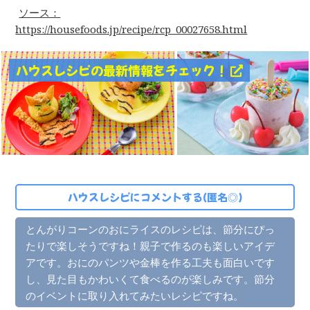
ソース：
https://housefoods.jp/recipe/rcp_00027658.html
ハウスレシピの最新情報をチェック！
ハウスレシピにコメントする(匿名◎)
とんがりコーンのおにライスのレシピは、節分にぴっ
たりで楽しそうですね！親子で作るのも楽しいアイデ
アです。おにのパンツや金棒を作る工夫も面白いです
し、見た目もかわいくて食べるのが楽しみです。節分
のイベントに取り入れてみたいレシピですね。