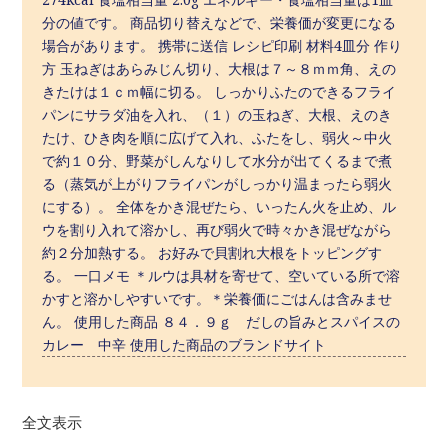
分の値です。 商品切り替えなどで、栄養価が変更になる
場合があります。 携帯に送信 レシピ印刷 材料4皿分 作り
方 玉ねぎはあらみじん切り、大根は７～８ｍｍ角、えの
きたけは１ｃｍ幅に切る。 しっかりふたのできるフライ
パンにサラダ油を入れ、（１）の玉ねぎ、大根、えのき
たけ、ひき肉を順に広げて入れ、ふたをし、弱火～中火
で約１０分、野菜がしんなりして水分が出てくるまで煮
る（蒸気が上がりフライパンがしっかり温まったら弱火
にする）。 全体をかき混ぜたら、いったん火を止め、ル
ウを割り入れて溶かし、再び弱火で時々かき混ぜながら
約２分加熱する。 お好みで貝割れ大根をトッピングす
る。 一口メモ ＊ルウは具材を寄せて、空いている所で溶
かすと溶かしやすいです。＊栄養価にごはんは含みませ
ん。 使用した商品 ８４．９ｇ だしの旨みとスパイスの
カレー 中辛 使用した商品のブランドサイト
全文表示