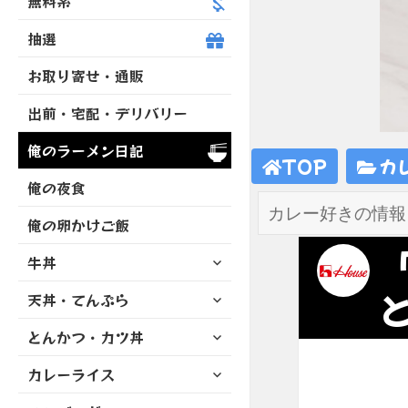
無料系
抽選
お取り寄せ・通販
出前・宅配・デリバリー
俺のラーメン日記
TOP
カ
俺の夜食
俺の卵かけご飯
サ
牛丼
ブ
サ
天丼・てんぷら
メ
ブ
ニ
サ
とんかつ・カツ丼
メ
ュ
ブ
ニ
ー
サ
カレーライス
メ
ュ
を
ブ
ニ
ー
展
サ