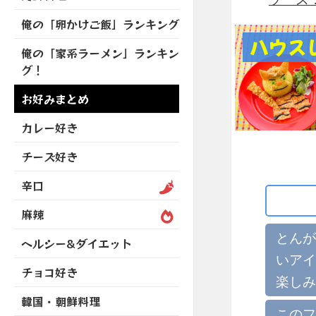
を
開
ブ
ニ
ー
展
俺の「卵かけご飯」ランキング
メ
ュ
を
開
ニ
ハウス
ー
展
俺の「家系ラーメン」ランキン
ュ
を
開
グ！
ー
展
を
開
お好みまとめ
展
開
カレー好き
チーズ好き
辛口
麻辣
とんが
ヘルシー&ダイエット
いアイ
チョコ好き
楽しみ
韓国・朝鮮料理
このフ