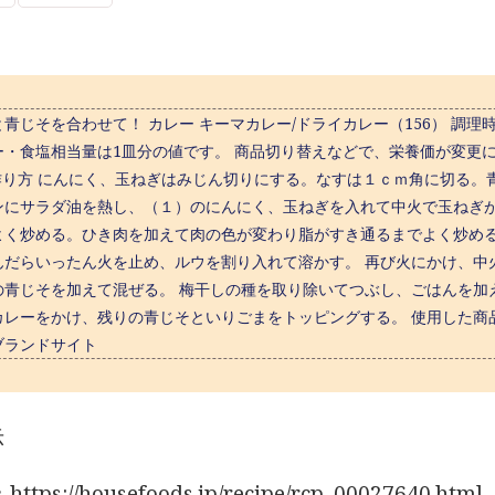
青じそを合わせて！ カレー キーマカレー/ドライカレー（156） 調理時間 約2
ー・食塩相当量は1皿分の値です。 商品切り替えなどで、栄養価が変更に
 作り方 にんにく、玉ねぎはみじん切りにする。なすは１ｃｍ角に切る。
ンにサラダ油を熱し、（１）のにんにく、玉ねぎを入れて中火で玉ねぎ
よく炒める。ひき肉を加えて肉の色が変わり脂がすき通るまでよく炒める
んだらいったん火を止め、ルウを割り入れて溶かす。 再び火にかけ、中
の青じそを加えて混ぜる。 梅干しの種を取り除いてつぶし、ごはんを加
カレーをかけ、残りの青じそといりごまをトッピングする。 使用した商品
ブランドサイト
示
tps://housefoods.jp/recipe/rcp_00027640.html