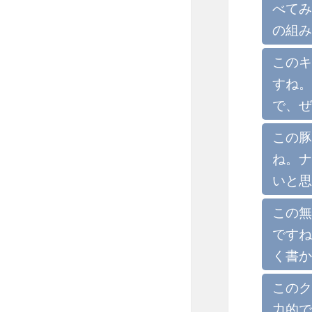
べてみ
の組み
このキ
すね。
で、ぜ
この豚
ね。ナ
いと思
この無
ですね
く書か
このク
力的で