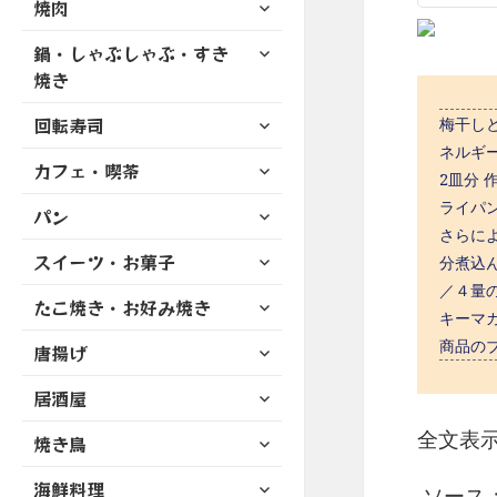
サ
焼肉
メ
ュ
を
開
ブ
ニ
ー
展
サ
鍋・しゃぶしゃぶ・すき
メ
ュ
を
開
ブ
ニ
焼き
ー
展
メ
ュ
を
開
サ
ニ
回転寿司
梅干しと
ー
展
ブ
ュ
ネルギ
を
開
サ
カフェ・喫茶
メ
ー
展
2皿分
ブ
ニ
を
開
ライパ
サ
パン
メ
ュ
展
ブ
さらに
ニ
ー
開
サ
スイーツ・お菓子
メ
分煮込
ュ
を
ブ
ニ
ー
／４量
展
サ
たこ焼き・お好み焼き
メ
ュ
を
キーマ
開
ブ
ニ
ー
展
サ
商品の
唐揚げ
メ
ュ
を
開
ブ
ニ
ー
展
サ
居酒屋
メ
ュ
を
開
ブ
ニ
ー
展
全文表
サ
焼き鳥
メ
ュ
を
開
ブ
ニ
ー
展
サ
海鮮料理
メ
ソース：ht
ュ