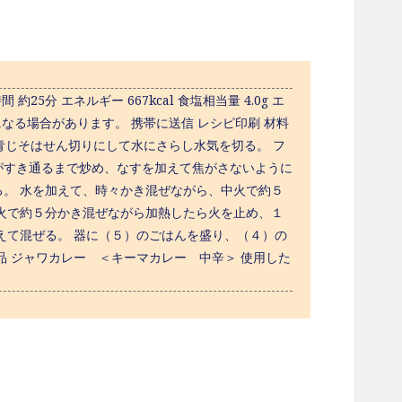
5分 エネルギー 667kcal 食塩相当量 4.0g エ
なる場合があります。 携帯に送信 レシピ印刷 材料
青じそはせん切りにして水にさらし水気を切る。 フ
がすき通るまで炒め、なすを加えて焦がさないように
。 水を加えて、時々かき混ぜながら、中火で約５
火で約５分かき混ぜながら加熱したら火を止め、１
えて混ぜる。 器に（５）のごはんを盛り、（４）の
 ジャワカレー ＜キーマカレー 中辛＞ 使用した