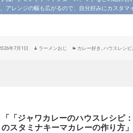
、アレンジの幅も広がるので、自分好みにカスタマ
投
作
カ
2026年7月1日
ラーメンおじ
カレー好き
,
ハウスレシピ
稿
成
テ
日:
者
ゴ
リ
ー
「「ジャワカレーのハウスレシピ
のスタミナキーマカレーの作り方」