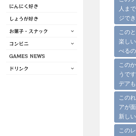
にんにく好き
人まで
ジでき
しょうが好き
サ
お菓子・スナック
このと
ブ
楽しい
サ
コンビニ
メ
ブ
ニ
べるの
GAMES NEWS
メ
ュ
ニ
ー
このか
サ
ドリンク
ュ
を
ブ
うです
ー
展
メ
デアも
を
開
ニ
展
ュ
このれ
開
ー
アが面
を
展
新しい
開
このレ