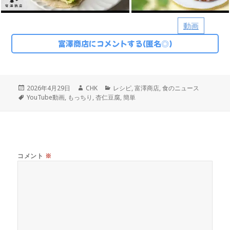
動画
富澤商店にコメントする(匿名◎)
投
作
カ
2026年4月29日
CHK
レシピ
,
富澤商店
,
食のニュース
稿
タ
成
テ
YouTube動画
,
もっちり
,
杏仁豆腐
,
簡単
日:
グ
者
ゴ
リ
ー
コメント
※