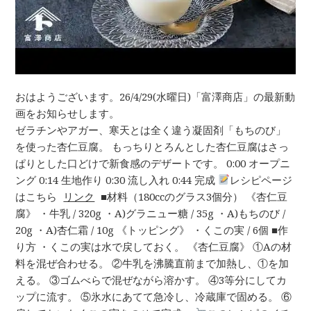
おはようございます。26/4/29(水曜日)「富澤商店」の最新動
画をお知らせします。
ゼラチンやアガー、寒天とは全く違う凝固剤「もちのび」
を使った杏仁豆腐。 もっちりとろんとした杏仁豆腐はさっ
ぱりとした口どけで新食感のデザートです。 0:00 オープニ
ング 0:14 生地作り 0:30 流し入れ 0:44 完成
レシピページ
はこちら
リンク
■材料（180ccのグラス3個分） 《杏仁豆
腐》 ・牛乳 / 320g ・A)グラニュー糖 / 35g ・A)もちのび /
20g ・A)杏仁霜 / 10g 《トッピング》 ・くこの実 / 6個 ■作
り方 ・くこの実は水で戻しておく。 《杏仁豆腐》 ①Aの材
料を混ぜ合わせる。 ②牛乳を沸騰直前まで加熱し、①を加
える。 ③ゴムべらで混ぜながら溶かす。 ④3等分にしてカ
ップに流す。 ⑤氷水にあてて急冷し、冷蔵庫で固める。 ⑥