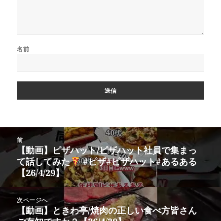
名前
投
前
稿
【動画】ピザハット/ピザハット社員で集まっ
前
ナ
て話してみた
#ピザ#ピザハット#あるある
の
ビ
【26/4/29】
投
ゲ
稿:
ー
次ページへ
シ
【動画】ときわ亭/焼肉の正しい食べ方皆さん
次
ョ