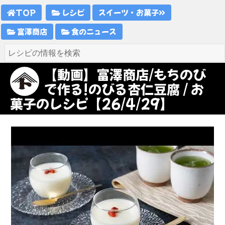
TOP
レシピ
スイーツ・お菓子
富澤商店
食のニュース
【動画】富澤商店/もちのび
で作る!のびる杏仁豆腐 / お
菓子のレシピ【26/4/29】