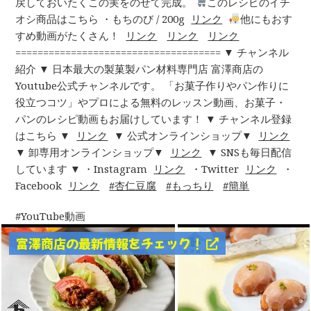
戻しておいたくこの実をのせて完成。
このレシピのイチ
オシ商品はこちら ・もちのび / 200g
リンク
他にもおす
すめ動画がたくさん！
リンク
リンク
リンク
===================================== ▼ チャンネル
紹介 ▼ 日本最大の製菓製パン材料専門店 富澤商店の
Youtube公式チャンネルです。 「お菓子作りやパン作りに
役立つコツ」やプロによる無料のレッスン動画、お菓子・
パンのレシピ動画もお届けしています！ ▼ チャンネル登録
はこちら ▼
リンク
▼ 公式オンラインショップ▼
リンク
▼ 卸専用オンラインショップ▼
リンク
▼ SNSも毎日配信
しています ▼ ・Instagram
リンク
・Twitter
リンク
・
Facebook
リンク
杏仁豆腐
もっちり
簡単
YouTube動画
富澤商店の最新情報をチェック！