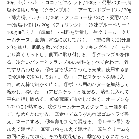
30g 《ボトム》 ・ココアビスケット / 100g ・発酵バター(食
塩不使用) / 50g 《クランブル》 ・アーモンドプードル / 20g
・薄力粉(ドルチェ) / 20g ・グラニュー糖 / 20g ・発酵バタ
ー(食塩不使用) / 20g 《フィリング》 ・冷凍ブルーベリー /
100g ■作り方 《準備》 ・材料を計量し、生クリーム、クリ
ームチーズ、全卵は常温に戻しておく。 ・型に薄く油(分量
外)を塗り、底紙を敷いておく。 ・クッキングペーパーを型
より高くカットし、側面に貼り付ける。 ①クランブルを作
る。冷たいバターとクランブルの材料をすべて合わせ、指
ですり合わせる。 ②そぼろ状になったら完成。使用するま
で冷凍庫で冷やしておく。 ③ココアビスケットを袋に入
れ、めん棒で細かく砕く。 ④ボトム用のバターを加熱して
溶かし、砕いたココアビスケットと混ぜる。 ⑤型に入れて
平らに押し固める。 ⑥冷蔵庫で冷やしておく。オーブンを
170℃に予熱する。 ⑦クリームチーズとグラニュー糖を混
ぜ、なめらかにする。 ⑧途中でムラがあればゴムベラで整
え、均一にする。 ⑨全卵を加えて混ぜる。 ⑩レモン果汁を
加えて混ぜる。 ⑪薄力粉を加えて混ぜる。 ⑫生クリームを
数回に分けて加え、その都度混ぜる。 ⑬なめらかになった