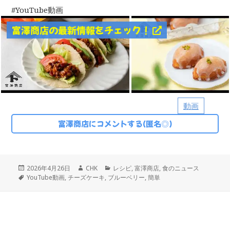
YouTube動画
富澤商店の最新情報をチェック！
動画
富澤商店にコメントする(匿名◎)
投
作
カ
2026年4月26日
CHK
レシピ
,
富澤商店
,
食のニュース
稿
タ
成
テ
YouTube動画
,
チーズケーキ
,
ブルーベリー
,
簡単
日:
グ
者
ゴ
リ
ー