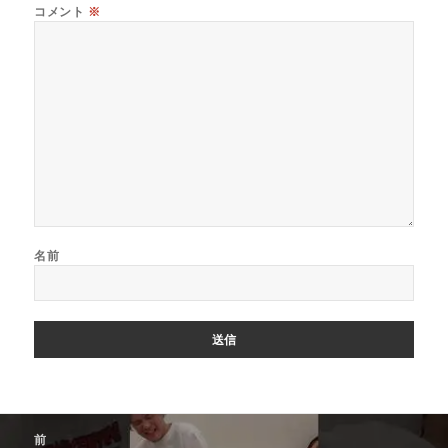
コメント
※
名前
投
前