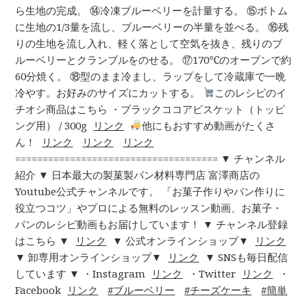
ら生地の完成。 ⑭冷凍ブルーベリーを計量する。 ⑮ボトム
に生地の1/3量を流し、ブルーベリーの半量を並べる。 ⑯残
りの生地を流し入れ、軽く落として空気を抜き、残りのブ
ルーベリーとクランブルをのせる。 ⑰170℃のオーブンで約
60分焼く。 ⑱型のまま冷まし、ラップをして冷蔵庫で一晩
冷やす。お好みのサイズにカットする。
このレシピのイ
チオシ商品はこちら ・ブラックココアビスケット（トッピ
ング用） / 300g
リンク
他にもおすすめ動画がたくさ
ん！
リンク
リンク
リンク
===================================== ▼ チャンネル
紹介 ▼ 日本最大の製菓製パン材料専門店 富澤商店の
Youtube公式チャンネルです。 「お菓子作りやパン作りに
役立つコツ」やプロによる無料のレッスン動画、お菓子・
パンのレシピ動画もお届けしています！ ▼ チャンネル登録
はこちら ▼
リンク
▼ 公式オンラインショップ▼
リンク
▼ 卸専用オンラインショップ▼
リンク
▼ SNSも毎日配信
しています ▼ ・Instagram
リンク
・Twitter
リンク
・
Facebook
リンク
ブルーベリー
チーズケーキ
簡単