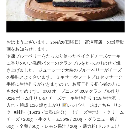
おはようございます。26/4/26(日曜日)「富澤商店」の最新動
画をお知らせします。
冷凍ブルーベリーをたっぷり使ったベイクドチーズケーキ
に香りのいい発酵バターのクランブルをたっぷりのせて焼
き上げました。 ジューシーで大粒のブルーベリーがチーズ
の酸味とよく合います。 ミキサーやフードプロセッサーで
手軽に生地作りができますので、お菓子作り初心者の方に
もおすすめです。 0:00 オープニング 0:09 クランブル作り
0:24 ボトム作り 0:47 チーズケーキ生地作り 1:18 生地流し
入れ・焼成 1:36 焼き上がり
レシピページはこちら
リン
ク
■材料（15cmデコ型1台分） 《チーズ生地》 ・クリーム
チーズ / 200g ・生クリーム36% / 200g ・グラニュー糖 /
60g ・全卵 / 60g ・レモン果汁 / 20g ・薄力粉(ドルチェ) /