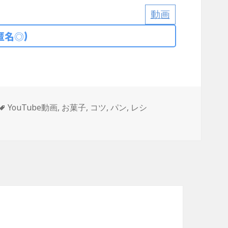
動画
匿名◎)
タ
YouTube動画
,
お菓子
,
コツ
,
パン
,
レシ
グ