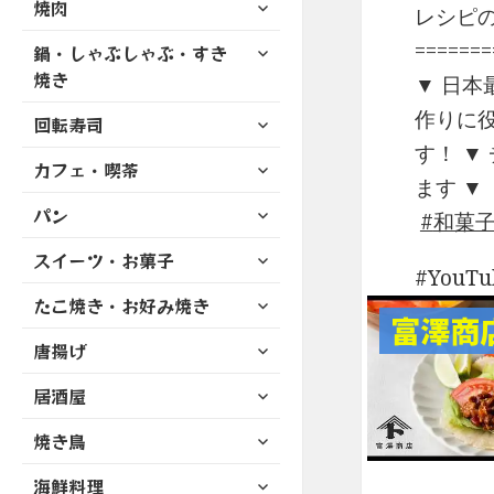
サ
焼肉
メ
ュ
レシピの
を
開
ブ
ニ
ー
展
サ
======
鍋・しゃぶしゃぶ・すき
メ
ュ
を
開
ブ
ニ
焼き
ー
▼ 日本
展
メ
ュ
を
開
作りに
サ
ニ
回転寿司
ー
展
ブ
ュ
す！ ▼
を
開
サ
カフェ・喫茶
メ
ー
展
ます ▼ 
ブ
ニ
を
開
サ
パン
メ
ュ
和菓
展
ブ
ニ
ー
開
サ
スイーツ・お菓子
メ
ュ
を
YouT
ブ
ニ
ー
展
サ
たこ焼き・お好み焼き
メ
ュ
を
開
富澤商
ブ
ニ
ー
展
サ
唐揚げ
メ
ュ
を
開
ブ
ニ
ー
展
サ
居酒屋
メ
ュ
を
開
ブ
ニ
ー
展
サ
焼き鳥
メ
ュ
を
開
ブ
ニ
ー
展
サ
海鮮料理
メ
ュ