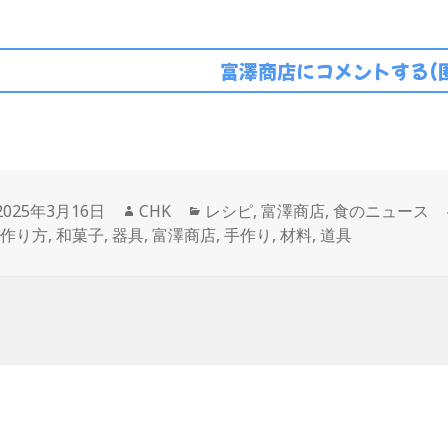
富澤商店にコメントする(
投
作
カ
2025年3月16日
CHK
レシピ
,
富澤商店
,
食のニュース
稿
成
テ
,
作り方
,
和菓子
,
器具
,
富澤商店
,
手作り
,
材料
,
道具
日:
者
ゴ
リ
ー