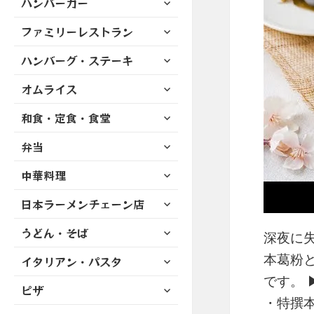
ハンバーガー
メ
ュ
を
開
ブ
ニ
ー
展
サ
ファミリーレストラン
メ
ュ
を
開
ブ
ニ
ー
展
サ
ハンバーグ・ステーキ
メ
ュ
を
開
ブ
ニ
ー
展
サ
オムライス
メ
ュ
を
開
ブ
ニ
ー
展
サ
和食・定食・食堂
メ
ュ
を
開
ブ
ニ
ー
展
サ
弁当
メ
ュ
を
開
ブ
ニ
ー
展
サ
中華料理
メ
ュ
を
開
ブ
ニ
ー
展
サ
日本ラーメンチェーン店
メ
ュ
を
開
ブ
ニ
ー
展
サ
うどん・そば
メ
ュ
深夜に失
を
開
ブ
ニ
ー
展
サ
本葛粉
イタリアン・パスタ
メ
ュ
を
開
ブ
ニ
です。 
ー
展
サ
ピザ
メ
ュ
を
開
・特撰本葛
ブ
ニ
ー
展