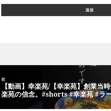
前
【動画】幸楽苑/【幸楽苑】創業当
前
楽苑の信念。#shorts #幸楽苑 #ラー
の
投
稿: