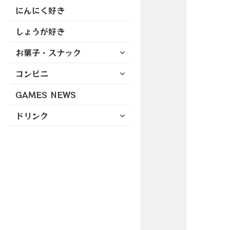
にんにく好き
しょうが好き
サ
お菓子・スナック
ブ
サ
コンビニ
メ
ブ
ニ
GAMES NEWS
メ
ュ
ニ
ー
サ
ドリンク
ュ
を
ブ
ー
展
メ
を
開
ニ
展
ュ
開
ー
を
展
開