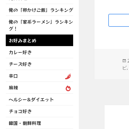
を
開
ブ
ニ
ー
展
俺の「卵かけご飯」ランキング
メ
ュ
を
開
ニ
ー
展
俺の「家系ラーメン」ランキン
ュ
を
開
グ！
ー
展
を
開
お好みまとめ
展
開
カレー好き
チーズ好き
ピ
辛口
麻辣
ヘルシー&ダイエット
チョコ好き
韓国・朝鮮料理