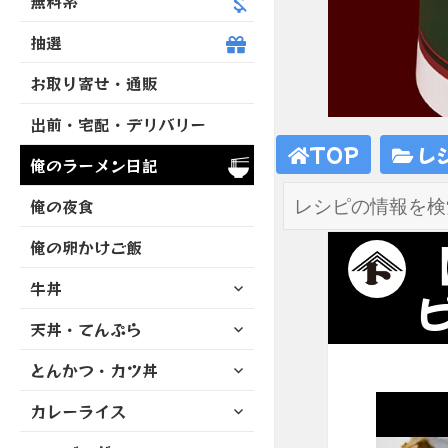
無料系
抽選
お取り寄せ・通販
出前・宅配・デリバリー
TOP
レ
俺のラーメン日記
俺の夜食
俺の卵かけご飯
サ
牛丼
ピ
ブ
サ
天丼・てんぷら
メ
ブ
ニ
サ
とんかつ・カツ丼
メ
ュ
ブ
ニ
ー
サ
カレーライス
メ
ュ
を
ブ
ニ
ー
展
サ