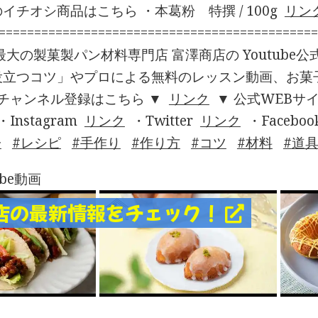
イチオシ商品はこちら ・本葛粉 特撰 / 100g
リン
==========================================
最大の製菓製パン材料専門店 富澤商店の Youtube
役立つコツ」やプロによる無料のレッスン動画、お菓
 チャンネル登録はこちら ▼
リンク
▼ 公式WEBサ
・Instagram
リンク
・Twitter
リンク
・Faceboo
子
レシピ
手作り
作り方
コツ
材料
道
ube動画
店の最新情報をチェック！