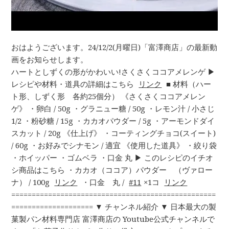
おはようございます。24/12/2(月曜日)「富澤商店」の最新動
画をお知らせします。
ハートとしずくの形がかわいい!さくさくココアメレンゲ ▶︎
レシピや材料・道具の詳細はこちら
リンク
■ 材料（ハー
ト形、しずく形 各約25個分） 《さくさくココアメレン
ゲ》 ・卵白 / 50g ・グラニュー糖 / 50g ・レモン汁 / 小さじ
1/2 ・粉砂糖 / 15g ・カカオパウダー / 5g ・アーモンドダイ
スカット / 20g 《仕上げ》 ・コーティングチョコ(スイート)
/ 60g ・お好みでシナモン / 適宜 《使用した道具》 ・絞り袋
・ホイッパー ・ゴムベラ ・口金 丸 ▶︎ このレシピのイチオ
シ商品はこちら ・カカオ（ココア）パウダー （ヴァロー
ナ） / 100g
リンク
・口金 丸 /
11
×1コ
リンク
==================================================
==================== ▼ チャンネル紹介 ▼ 日本最大の製
菓製パン材料専門店 富澤商店の Youtube公式チャンネルで