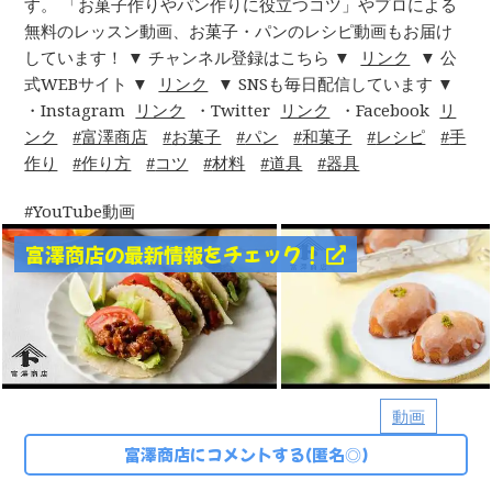
す。 「お菓子作りやパン作りに役立つコツ」やプロによる
無料のレッスン動画、お菓子・パンのレシピ動画もお届け
しています！ ▼ チャンネル登録はこちら ▼
リンク
▼ 公
式WEBサイト ▼
リンク
▼ SNSも毎日配信しています ▼
・Instagram
リンク
・Twitter
リンク
・Facebook
リ
ンク
富澤商店
お菓子
パン
和菓子
レシピ
手
作り
作り方
コツ
材料
道具
器具
YouTube動画
富澤商店の最新情報をチェック！
動画
富澤商店にコメントする(匿名◎)