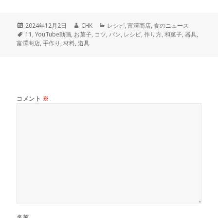
投
作
カ
2024年12月2日
CHK
レシピ
,
富澤商店
,
食のニュース
稿
タ
成
テ
11
,
YouTube動画
,
お菓子
,
コツ
,
パン
,
レシピ
,
作り方
,
和菓子
,
器具
,
日:
グ
者
ゴ
富澤商店
,
手作り
,
材料
,
道具
リ
ー
コメント
※
名前