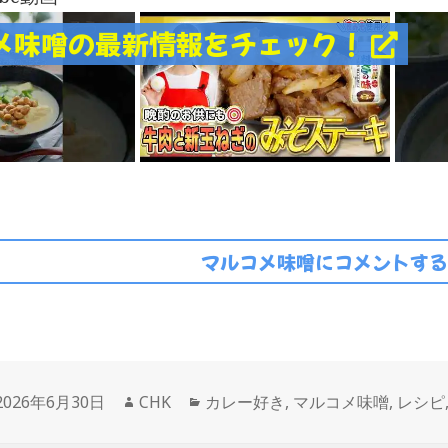
メ味噌の最新情報をチェック！
マルコメ味噌にコメントする
投
作
カ
2026年6月30日
CHK
カレー好き
,
マルコメ味噌
,
レシピ
稿
成
テ