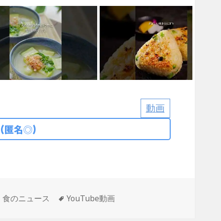
動画
(匿名◎)
タ
,
食のニュース
YouTube動画
グ