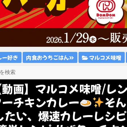
レー好き
内食おうちごはん
マルコメ味噌
【動画】マルコメ味噌/レ
ターチキンカレー
そん
したい、爆速カレーレシピ