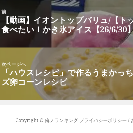
前
【動画】イオントップバリュ/【ト
前
食べたい！かき氷アイス【26/6/30
の
投
稿:
次ページへ
「ハウスレシピ」で作るうまかっ
次
ズ卵コーンレシピ
の
投
稿:
Copyright ©
俺ノランキング
プライバシーポリシー /