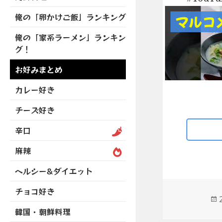
を
開
ブ
ニ
ー
展
俺の「卵かけご飯」ランキング
メ
マルコ
ュ
を
開
ニ
ー
展
俺の「家系ラーメン」ランキン
ュ
を
開
グ！
ー
展
を
開
お好みまとめ
展
開
カレー好き
チーズ好き
辛口
麻辣
ヘルシー&ダイエット
チョコ好き
韓国・朝鮮料理