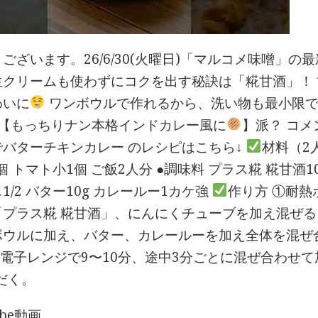
ございます。26/6/30(火曜日)「マルコメ味噌」
生クリームも使わずにコクを出す秘訣は「糀甘酒」！
わいに
ワンボウルで作れるから、洗い物も最小限
r 【もっちりナン本格インドカレー風に
】派？ コメ
でバターチキンカレー のレシピはこちら↓
材料（2人
4個 トマト小1個 ご飯2人分 ●調味料 プラス糀 糀甘酒
1/2 バター10g カレールー1カケ強
作り方 ①耐
「プラス糀 糀甘酒」、にんにくチューブを加え混ぜる
ボウルに加え、バター、カレールーを加え全体を混ぜ
の電子レンジで9〜10分、途中3分ごとに混ぜ合わせ
だく。
ube動画