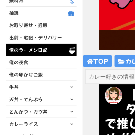
無料系
抽選
お取り寄せ・通販
出前・宅配・デリバリー
俺のラーメン日記
TOP
カ
俺の夜食
俺の卵かけご飯
サ
牛丼
ブ
サ
天丼・てんぷら
メ
ブ
ニ
サ
とんかつ・カツ丼
メ
ュ
ブ
で推
ニ
ー
サ
カレーライス
メ
ュ
を
ブ
ニ
ー
展
サ