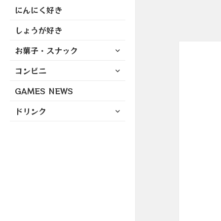
にんにく好き
しょうが好き
サ
お菓子・スナック
ブ
サ
コンビニ
メ
ブ
ニ
GAMES NEWS
メ
ュ
ニ
ー
サ
ドリンク
ュ
を
ブ
ー
展
メ
を
開
ニ
展
ュ
開
ー
を
展
開