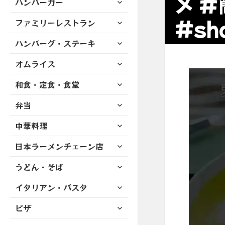
メ 
ハンバーガー
メ
ュ
を
開
ブ
ニ
ー
展
#sh
サ
ファミリーレストラン
メ
ュ
を
開
ブ
ニ
ー
展
サ
ハンバーグ・ステーキ
メ
ュ
を
開
ブ
ニ
ー
展
サ
オムライス
メ
ュ
を
開
ブ
ニ
ー
展
サ
和食・定食・食堂
メ
ュ
を
開
ブ
ニ
ー
展
サ
弁当
メ
ュ
を
開
ブ
ニ
ー
展
サ
中華料理
メ
ュ
を
開
ブ
ニ
ー
展
サ
日本ラーメンチェーン店
メ
ュ
を
開
ブ
ニ
ー
展
サ
うどん・そば
メ
ュ
を
開
ブ
ニ
ー
展
サ
イタリアン・パスタ
メ
ュ
を
開
ブ
ニ
ー
展
サ
ピザ
メ
ュ
を
開
ブ
ニ
ー
展