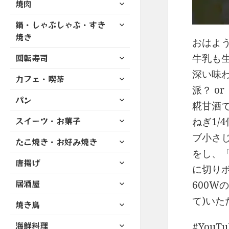
サ
焼肉
メ
ュ
を
開
ブ
ニ
ー
展
サ
鍋・しゃぶしゃぶ・すき
メ
ュ
を
開
ブ
ニ
焼き
ー
展
おはよう
メ
ュ
を
開
サ
ニ
牛乳も
回転寿司
ー
展
ブ
ュ
を
深い味
開
サ
カフェ・喫茶
メ
ー
展
ブ
派？ o
ニ
を
開
サ
パン
メ
ュ
展
糀甘酒
ブ
ニ
ー
開
サ
スイーツ・お菓子
メ
ねぎ1/
ュ
を
ブ
ニ
ー
ブ小さじ
展
サ
たこ焼き・お好み焼き
メ
ュ
を
開
ブ
をし、
ニ
ー
展
サ
唐揚げ
メ
ュ
を
に切り
開
ブ
ニ
ー
展
サ
居酒屋
メ
600W
ュ
を
開
ブ
ニ
ー
て)いた
展
サ
焼き鳥
メ
ュ
を
開
ブ
ニ
ー
展
サ
海鮮料理
メ
YouT
ュ