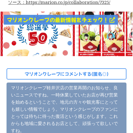
ソース：https://marion.co.jp/collaboration/7325/
マリオンクレープの最新情報をチェック！
マリオンクレープにコメントする(匿名◎)
マリオンクレープ軽井沢店の営業再開のお知らせ、良
いニュースですね。一時休業していたお店が再び営業
を始めるということで、地元の方々や観光客にとって
も嬉しい情報でしょう。マリオンクレープのファンに
とっては待ちに待った復活という感じがします。これ
からも地域に愛されるお店として、頑張って欲しいで
すね。