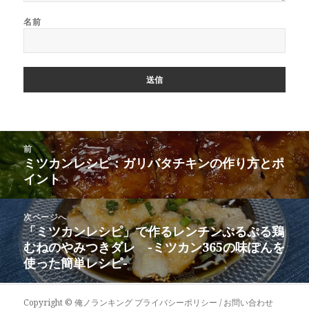
名前
投
前
稿
ミツカンレシピ：ガリバタチキンの作り方とポ
前
ナ
イント
の
ビ
投
ゲ
稿:
次ページへ
ー
「ミツカンレシピ」で作るレンチンぷるぷる鶏
次
シ
むねのやみつきダレ -ミツカン365の味ぽんを
の
ョ
使った簡単レシピ-
投
ン
稿:
Copyright ©
俺ノランキング
プライバシーポリシー / お問い合わせ