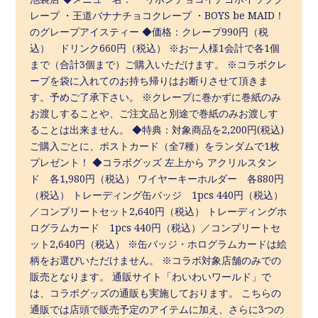
レープ ・王道バナナチョコクレープ ・BOYS be MAID！
のグレープアイスティー ◆価格：クレープ990円（税
込） ドリンク660円（税込） ※お一人様1会計で各1個
まで（合計3個まで）ご購入いただけます。 ※コラボクレ
ープを袋に入れてのお持ち帰りはお断りさせて頂きま
す。予めご了承下さい。 ※クレープに巻かずに巻紙のみ
お渡しすることや、ご注文品と別途で巻紙のみお渡しす
ることは出来ません。 ◆特典：対象商品を2,200円(税込)
ご購入ごとに、ポストカード（全7種）をランダムで1枚
プレゼント！ ◆コラボグッズ 左上から アクリルスタン
ド 各1,980円（税込） ワイヤーキーホルダー 各880円
（税込） トレーディング缶バッジ 1pcs 440円（税込）
／コンプリートセット2,640円（税込） トレーディングホ
ログラムカード 1pcs 440円（税込）／コンプリートセ
ット2,640円（税込） ※缶バッジ・ホログラムカードは絵
柄をお選びいただけません。 ※コラボ対象店舗のみでの
販売となります。 通販サイト「わいわいワールド」で
は、コラボグッズの通販も実施しております。 こちらの
通販では店頭で販売予定のアイテムに加え、さらに3つの