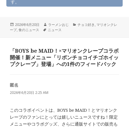
す。
投
作
カ
2026年6月20日
ラーメンおじ
チョコ好き
,
マリオンクレ
稿
タ
成
テ
ープ
,
食のニュース
ニュース
日:
グ
者
ゴ
リ
ー
「BOYS be MAID！×マリオンクレープコラボ
開催！新メニュー「リボンチョコイチゴホイッ
プクレープ」登場」への1件のフィードバック
匿名
よ
り:
2026年6月20日 2:25 AM
このコラボイベントは、BOYS be MAID！とマリオンク
レープのファンにとっては嬉しいニュースですね！限定
メニューやコラボグッズ、さらに通販サイトでの販売も