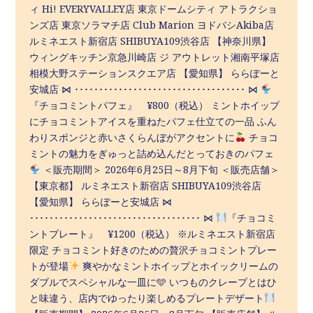
ィ Hi! EVERYVALLEY店 東京ドームシティ アトラクショ
ンズ店 東京ソラマチ店 Club Marion ヨドバシAkiba店
ルミネエスト新宿店 SHIBUYA109渋谷店 【神奈川県】
ウィングキッチン京急川崎店 ジ アウトレット湘南平塚店
相模大野ステーションスクエア店 【愛知県】 ららぽーと
安城店 ⋈ ･･･････････････････････････････････ ⋈
『チョコミントパフェ』 ¥800（税込） ミントホイップ
にチョコミントアイスを重ねたパフェ仕立ての一品 ふん
わりスポンジと赤いさくらんぼがアクセントに
チョコ
ミントの魅力をぎゅっと詰め込んだとっておきのパフェ
＜販売期間＞ 2026年6月25日～8月下旬 ＜販売店舗＞
【東京都】 ルミネエスト新宿店 SHIBUYA109渋谷店
【愛知県】 ららぽーと安城店 ⋈
･･･････････････････････････････････ ⋈
『チョコミ
ントプレート』 ¥1200（税込） ※ルミネエスト新宿店
限定 チョコミント好きのための贅沢チョコミントプレー
トが登場
爽やかなミントホイップとホイックリームの
ダブルでスペシャルな一皿に🩵 いつものクレープとはひ
と味違う、店内でゆったり楽しめるプレートデザート