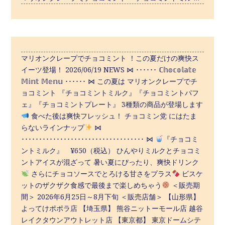
マリオンクレープでチョコミント ！この夏だけの爽快ス
イーツ登場！ 2026/06/19 NEWS ⋈ ･･････ ℂ𝕙𝕠𝕔𝕠𝕝𝕒𝕥𝕖
𝕄𝕚𝕟𝕥 𝕄𝕖𝕟𝕦 ･･････ ⋈ この夏は マリオンクレープでチ
ョコミント 『チョコミントミルク』『チョコミントパフ
ェ』『チョコミントプレート』 3種類の商品が登場します
食べた後は爽快フレッシュ！ チョコミン党 にはたま
らないラインナップ
⋈
･･･････････････････････････････････ ⋈
『チョコミ
ントミルク』 ¥650（税込） ひんやりミルクとチョコミ
ントアイスが混ざって 暑い夏にぴったり、爽快ドリンク
さらにチョコソースでとろける甘さをプラス
ビスケ
ットのザクザク食感で最後まで楽しめちゃう
＜販売期
間＞ 2026年6月25日～8月下旬 ＜販売店舗＞ 【山形県】
よってけポポラ店 【埼玉県】 熊谷ニットーモール店 越谷
レイクタウンアウトレット店 【東京都】 東京ドームシテ