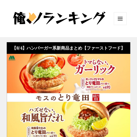
メニュ
ーとウ
ィジェ
ット
【8/4】ハンバーガー系新商品まとめ【ファーストフード】