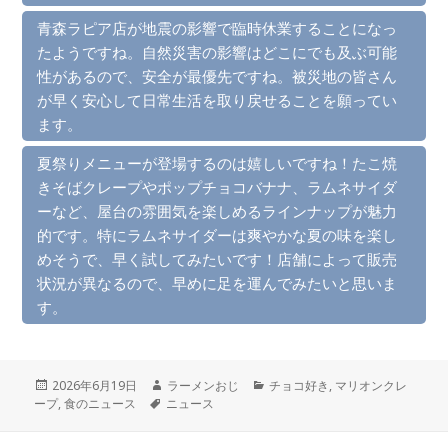
青森ラピア店が地震の影響で臨時休業することになっ
たようですね。自然災害の影響はどこにでも及ぶ可能
性があるので、安全が最優先ですね。被災地の皆さん
が早く安心して日常生活を取り戻せることを願ってい
ます。
夏祭りメニューが登場するのは嬉しいですね！たこ焼
きそばクレープやポップチョコバナナ、ラムネサイダ
ーなど、屋台の雰囲気を楽しめるラインナップが魅力
的です。特にラムネサイダーは爽やかな夏の味を楽し
めそうで、早く試してみたいです！店舗によって販売
状況が異なるので、早めに足を運んでみたいと思いま
す。
投
作
カ
2026年6月19日
ラーメンおじ
チョコ好き
,
マリオンクレ
稿
タ
成
テ
ープ
,
食のニュース
ニュース
日:
グ
者
ゴ
リ