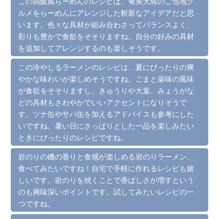
この鶏飯風らーめんのレシピは、奄美大島のご当地グ
ルメをらーめんにアレンジした斬新なアイデアだと思
います。色々な具材が組み合わさってバランスよく、
彩りも豊かで食欲をそそりますね。自分の好みの具材
を追加してアレンジするのも楽しそうです。
この冷やしるラーメンのレシピは、夏にぴったりの爽
やかな味わいが楽しめそうですね。ごまと薬味の風味
が食欲をそそりますし、きゅうりや大葉、みょうがな
どの具材もさわやかでいいアクセントになりそうで
す。ツナ缶やサバ缶を加えるアドバイスも参考にした
いですね。暑い日にさっぱりとした一品を楽しみたい
ときにぴったりのレシピですね。
岩のりの磯の香りと食感が楽しめる岩のりラーメン、
食べてみたいですね！自宅で手軽に作れるレシピも嬉
しいです。岩のりを焼くことで香ばしさが増すという
のも興味深いポイントです。試してみたいレシピの一
つですね。