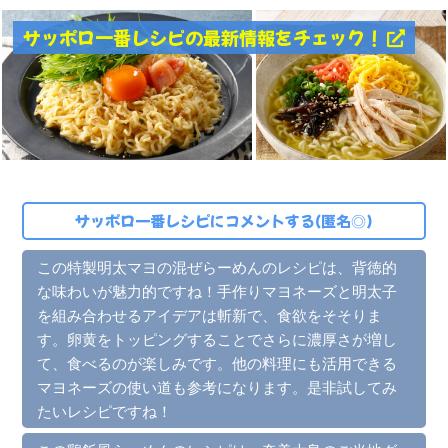
サッポロ一番レシピの最新情報をチェック！
サッポロ一番レシピにコメントする(匿名◎)
この特製明太マヨの混ぜらーめんのレシピは、背徳的
な味わいが魅力的ですね！手作りマヨネーズと明太子
を組み合わせるアイデアは斬新で、食欲をそそりま
す。卵黄をトッピングすることでさらに濃厚さが増し
て、食べるのが楽しみです。他の料理にも活用できる
マヨネーズの使い道も参考になります。是非試してみ
たいレシピですね！