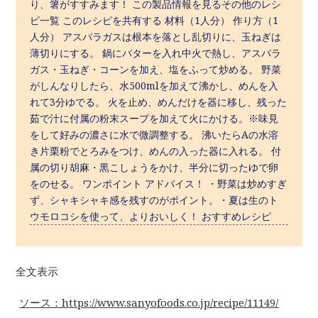
り、箸がすすみます！ この製品情報を見るその他のレシ
ピ一覧 このレシピを共有する 材料（1人分） 作り方（1
人分） アスパラガスは根本を落とし乱切りに、玉ねぎは
薄切りにする。 鍋にバターを入れ中火で熱し、アスパラ
ガス・玉ねぎ・コーンを加え、塩をふって炒める。 野菜
がしんなりしたら、水500mlを加えて沸かし、めんを入
れて3分ゆでる。 火を止め、めんだけを器に移し、残った
茹で汁に付属の粉末スープを加えて火にかける。※味見
をして好みの濃さに水で微調整する。 沸いたらAの水溶
き片栗粉でとろみをつけ、めんの入った器に入れる。 付
属の切り胡麻・黒こしょうをかけ、半分に切ったゆで卵
をのせる。 ワンポイント アドバイス！ ・野菜は炒めすぎ
ず、シャキシャキ感を残すのがポイント。・夏は生のト
ウモロコシを使って、よりおいしく！ おすすめレシピ
全文表示
ソース：https://www.sanyofoods.co.jp/recipe/11149/