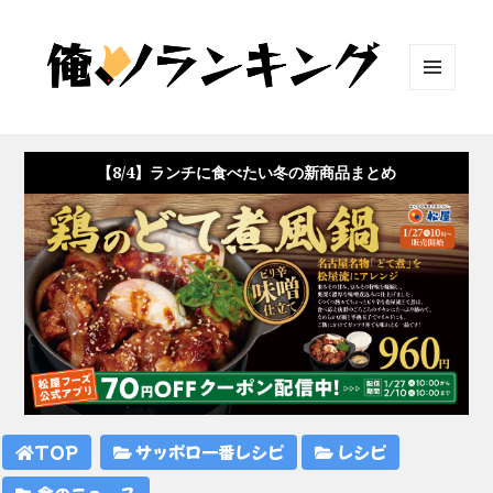
メニュ
ーとウ
ィジェ
ット
【8/4】ランチに食べたい冬の新商品まとめ
TOP
サッポロ一番レシピ
レシピ