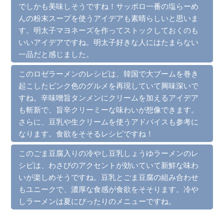
でしかも美味しそうですね！サッポロ一番の塩らーめ
んの粉末スープを使うアイデアも素晴らしいと思いま
す。明太子マヨネーズを作ってストックしておくのも
いいアイデアですね。明太子好きな人にはたまらない
一品だと感じました。
このロゼラーメンのレシピは、韓国で大ブームを巻き
起こしたピンク色のグルメを再現していて興味深いで
すね。辛味噌旨タンメンにクリームを加えるアイデア
も斬新で、旨辛クリーミーな味わいが想像できます。
さらに、豆乳や生クリームを使うアドバイスも参考に
なります。食欲をそそるレシピですね！
このごま豆腐入りの冷やし豆乳しょうゆラーメンのレ
シピは、わさびのアクセントが効いていて新鮮な味わ
いが楽しめそうですね。豆乳とごま豆腐の組み合わせ
もユニークで、濃厚な食感が食欲をそそります。冷や
しラーメンは夏にぴったりのメニューですね。