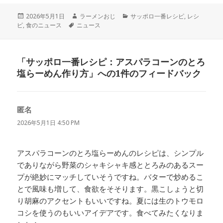
投
作
カ
2026年5月1日
ラーメンおじ
サッポロ一番レシピ
,
レシ
稿
タ
成
テ
ピ
,
食のニュース
ニュース
日:
グ
者
ゴ
リ
ー
「サッポロ一番レシピ：アスパラコーンのとろ
塩らーめん作り方」への1件のフィードバック
匿名
よ
り:
2026年5月1日 4:50 PM
アスパラコーンのとろ塩らーめんのレシピは、シンプル
でありながら野菜のシャキシャキ感ととろみのあるスー
プが絶妙にマッチしていそうですね。バターで炒めるこ
とで風味も増して、食欲をそそります。黒こしょうと切
り胡麻のアクセントもいいですね。夏には生のトウモロ
コシを使うのもいいアイデアです。食べてみたくなりま