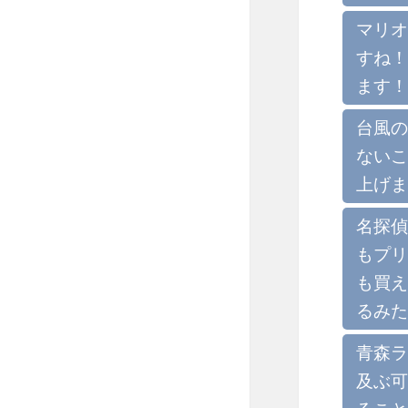
マリオ
すね！
ます！
台風の
ないこ
上げま
名探偵
もプリ
も買え
るみた
青森ラ
及ぶ可