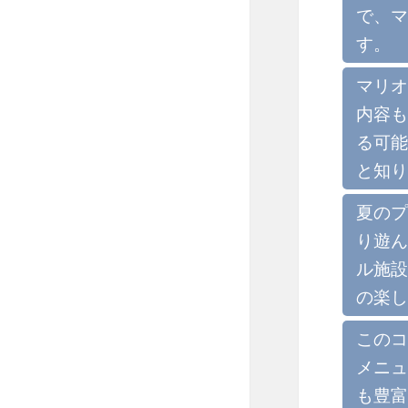
で、マ
す。
マリオ
内容も
る可能
と知り
夏のプ
り遊ん
ル施設
の楽し
このコ
メニュ
も豊富