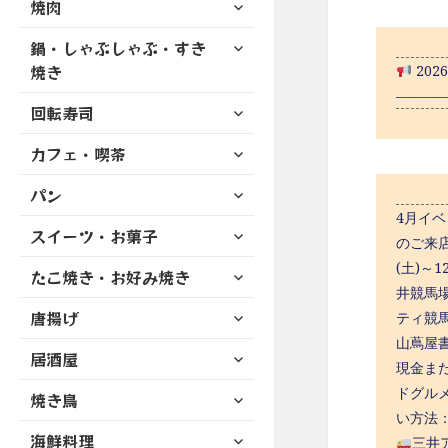
サ
焼肉
メ
ュ
を
開
ブ
ニ
ー
展
サ
鍋・しゃぶしゃぶ・すき
メ
ュ
を
開
ブ
ニ
焼き
20
ー
展
メ
ュ
————
を
開
サ
ニ
回転寿司
ー
展
ブ
ュ
を
開
サ
カフェ・喫茶
メ
ー
展
ブ
ニ
を
開
サ
パン
メ
ュ
展
ブ
ニ
4月イ
ー
開
サ
スイーツ・お菓子
メ
ュ
のご来
を
ブ
ニ
ー
展
(土)～
サ
たこ焼き・お好み焼き
メ
ュ
を
開
ブ
井競馬場
ニ
ー
展
サ
唐揚げ
メ
ティ競馬 
ュ
を
開
ブ
ニ
山蔦屋書
ー
展
サ
居酒屋
メ
ュ
を
現金または
開
ブ
ニ
ー
展
サ
ドグルメ
焼き鳥
メ
ュ
を
開
ブ
い方法：現
ニ
ー
展
サ
海鮮料理
メ
三井ア
ュ