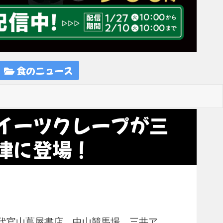
食のニュース
イーツクレープが三
津に登場！
代官山蔦屋書店、中山競馬場、三井ア