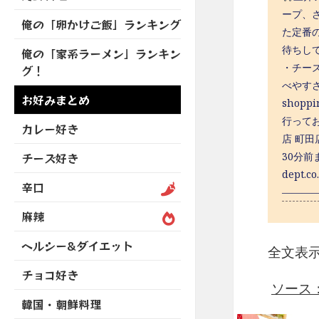
を
開
ブ
ニ
ー
ープ、
展
俺の「卵かけご飯」ランキング
メ
ュ
を
た定番
開
ニ
ー
展
待ちし
俺の「家系ラーメン」ランキン
ュ
を
開
・チー
グ！
ー
展
べやすさ
を
開
お好みまとめ
shop
展
開
行って
カレー好き
店 町田
チーズ好き
30分前
dept.c
辛口
———
麻辣
ヘルシー&ダイエット
全文表
チョコ好き
ソース：ht
韓国・朝鮮料理