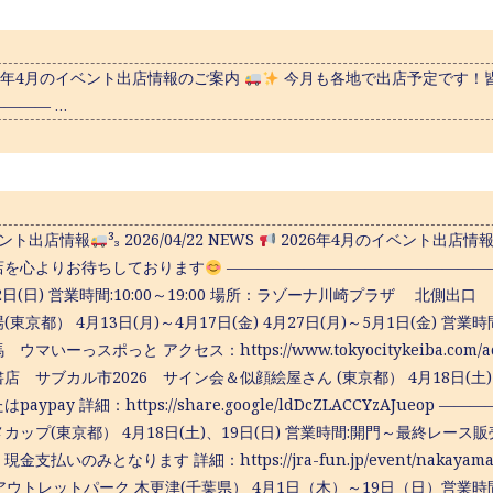
26年4月のイベント出店情報のご案内
今月も各地で出店予定です！
——— …
ベント出店情報
³₃ 2026/04/22 NEWS
2026年4月のイベント出店情
店を心よりお待ちしております
———————————————————
12日(日) 営業時間:10:00～19:00 場所：ラゾーナ川崎プラザ 北
(東京都） 4月13日(月)～4月17日(金) 4月27日(月)～5月1日(金)
ウマいーっスポっと アクセス：https://www.tokyocitykeiba.c
店 サブカル市2026 サイン会＆似顔絵屋さん (東京都） 4月18日(土)、19
paypay 詳細：https://share.google/ldDcZLACCYzAJ
カップ(東京都） 4月18日(土)、19日(日) 営業時間:開門～最終レース販
金支払いのみとなります 詳細：https://jra-fun.jp/event/naka
ウトレットパーク 木更津(千葉県） 4月1日（木）～19日（日）営業時間: