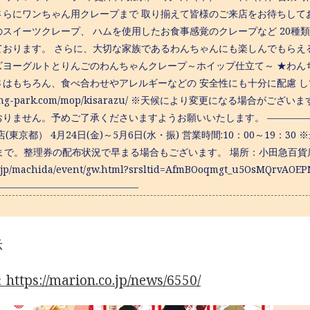
さらにワンちゃん用クレープまで 取り揃えて皆様のご来店をお待ちして
のスイーツクレープ、 ハムを使用したお食事感覚のクレープなど 20種
ております。 さらに、大切な家族であるわんちゃんにも楽しんでもらえ
ズヨーグルトとりんごのわんちゃんクレープ～ホイップ仕立て～ ★わん
はもちろん、食べ合わせやアレルギーなどの 安全性にも十分に配慮 している商品
ping-park.com/mop/kisarazu/ ※天候により変更になる場
おりません。予めご了承くださいますようお願いいたします。 ————
店(東京都） 4月24日(金)～5月6日(水・振) 営業時間:10：00～19：3
まで。整理券の配布状況で早まる場合もございます。 場所：小田急百貨店 町田店5階
o.jp/machida/event/gw.html?srsltid=AfmBOoqmgt_u5OsMQrvA
———————————————
示
tps://marion.co.jp/news/6550/