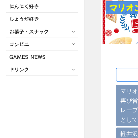
マリオ
にんにく好き
しょうが好き
サ
お菓子・スナック
ブ
サ
コンビニ
メ
ブ
ニ
GAMES NEWS
メ
ュ
ニ
ー
サ
ドリンク
ュ
を
ブ
ー
展
メ
を
開
ニ
マリオ
展
ュ
開
再び営
ー
レープ
を
展
として
開
軽井沢