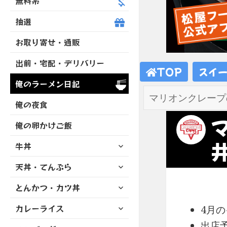
無料系
抽選
お取り寄せ・通販
出前・宅配・デリバリー
TOP
スイ
俺のラーメン日記
俺の夜食
俺の卵かけご飯
サ
牛丼
ブ
サ
天丼・てんぷら
メ
ブ
ニ
サ
とんかつ・カツ丼
メ
ュ
ブ
ニ
ー
サ
カレーライス
メ
4月
ュ
を
ブ
ニ
ー
展
出店
サ