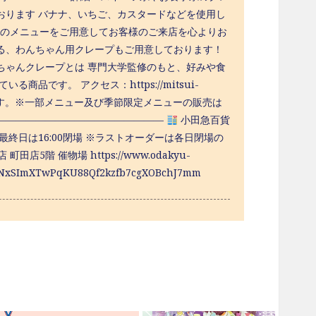
おります バナナ、いちご、カスタードなどを使用し
類のメニューをご用意してお客様のご来店を心よりお
る、わんちゃん用クレープもご用意しております！
ちゃんクレープとは 専門大学監修のもと、好みや食
です。 アクセス：https://mitsui-
合がございます。※一部メニュー及び季節限定メニューの販売は
—————————————————
小田急百貨
0 ※最終日は16:00閉場 ※ラストオーダーは各日閉場の
 催物場 https://www.odakyu-
OEPNxSImXTwPqKU88Qf2kzfb7cgXOBchJ7mm