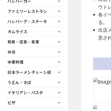
ハンバーガー
メ
ュ
を
開
ブ
ニ
ウト
ー
展
サ
ファミリーレストラン
メ
ュ
を
各イ
開
ブ
ニ
ー
展
サ
ハンバーグ・ステーキ
メ
る。
ュ
を
開
ブ
ニ
ー
展
出店
サ
オムライス
メ
ュ
を
開
ブ
ニ
意さ
ー
展
サ
和食・定食・食堂
メ
ュ
を
開
ブ
ニ
ー
展
サ
弁当
メ
ュ
を
開
ブ
ニ
ー
展
サ
中華料理
メ
ュ
を
開
ブ
ニ
ー
展
サ
日本ラーメンチェーン店
メ
ュ
を
開
ブ
ニ
ー
展
サ
うどん・そば
メ
ュ
を
開
ブ
ニ
ー
展
サ
イタリアン・パスタ
メ
ュ
を
開
ブ
ニ
ー
展
サ
ピザ
メ
ュ
を
開
ブ
ニ
ー
展