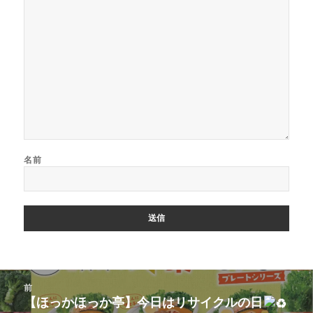
名前
投
前
稿
【ほっかほっか亭】今日はリサイクルの日
前
ナ