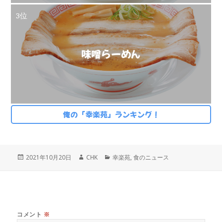
3位
味噌らーめん
俺の「幸楽苑」ランキング！
投
作
カ
2021年10月20日
CHK
幸楽苑
,
食のニュース
稿
成
テ
日:
者
ゴ
リ
ー
コメント
※