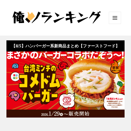
メニュ
ーとウ
ィジェ
ット
【8/5】ハンバーガー系新商品まとめ【ファーストフード】