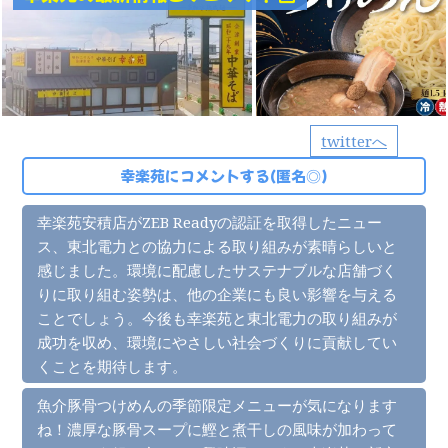
twitterへ
幸楽苑にコメントする(匿名◎)
幸楽苑安積店がZEB Readyの認証を取得したニュー
ス、東北電力との協力による取り組みが素晴らしいと
感じました。環境に配慮したサステナブルな店舗づく
りに取り組む姿勢は、他の企業にも良い影響を与える
ことでしょう。今後も幸楽苑と東北電力の取り組みが
成功を収め、環境にやさしい社会づくりに貢献してい
くことを期待します。
魚介豚骨つけめんの季節限定メニューが気になります
ね！濃厚な豚骨スープに鰹と煮干しの風味が加わって