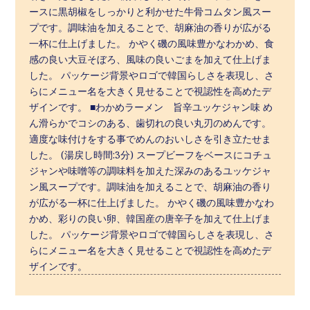
ースに黒胡椒をしっかりと利かせた牛骨コムタン風スー
プです。調味油を加えることで、胡麻油の香りが広がる
一杯に仕上げました。 かやく磯の風味豊かなわかめ、食
感の良い大豆そぼろ、風味の良いごまを加えて仕上げま
した。 パッケージ背景やロゴで韓国らしさを表現し、さ
らにメニュー名を大きく見せることで視認性を高めたデ
ザインです。 ■わかめラーメン 旨辛ユッケジャン味 め
ん滑らかでコシのある、歯切れの良い丸刃のめんです。
適度な味付けをする事でめんのおいしさを引き立たせま
した。 (湯戻し時間:3分) スープビーフをベースにコチュ
ジャンや味噌等の調味料を加えた深みのあるユッケジャ
ン風スープです。調味油を加えることで、胡麻油の香り
が広がる一杯に仕上げました。 かやく磯の風味豊かなわ
かめ、彩りの良い卵、韓国産の唐辛子を加えて仕上げま
した。 パッケージ背景やロゴで韓国らしさを表現し、さ
らにメニュー名を大きく見せることで視認性を高めたデ
ザインです。