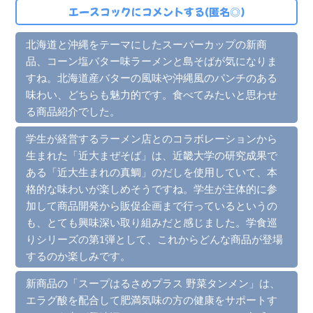
エースコックにコメントする(匿名◎)
北海道と沖縄をテーマにしたスーパーカップの新商
品、コーン塩バター味ラーメンと島そばが気になりま
すね。北海道産バターの風味や沖縄風のパンチのある
味わい、どちらも魅力的です。食べてみたいと思わせ
る商品紹介でした。
学生が経営するラーメン店とのコラボレーションから
生まれた「近大まぜそば」は、近畿大学の研究成果で
ある「近大生まれの真鯛」のだしを使用していて、本
格的な味わいが楽しめそうですね。学生が主体的に参
加して商品開発から販促企画まで行っているというの
も、とても興味深い取り組みだと感じました。学食巡
りシリーズの第1弾として、これからどんな商品が登場
するのか楽しみです。
新商品の「スープはるさめプラス 野菜タンメン」は、
エラグ酸を配合して肥満気味の方の健康をサポートす