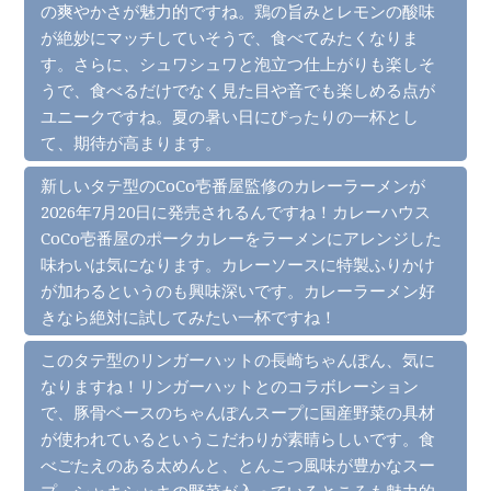
の爽やかさが魅力的ですね。鶏の旨みとレモンの酸味
が絶妙にマッチしていそうで、食べてみたくなりま
す。さらに、シュワシュワと泡立つ仕上がりも楽しそ
うで、食べるだけでなく見た目や音でも楽しめる点が
ユニークですね。夏の暑い日にぴったりの一杯とし
て、期待が高まります。
新しいタテ型のCoCo壱番屋監修のカレーラーメンが
2026年7月20日に発売されるんですね！カレーハウス
CoCo壱番屋のポークカレーをラーメンにアレンジした
味わいは気になります。カレーソースに特製ふりかけ
が加わるというのも興味深いです。カレーラーメン好
きなら絶対に試してみたい一杯ですね！
このタテ型のリンガーハットの長崎ちゃんぽん、気に
なりますね！リンガーハットとのコラボレーション
で、豚骨ベースのちゃんぽんスープに国産野菜の具材
が使われているというこだわりが素晴らしいです。食
べごたえのある太めんと、とんこつ風味が豊かなスー
プ、シャキシャキの野菜が入っているところも魅力的