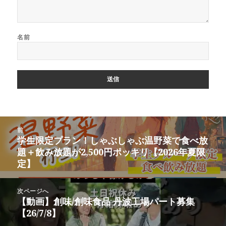
名前
投
前
稿
学生限定プラン！しゃぶしゃぶ温野菜で食べ放
前
ナ
題＋飲み放題が2,500円ポッキリ【2026年夏限
の
ビ
定】
投
ゲ
稿:
ー
次ページへ
シ
【動画】創味/創味食品 丹波工場パート募集
次
ョ
【26/7/8】
の
ン
投