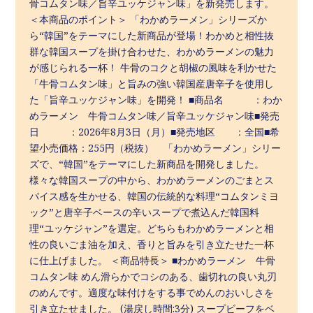
骨コムタン味／旨辛ユッケジャン味」を新発売します。
＜本商品のポイント＞ 「わかめラーメン」シリーズか
ら“韓国”をテーマにした新商品が登場！わかめと相性抜
群な韓国スープを掛け合わせた、わかめラーメンの魅力
が感じられる一杯！ 牛骨のコクと胡椒の風味を利かせた
「牛骨コムタン味」と旨みの強い韓国産唐辛子を使用し
た「旨辛ユッケジャン味」を開発！ ■商品名 ：わか
めラーメン 牛骨コムタン味／旨辛ユッケジャン味■発売
日 ：2026年8月3日（月）■発売地区 ：全国■希
望小売価格：255円（税抜） 「わかめラーメン」シリー
ズで、“韓国”をテーマにした新商品を開発しました。
様々な韓国スープの中から、わかめラーメンのごまとス
パイス感を生かせる、韓国の伝統的な料理“コムタンミヨ
ック”と唐辛子ベースの辛いスープで煮込んだ韓国料
理“ユッケジャン”を選定。どちらもわかめラーメンと相
性の良いごま油を加え、香りと旨みを引き立たせた一杯
に仕上げました。 ＜商品特長＞ ■わかめラーメン 牛骨
コムタン味 めん滑らかでコシのある、歯切れの良い丸刃
のめんです。適度な味付けをする事でめんのおいしさを
引き立たせました。 (湯戻し時間:3分) スープビーフをベ