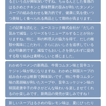
るという点が興味深いですね。ちゅるんとした食感の
はるさめとチキンと香味野菜の旨みが利いたタンメン
スープの組み合わせも魅力的です。健康に気を使いつ
つ美味しく食べられる商品として期待が高まります。
この記事を読むと、エースコック株式会社が「だしの
旨みで減塩」シリーズをリニューアルすることが分か
りますね。特に、和の料理人の協力を得て、だしの種
類や風味にこだわり、さらにおいしさを追求している
点が印象的です。減塩でもおいしさを損なわずに提供
する取り組みは素晴らしいと感じました。
わかめラーメンの新商品、牛骨コムタン味と旨辛ユッ
ケジャン味が気になりますね。わかめと韓国スープの
組み合わせは斬新で興味深いです。特に牛骨コムタン
味の黒胡椒が利いたスープや、旨辛ユッケジャン味の
韓国産唐辛子の辛さがどんな味わいを楽しませてくれ
るのか楽しみです。新商品の発売が楽しみですね！
新しいスープはるさめの塩レモン味は、夏にぴったり