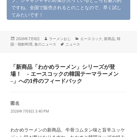
ですね。全国で販売されるとのことなので、早く試し
てみたいです！
投
作
カ
2026年7月8日
ラーメンおじ
エースコック
,
新商品
,
韓
稿
成
タ
テ
国・朝鮮料理
,
食のニュース
ニュース
日:
者
グ
ゴ
リ
ー
「新商品「わかめラーメン」シリーズが登
場！ - エースコックの韓国テーマラーメン
–」への1件のフィードバック
匿名
よ
り:
2026年7月8日 3:40 PM
わかめラーメンの新商品、牛骨コムタン味と旨辛ユッケ
ジャン味が気になりますね。わかめと韓国スープの組み