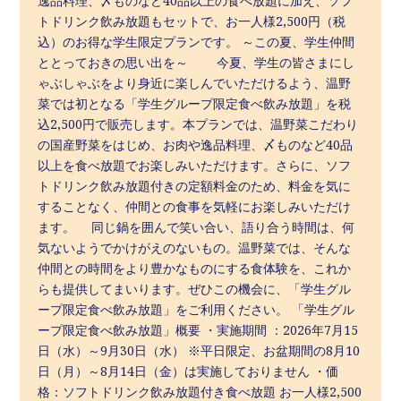
逸品料理、〆ものなど40品以上の食べ放題に加え、ソフ
トドリンク飲み放題もセットで、お一人様2,500円（税
込）のお得な学生限定プランです。 ～この夏、学生仲間
ととっておきの思い出を～ 今夏、学生の皆さまにし
ゃぶしゃぶをより身近に楽しんでいただけるよう、温野
菜では初となる「学生グループ限定食べ飲み放題」を税
込2,500円で販売します。本プランでは、温野菜こだわり
の国産野菜をはじめ、お肉や逸品料理、〆ものなど40品
以上を食べ放題でお楽しみいただけます。さらに、ソフ
トドリンク飲み放題付きの定額料金のため、料金を気に
することなく、仲間との食事を気軽にお楽しみいただけ
ます。 同じ鍋を囲んで笑い合い、語り合う時間は、何
気ないようでかけがえのないもの。温野菜では、そんな
仲間との時間をより豊かなものにする食体験を、これか
らも提供してまいります。ぜひこの機会に、「学生グル
ープ限定食べ飲み放題」をご利用ください。 「学生グル
ープ限定食べ飲み放題」概要 ・実施期間 ：2026年7月15
日（水）～9月30日（水） ※平日限定、お盆期間の8月10
日（月）～8月14日（金）は実施しておりません ・価
格：ソフトドリンク飲み放題付き食べ放題 お一人様2,500