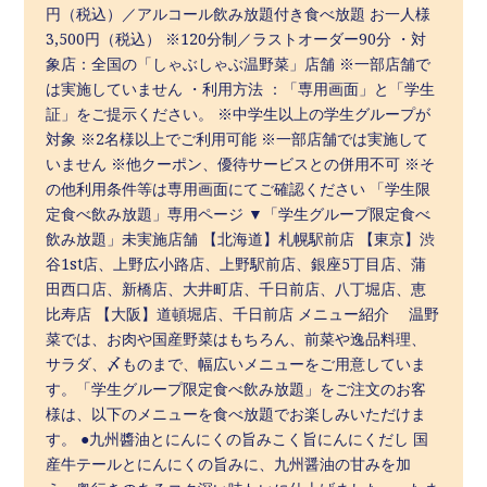
円（税込）／アルコール飲み放題付き食べ放題 お一人様
3,500円（税込） ※120分制／ラストオーダー90分 ・対
象店：全国の「しゃぶしゃぶ温野菜」店舗 ※一部店舗で
は実施していません ・利用方法 ：「専用画面」と「学生
証」をご提示ください。 ※中学生以上の学生グループが
対象 ※2名様以上でご利用可能 ※一部店舗では実施して
いません ※他クーポン、優待サービスとの併用不可 ※そ
の他利用条件等は専用画面にてご確認ください 「学生限
定食べ飲み放題」専用ページ ▼「学生グループ限定食べ
飲み放題」未実施店舗 【北海道】札幌駅前店 【東京】渋
谷1st店、上野広小路店、上野駅前店、銀座5丁目店、蒲
田西口店、新橋店、大井町店、千日前店、八丁堀店、恵
比寿店 【大阪】道頓堀店、千日前店 メニュー紹介 温野
菜では、お肉や国産野菜はもちろん、前菜や逸品料理、
サラダ、〆ものまで、幅広いメニューをご用意していま
す。「学生グループ限定食べ飲み放題」をご注文のお客
様は、以下のメニューを食べ放題でお楽しみいただけま
す。 ●九州醬油とにんにくの旨みこく旨にんにくだし 国
産牛テールとにんにくの旨みに、九州醤油の甘みを加