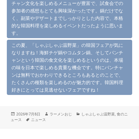
チャン文化を楽しめるメニューが豊富で、試食会での
参加者の感想もとても興味深かったです。鍋だけでな
く、副菜やデザートまでしっかりとした内容で、本格
的な韓国料理を楽しめるイベントだったように思いま
す。
この夏、「しゃぶしゃぶ温野菜」の韓国フェアが気に
なりますね！海鮮チゲ鍋やコムタン鍋、そしてパンチ
ャンという韓国の食文化を楽しめるというのは、本場
の味を日本で楽しめる貴重な機会です。特にパンチャ
ンは無料でおかわりできるところもあるとのことで、
たくさんの種類を楽しめるのが魅力的です。韓国料理
好きにとっては見逃せないフェアですね！
投
作
カ
2026年7月8日
ラーメンおじ
しゃぶしゃぶ温野菜
,
食のニ
稿
タ
成
テ
ュース
ニュース
日:
グ
者
ゴ
リ
ー