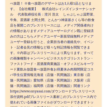
べ放題！ ※食べ放題のデザートはお1人様1品となりま
す。 【会社概要】 株式会社レインズインターナショナ
ル 代表取締役社長：澄川 浩太 しゃぶしゃぶ温野菜、
牛角、居酒家 土間土間、とんかつ神楽坂さくら等の飲食
店を展開このプレスリリースには、メディア関係者向け
の情報がありますメディアユーザーログイン既に登録済
みの方はこちらメディアユーザー新規登録無料メディア
ユーザー登録を行うと、企業担当者の連絡先や、イベン
ト・記者会見の情報など様々な特記情報を閲覧できま
す。※内容はプレスリリースにより異なります。すべて
の画像種類キャンペーンビジネスカテゴリレストラン・
ファストフード・居酒屋商業施設・オフィスビルキーワ
ード夏飲み放題食べ放題外食お得夏休み肉期間限定コス
パ学生位置情報北海道（店舗・民間施設）東京都（店
舗・民間施設）愛知県（店舗・民間施設）大阪府（店
舗・民間施設）福岡県（店舗・民間施設）関連リンク
https://www.onyasai.com/ダウンロードプレスリリース
添付資料.pdfプレスリリース素材このプレスリリース内で
使われている画像ファイルがダウンロードできますトッ