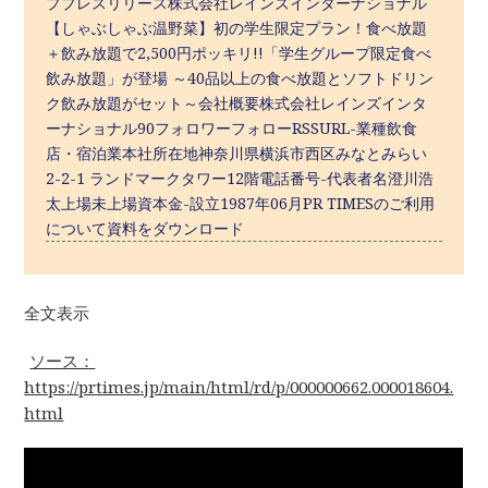
ププレスリリース株式会社レインズインターナショナル
【しゃぶしゃぶ温野菜】初の学生限定プラン！食べ放題
＋飲み放題で2,500円ポッキリ!!「学生グループ限定食べ
飲み放題」が登場 ～40品以上の食べ放題とソフトドリン
ク飲み放題がセット～会社概要株式会社レインズインタ
ーナショナル90フォロワーフォローRSSURL-業種飲食
店・宿泊業本社所在地神奈川県横浜市西区みなとみらい
2-2-1 ランドマークタワー12階電話番号-代表者名澄川浩
太上場未上場資本金-設立1987年06月PR TIMESのご利用
について資料をダウンロード
全文表示
ソース：
https://prtimes.jp/main/html/rd/p/000000662.000018604.
html