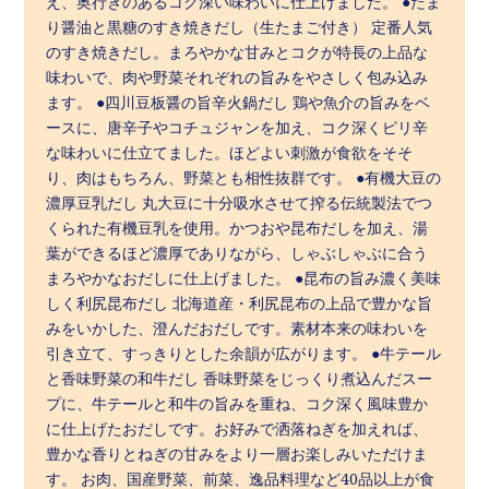
え、奥行きのあるコク深い味わいに仕上げました。 ●たま
り醤油と黒糖のすき焼きだし（生たまご付き） 定番人気
のすき焼きだし。まろやかな甘みとコクが特長の上品な
味わいで、肉や野菜それぞれの旨みをやさしく包み込み
ます。 ●四川豆板醤の旨辛火鍋だし 鶏や魚介の旨みをベ
ースに、唐辛子やコチュジャンを加え、コク深くピリ辛
な味わいに仕立てました。ほどよい刺激が食欲をそそ
り、肉はもちろん、野菜とも相性抜群です。 ●有機大豆の
濃厚豆乳だし 丸大豆に十分吸水させて搾る伝統製法でつ
くられた有機豆乳を使用。かつおや昆布だしを加え、湯
葉ができるほど濃厚でありながら、しゃぶしゃぶに合う
まろやかなおだしに仕上げました。 ●昆布の旨み濃く美味
しく利尻昆布だし 北海道産・利尻昆布の上品で豊かな旨
みをいかした、澄んだおだしです。素材本来の味わいを
引き立て、すっきりとした余韻が広がります。 ●牛テール
と香味野菜の和牛だし 香味野菜をじっくり煮込んだスー
プに、牛テールと和牛の旨みを重ね、コク深く風味豊か
に仕上げたおだしです。お好みで洒落ねぎを加えれば、
豊かな香りとねぎの甘みをより一層お楽しみいただけま
す。 お肉、国産野菜、前菜、逸品料理など40品以上が食