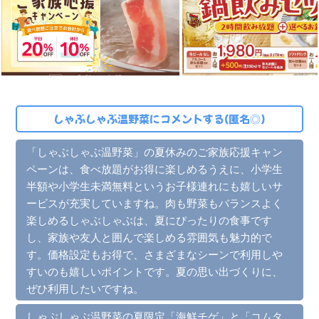
しゃぶしゃぶ温野菜にコメントする(匿名◎)
「しゃぶしゃぶ温野菜」の夏休みのご家族応援キャン
ペーンは、食べ放題がお得に楽しめるうえに、小学生
半額や小学生未満無料というお子様連れにも嬉しいサ
ービスが充実していますね。肉も野菜もバランスよく
楽しめるしゃぶしゃぶは、夏にぴったりの食事です
し、家族や友人と囲んで楽しめる雰囲気も魅力的で
す。価格設定もお得で、さまざまなシーンで利用しや
すいのも嬉しいポイントです。夏の思い出づくりに、
ぜひ利用したいですね。
しゃぶしゃぶ温野菜の夏限定「海鮮チゲ」と「コムタ