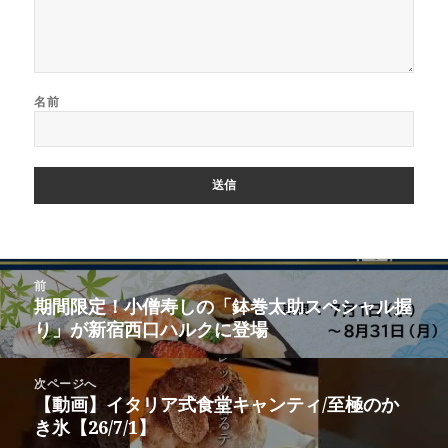
名前
投
前
稿
期間限定！小僧寿しの「鉢巻太助スペシャル握
前
ナ
り」が新宿西口ハルクに登場
の
ビ
投
ゲ
稿:
次ページへ
ー
【動画】イタリア式食堂キャンティ/至極のか
次
シ
き氷【26/7/1】
の
ョ