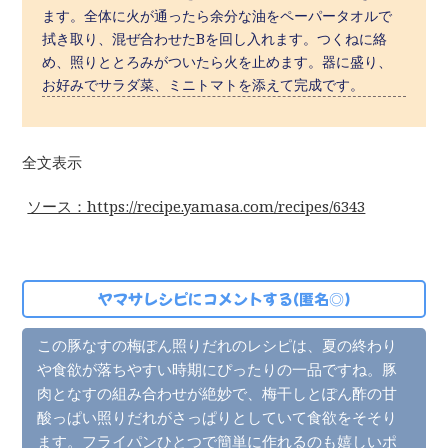
ます。全体に火が通ったら余分な油をペーパータオルで
拭き取り、混ぜ合わせたBを回し入れます。つくねに絡
め、照りととろみがついたら火を止めます。器に盛り、
お好みでサラダ菜、ミニトマトを添えて完成です。
全文表示
ソース：https://recipe.yamasa.com/recipes/6343
ヤマサレシピの最新情報をチェック！
ヤマサレシピにコメントする(匿名◎)
この豚なすの梅ぽん照りだれのレシピは、夏の終わり
や食欲が落ちやすい時期にぴったりの一品ですね。豚
肉となすの組み合わせが絶妙で、梅干しとぽん酢の甘
酸っぱい照りだれがさっぱりとしていて食欲をそそり
ます。フライパンひとつで簡単に作れるのも嬉しいポ