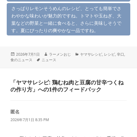
さっぱりレモンそうめんのレシピ、とっても簡単でさ
わやかな味わいが魅力的ですね。トマトや玉ねぎ、大
葉などの野菜と一緒に食べると、さらに美味しそうで
す。夏にぴったりの爽やかな一品ですね。
投
作
カ
2026年7月1日
ラーメンおじ
ヤマサレシピ
,
レシピ
,
辛口
,
稿
タ
成
テ
食のニュース
ニュース
日:
グ
者
ゴ
リ
ー
「ヤマサレシピ: 鶏むね肉と豆腐の甘辛つくね
の作り方」への1件のフィードバック
匿名
よ
り:
2026年7月1日 8:35 PM