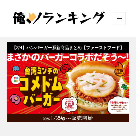
メニュ
ーとウ
ィジェ
ット
【8/4】ハンバーガー系新商品まとめ【ファーストフード】