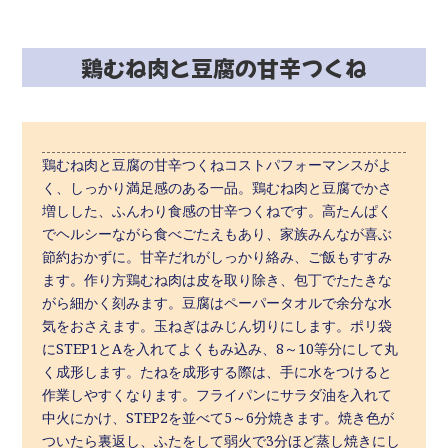
鶏むね肉と豆腐の甘辛つくね
鶏むね肉と豆腐の甘辛つくねコストパフォーマンスがよ
く、しっかり満足感のある一品。鶏むね肉と豆腐でかさ
増しした、ふんわり食感の甘辛つくねです。高たんぱく
でヘルシーながら食べごたえもあり、家族みんなが喜ぶ
節約おかずに。甘辛だれがしっかり絡み、ご飯もすすみ
ます。作り方鶏むね肉は皮を取り除き、包丁でたたきな
がら細かく刻みます。豆腐はペーパータオルで余分な水
気をおさえます。玉ねぎはみじん切りにします。ポリ袋
にSTEP1とAを入れてよくもみ込み、8～10等分にして丸
く成形します。たねを成形する際は、手に水をつけると
作業しやすくなります。フライパンにサラダ油を入れて
中火にかけ、STEP2を並べて5～6分焼きます。焼き色が
ついたら裏返し、ふたをして弱火で3分ほど蒸し焼きにし