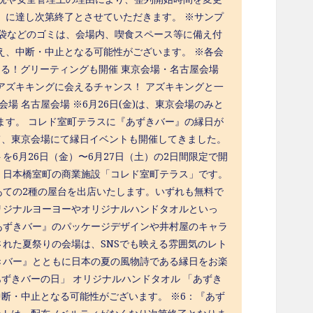
）に達し次第終了とさせていただきます。 ※サンプ
の袋などのゴミは、会場内、喫食スペース等に備え付
え、中断・中止となる可能性がございます。 ※各会
える！グリーティングも開催 東京会場・名古屋会場
アズキキングに会えるチャンス！ アズキキングと一
 名古屋会場 ※6月26日(金)は、東京会場のみと
ます。 コレド室町テラスに『あずきバー』の縁日が
て、東京会場にて縁日イベントも開催してきました。
6月26日（金）〜6月27日（土）の2日間限定で開
、日本橋室町の商業施設「コレド室町テラス」です。
あての2種の屋台を出店いたします。いずれも無料で
リジナルヨーヨーやオリジナルハンドタオルといっ
あずきバー』のパッケージデザインや井村屋のキャラ
れた夏祭りの会場は、SNSでも映える雰囲気のレト
きバー』とともに日本の夏の風物詩である縁日をお楽
あずきバーの日」 オリジナルハンドタオル 「あずき
断・中止となる可能性がございます。 ※6：『あず