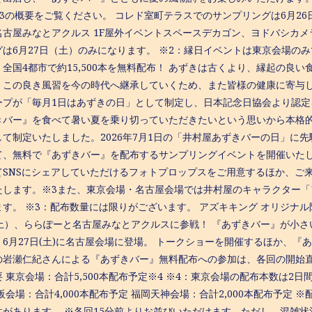
3の概要をご覧ください。 コレド室町テラスでのサンプリングは6月26
古屋みなとアクルス 1F屋外イベントスペースデカゴン、ヨドバシカメラ梅田
グは6月27日（土）のみになります。 ※2：縁日イベントは東京会場のみ
全国4都市で約15,500本を無料配布！ あずきは古くより、縁起の良
。この良き風習を今の時代へ継承していくため、また皆様の健康に寄与
ープが「毎月1日はあずきの日」として制定し、日本記念日協会より認
きバー』を食べて暑い夏を乗り切っていただきたいという思いから本格的
して制定いたしました。2026年7月1日の「井村屋あずきバーの日」に
て、無料で『あずきバー』を配布するサンプリングイベントを開催いた
てSNSにシェアしていただけるフォトプロップスをご用意するほか、ご
たします。※3また、東京会場・名古屋会場では井村屋のキャラクター
ます。 ※3：配布数量には限りがございます。 アズキキング オリジナ
（土）、ららぽーと名古屋みなとアクルスに参戦！ 『あずきバー』が小
、6月27日(土)に名古屋会場に登場。 トークショーを開催するほか、『
の岩瀬仁紀さんによる『あずきバー』無料配布への参加は、各回の開始
 東京会場：合計5,500本配布予定※4 ※4：東京会場の配布本数は2日
阪会場：合計4,000本配布予定 福岡天神会場：合計2,000本配布予
性があります。 ※各回15分前よりお並びいただけます。ただし、混雑