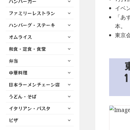
ハンバーガー
メ
ュ
を
開
ブ
イベ
ニ
ー
展
サ
ファミリーレストラン
メ
ュ
を
「あず
開
ブ
ニ
ー
展
サ
ハンバーグ・ステーキ
メ
本。
ュ
を
開
ブ
ニ
ー
展
東京
サ
オムライス
メ
ュ
を
開
ブ
ニ
ー
展
サ
和食・定食・食堂
メ
ュ
を
開
ブ
ニ
ー
展
サ
弁当
メ
ュ
を
開
ブ
ニ
ー
展
サ
中華料理
メ
ュ
を
開
ブ
ニ
ー
展
サ
日本ラーメンチェーン店
メ
ュ
を
開
ブ
ニ
ー
展
サ
うどん・そば
メ
ュ
を
開
ブ
ニ
ー
展
サ
イタリアン・パスタ
メ
ュ
を
開
ブ
ニ
ー
展
サ
ピザ
メ
ュ
を
開
ブ
ニ
ー
展