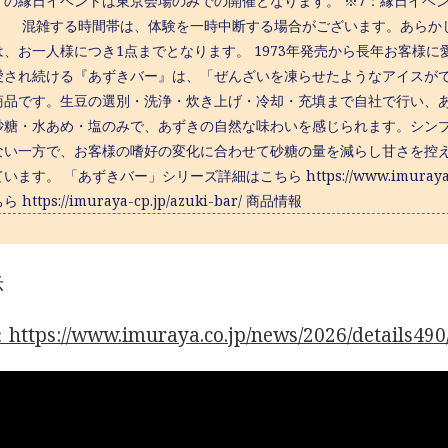
』の縁日イベントは東京会場のみでの開催となります。 ※7：縁日イベ
混雑する時間帯は、体験を一時中断する場合がございます。あらかじめ
、お一人様につき1点までとなります。 1973年発売から長年お客様に
愛され続ける『あずきバー』は、「ぜんざいを凍らせたようなアイスが
商品です。生豆の選別・洗浄・炊き上げ・冷却・充填まで自社で行い、
砂糖・水あめ・塩のみで、あずきの自然な味わいを感じられます。シン
ない一方で、お客様の嗜好の変化に合わせて砂糖の量を減らし甘さを控
ます。 「あずきバー」シリーズ詳細はこちら https://www.imuraya.co.
https://imuraya-cp.jp/azuki-bar/ 商品情報
示
tps://www.imuraya.co.jp/news/2026/details490