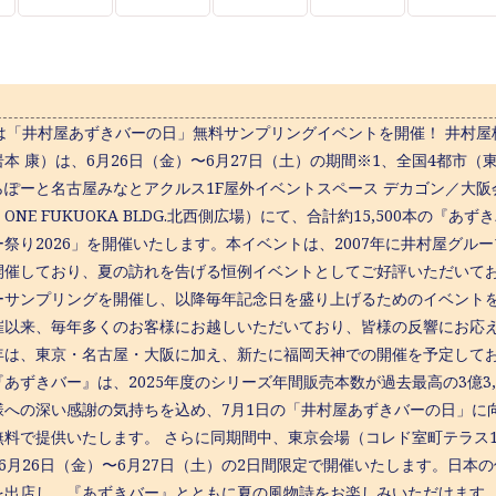
日は「井村屋あずきバーの日」無料サンプリングイベントを開催！ 井村屋
本 康）は、6月26日（金）〜6月27日（土）の期間※1、全国4都市
らぽーと名古屋みなとアクルス1F屋外イベントスペース デカゴン／大阪
ONE FUKUOKA BLDG.北西側広場）にて、合計約15,500本の
ー祭り2026」を開催いたします。本イベントは、2007年に井村屋グル
開催しており、夏の訪れを告げる恒例イベントとしてご好評いただいてお
ーサンプリングを開催し、以降毎年記念日を盛り上げるためのイベントを
催以来、毎年多くのお客様にお越しいただいており、皆様の反響にお応
年は、東京・名古屋・大阪に加え、新たに福岡天神での開催を予定してお
あずきバー』は、2025年度のシリーズ年間販売本数が過去最高の3億3
様への深い感謝の気持ちを込め、7月1日の「井村屋あずきバーの日」に向け
無料で提供いたします。 さらに同期間中、東京会場（コレド室町テラス
を6月26日（金）〜6月27日（土）の2日間限定で開催いたします。日
を出店し、『あずきバー』とともに夏の風物詩をお楽しみいただけます。