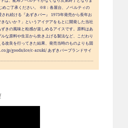
ントは、配布ノベルティがなくなり次第終了となりま
ご了承ください。 ※8：各屋台、ノベルティの
愛され続ける『あずきバー』 1973年発売から長年お
できないか？」というアイデアをもとに開発した当社
あずきの風味と粒感が楽しめるアイスです。原料はあ
プルな原料や生豆から炊き上げる製法など、こだわり
える改良を行ってきた結果、発売当時のものよりも固
jp/goods/ice/c-azuki/ あずきバーブランドサイ
/