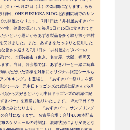
日（金）〜6月27日（土）の2日間になります。らら
、ONE FUKUOKA BLDG.北西側広場でのサン
での開催となります。 7月1日は「井村屋あずきバー
い食べ物、健康の源として毎月1日と15日に食されてき
したいという思いからあずき製品を多く取り扱う井村
定を受けました。また、あずきをたっぷりと使用した
な暑さを迎える7月1日を「井村屋あずきバーの
先駆けて、全国4都市（東京、名古屋、大阪、福岡天
します。当日、各会場では、あずきバーと一緒に写真
来場いただいた皆様を対象にオリジナル限定シールも
「アズキキング」も登場し、「あずきバー祭り」を盛
ル限定シール 元中日ドラゴンズの岩瀬仁紀さんが6月
さい頃から大好きという元中日ドラゴンズの岩瀬仁紀
あずきバー』を直接お配りいたします。 ※元中日ドラ
直後のみとなります。 『あずきバー』サンプリング
間の合計になります。 名古屋会場：合計4,000本配布
定 ※配布スケジュールの時刻は、混雑状況により変更とな
状況や安全管理上の理由により、整列開始時間を変更