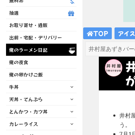
無料系
抽選
お取り寄せ・通販
TOP
アイ
出前・宅配・デリバリー
俺のラーメン日記
俺の夜食
俺の卵かけご飯
サ
牛丼
ブ
サ
天丼・てんぷら
メ
ブ
ニ
サ
とんかつ・カツ丼
メ
ュ
井村屋
ブ
ニ
ー
サ
カレーライス
メ
う。
ュ
を
ブ
ニ
ー
7月
展
サ