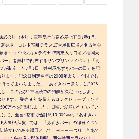
株式会社（本社：三重県津市高茶屋七丁目1番1号、
（東京会場：コレド室町テラス1F大屋根広場／名古屋会
会場：ヨドバシカメラ梅田1F南東入り口前／福岡天
『あずきバー』を無料で配布するサンプリングイベント「あ
ープが制定した7月1日「井村屋あずきバーの日」を記
ります。記念日制定翌年の2008年より、全国であ
行ってまいりました。「あずきバー祭り」は2023
えし、このたび4年連続での開催が決定いたしまし
ります。 発売50年を超えるロングセラーブランド
,500万本を記録しました。日頃ご愛顧いただいてい
て、全国4都市で合計約15,500本の『あずきバ
1F大屋根広場）では、『あずきバー』の縁日イベン
本の伝統文化である縁日として、ヨーヨーつり、的あて
 ※1：各会場で開催期間、開催時間が異なります。