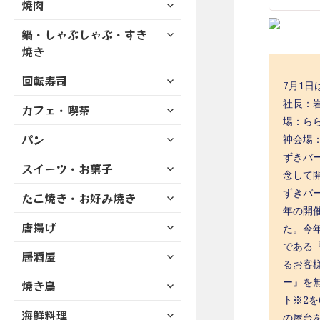
サ
焼肉
メ
ュ
を
開
ブ
ニ
ー
展
サ
鍋・しゃぶしゃぶ・すき
メ
ュ
を
開
ブ
ニ
焼き
ー
展
メ
ュ
を
開
サ
ニ
回転寿司
ー
7月1
展
ブ
ュ
を
開
社長：岩
サ
カフェ・喫茶
メ
ー
展
場：ら
ブ
ニ
を
開
サ
パン
メ
神会場：
ュ
展
ブ
ニ
ずきバ
ー
開
サ
スイーツ・お菓子
メ
ュ
を
念して
ブ
ニ
ー
展
ずきバ
サ
たこ焼き・お好み焼き
メ
ュ
を
開
ブ
年の開
ニ
ー
展
サ
唐揚げ
メ
た。今
ュ
を
開
ブ
ニ
ー
である『
展
サ
居酒屋
メ
ュ
を
るお客
開
ブ
ニ
ー
展
サ
ー』を
焼き鳥
メ
ュ
を
開
ブ
ト※2
ニ
ー
展
サ
海鮮料理
メ
ュ
の屋台