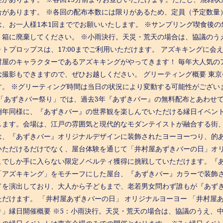
合があります。 ※各回の配布本数には限りがあるため、定員（予定数量
は、お一人様1本1回まででお願いいたします。 ※サンプリング喫食後
ミ箱に廃棄してください。 ※小雨決行。天災・荒天の場合は、協議のう
ォトプロップスは、17:00までご利用いただけます。 アズキキングに会
村屋のキャラクターであるアズキキングがやってきます！ 毎年大人気の
撮影もできますので、ぜひお越しください。 グリーティング概要 東京会場
す。 ※グリーティング時間は当日の状況により変動する可能性がござい
 「あずきバー祭り」では、過去3年『あずきバー』の無料配布とあわせ
例年同様に、『あずきバー』の世界観を楽しんでいただける縁日イベントを
します。会場は、江戸の雰囲気と現代的なモダンテイストが融合する街
は、『あずきバー』オリジナルデザインに装飾されたヨーヨーつり、的
いただけるだけでなく、屋台体験を通じて「井村屋あずきバーの日」オ
こでしか手に入らない限定ノベルティ獲得に挑戦していただけます。『
「アズキキング」をモチーフにした屋台、『あずきバー』カラーで装飾さ
ドを演出しており、大人から子どもまで、老若男女問わず誰もが『あず
ただけます。 「井村屋あずきバーの日」 オリジナルヨーヨー 「井村屋
り」縁日開催概要 ※5：小雨決行。天災・荒天の場合は、協議のうえ、中