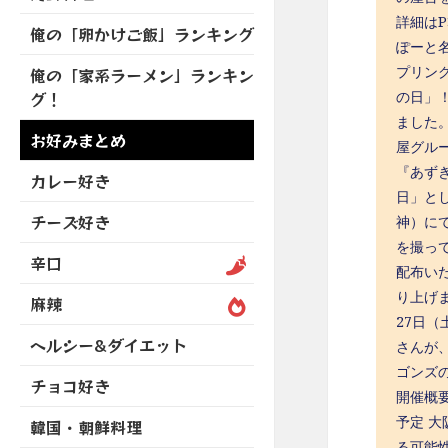
を
開
ブ
ニ
ー
詳細はP
展
俺の「卵かけご飯」ランキング
メ
ュ
を
ぽーと名
開
ニ
ー
展
プリン
俺の「家系ラーメン」ランキン
ュ
を
開
の日」！
グ！
ー
展
ました
を
開
お好みまとめ
屋グル
展
開
『あず
カレー好き
日」と
チーズ好き
神）に
を撮っ
辛口
配布い
り上げ
麻辣
27日
ヘルシー&ダイエット
さんが
ゴンズ
チョコ好き
開催概要
予定 大
韓国・朝鮮料理
る可能