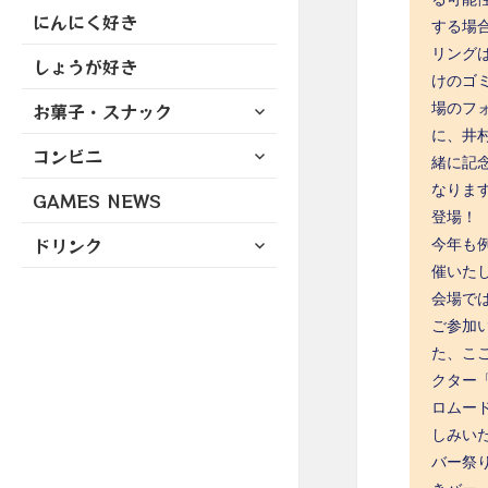
にんにく好き
する場
リング
しょうが好き
けのゴ
サ
場のフ
お菓子・スナック
ブ
に、井
サ
コンビニ
メ
緒に記念
ブ
ニ
なりま
GAMES NEWS
メ
ュ
登場！
ニ
ー
サ
ドリンク
今年も
ュ
を
ブ
催いた
ー
展
メ
会場で
を
開
ニ
展
ご参加
ュ
開
た、こ
ー
クター
を
ロムー
展
しみい
開
バー祭