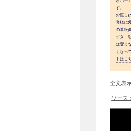
きバー
す。 
お渡しは
客様に
の看板
ずき・
は変え
くなってい
トはこちら 
全文表
ソース：ht