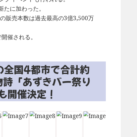
新たに加わった。
販売本数は過去最高の3億3,500万
で開催される。
の全国4都市で合計約
風物詩「あずきバー祭り
年も開催決定！