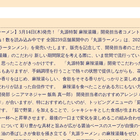
ーメン】5月14日(木)発売！「丸源特製 麻辣湯麺」開発担当者コメントを
！数を読み込み中です 全国239店舗展開中の『丸源ラーメン』は、202
ーラータンメン)」を発売いたします。販売を記念して、開発担当者のこ
辣湯麺」のこだわり 新しい期間限定を考える際に、いま世間で流行って
、思ったことがきっかけです。 「丸源特製 麻辣湯麺」開発でこだわっ
スもありますが、手鍋調理を行うことで熱々の状態で提供しながらも、
い香りをはじめ、麻辣湯らしい、食欲をそそる香りがしっかりと楽しめ
だわりが詰まった自信作です。 麻辣湯を食べたことがある方にもない
開発部 シニアマネジャー 飯島 真一郎） 開発担当者のおすすめアレン
酢」が合いますが、特におすすめしたいのが、トッピングメニューの「茹で
です。「茹で野菜」を加えることで、シャキシャキとした食感が生まれ
い一杯へと昇華させます。最後の一口まで変化を楽しめるこの組み合わせ
」について 彩り豊かな具材と旨みが広がる醤油ベースのスープが自慢の
ま油の香ばしさが食欲を掻き立てる『丸源ラーメン』の麻辣湯麺をぜひ、ご