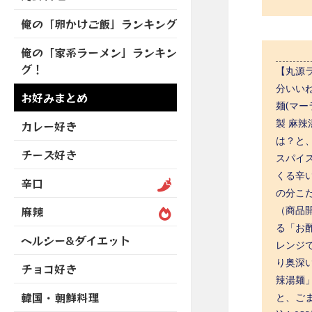
を
開
ブ
ニ
ー
展
俺の「卵かけご飯」ランキング
メ
ュ
を
開
ニ
ー
展
俺の「家系ラーメン」ランキン
ュ
を
開
グ！
ー
【丸源ラ
展
を
分いいね
開
お好みまとめ
展
麺(マ
開
製 麻
カレー好き
は？と
チーズ好き
スパイ
くる辛
辛口
の分こ
麻辣
（商品
る「お
ヘルシー&ダイエット
レンジ
り奥深
チョコ好き
辣湯麺
韓国・朝鮮料理
と、ご