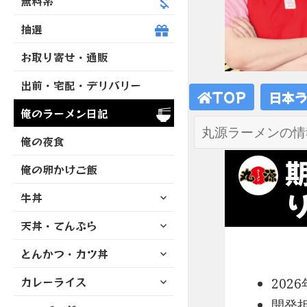
無料系
抽選
お取り寄せ・通販
出前・宅配・デリバリー
TOP
日本
俺のラーメン日記
俺の夜食
俺の卵かけご飯
サ
牛丼
ブ
サ
天丼・てんぷら
メ
ブ
ニ
サ
とんかつ・カツ丼
メ
ュ
ブ
ニ
ー
サ
カレーライス
メ
202
ュ
を
ブ
ニ
ー
展
開発
サ