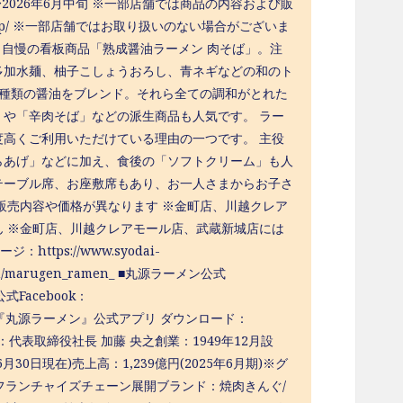
)〜2026年6月中旬 ※一部店舗では商品の内容および販
p/shop/ ※一部店舗ではお取り扱いのない場合がございま
 自慢の看板商品「熟成醤油ラーメン 肉そば」。注
多加水麺、柚子こしょうおろし、青ネギなどの和のト
3種類の醤油をブレンド。それら全ての調和がとれた
や「辛肉そば」などの派生商品も人気です。 ラー
高くご利用いただけている理由の一つです。 主役
らあげ」などに加え、食後の「ソフトクリーム」も人
テーブル席、お座敷席もあり、お一人さまからお子さ
販売内容や価格が異なります ※金町店、川越クレア
 ※金町店、川越クレアモール店、武蔵新城店には
tps://www.syodai-
r.com/marugen_ramen_ ■丸源ラーメン公式
ン公式Facebook：
クーポンも届く！『丸源ラーメン』公式アプリ ダウンロード：
 代表者：代表取締役社長 加藤 央之創業：1949年12月設
30日現在)売上高：1,239億円(2025年6月期)※グ
及びフランチャイズチェーン展開ブランド：焼肉きんぐ/