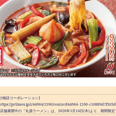
社物語コーポレーション]
ttps://prtimes.jp/i/44964/1390/resize/d44964-1390-c10889d7f303d
9店舗展開中の『丸源ラーメン』は、2026年5月14日(木)より、期間限