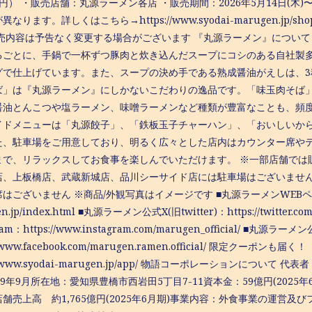
23円） ・販売店舗：丸源ラーメン各店 ・販売期間：2026年5月14日(木
異なります。詳しくはこちら→https://www.syodai-marugen.j
販売内容は予告なく変更する場合がございます 『丸源ラーメン』について
るごとに、手鍋で一杯ずつ豚肉と炊き込んだスープにコシのある自社製
グで仕上げています。​また、スープの決め手である熟成醤油がえしは、
ば」は『丸源ラーメン』にしかないこだわりの逸品です。「味玉肉そば」
醤油とんこつや塩ラーメン、味噌ラーメンなど種類が豊富なことも、頻度
イドメニューは「丸源餃子」、「鉄板玉子チャーハン」、「おいしいか
た、駐車場をご用意しており、明るく広々とした店内はカウンター席や
まで、リラックスしてお食事を楽しんでいただけます。 ※一部店舗では
店、上板橋店、武蔵新城店、品川シーサイド店には駐車場はございません
はございません ※商品/外観写真はイメージです ■丸源ラーメンWEBページ：ht
n.jp/index.html ■丸源ラーメン公式X(旧twitter)：https://twitte
ram：https://www.instagram.com/marugen_official/ ■丸源ラーメ
://www.facebook.com/marugen.ramen.official/ 限定
://www.syodai-marugen.jp/app/ 物語コーポレーションについて
69年9月所在地：愛知県豊橋市西岩田5丁目7-11資本金：59億円(2025年6月
舗売上高 約1,765億円(2025年6月期)事業内容：外食事業の運営