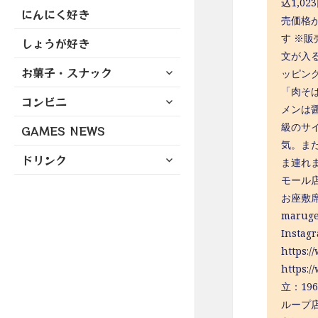
込1,0
にんにく好き
売価格が
す ※
しょうが好き
文が入
サ
お菓子・スナック
ッピン
ブ
「肉そ
サ
コンビニ
メ
メンは
ブ
ニ
級のサ
GAMES NEWS
メ
ュ
気。ま
ニ
ー
サ
ドリンク
ュ
ま連れ
を
ブ
ー
モール
展
メ
を
開
お座敷席
ニ
展
maruge
ュ
開
Instag
ー
https
を
展
https
開
立：19
ループ店