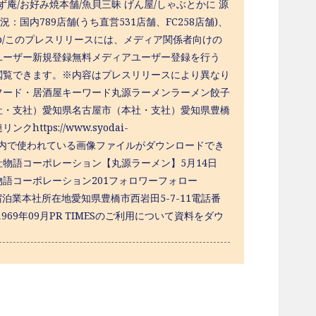
庵/お好み焼本舗/魚貝三昧 げん屋/しゃぶとかに 源
：国内789店舗(うち直営531店舗、FC258店舗)、
ri.co.jp/このプレスリリースには、メディア関係者向けの
ユーザー新規登録無料メディアユーザー登録を行う
閲覧できます。※内容はプレスリリースにより異なり
フード・居酒屋キーワード丸源ラーメンラーメン餃子
社・支社）愛知県名古屋市（本社・支社）愛知県豊橋
ps://www.syodai-
リリース内で使われている画像ファイルがダウンロードでき
物語コーポレーション【丸源ラーメン】5月14日
物語コーポレーション201フォロワーフォロー
ml業種飲食店・宿泊業本社所在地愛知県豊橋市西岩田5-7-11電話番
1969年09月PR TIMESのご利用について資料をダウ