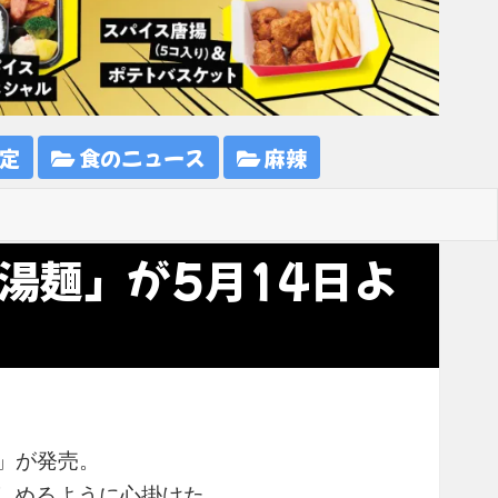
定
食のニュース
麻辣
湯麺」が5月14日よ
麺」が発売。
しめるように心掛けた。