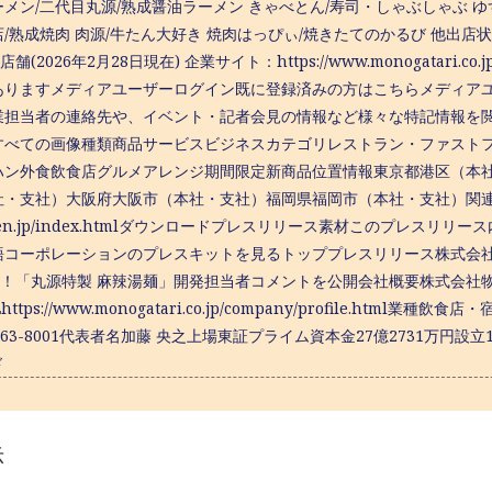
メン/二代目丸源/熟成醤油ラーメン きゃべとん/寿司・しゃぶしゃぶ ゆず
/熟成焼肉 肉源/牛たん大好き 焼肉はっぴぃ/焼きたてのかるび 他出店状況
店舗(2026年2月28日現在) 企業サイト：https://www.monogata
ありますメディアユーザーログイン既に登録済みの方はこちらメディア
業担当者の連絡先や、イベント・記者会見の情報など様々な特記情報を
すべての画像種類商品サービスビジネスカテゴリレストラン・ファスト
ハン外食飲食店グルメアレンジ期間限定新商品位置情報東京都港区（本
・支社）大阪府大阪市（本社・支社）福岡県福岡市（本社・支社）関連リンクhtt
gen.jp/index.htmlダウンロードプレスリリース素材このプレス
語コーポレーションのプレスキットを見るトッププレスリリース株式会社
発売！「丸源特製 麻辣湯麺」開発担当者コメントを公開会社概要株式会社
Lhttps://www.monogatari.co.jp/company/profile.ht
2-63-8001代表者名加藤 央之上場東証プライム資本金27億2731万円設立
ド
示