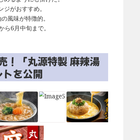
ンジがおすすめ。
油の風味が特徴的。
4日から6月中旬まで。
発売！「丸源特製 麻辣湯
ントを公開