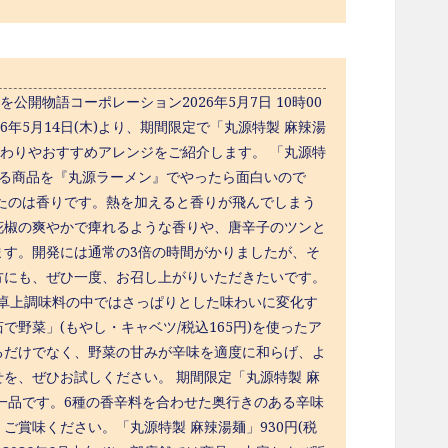
公開物語コーポレーション2026年5月7日 10時00
6年5月14日(木)より、期間限定で「丸源特製 麻辣湯
だわりやおすすめアレンジをご紹介します。 「丸源特
いる商品を『丸源ラーメン』でやったら面白いので
たのは香りです。熱を加えると香りが飛んでしまう
花椒の爽やかで痺れるような香りや、唐辛子のツンと
ます。開発には通常の3倍の時間がかりましたが、そ
方にも、ぜひ一度、お召し上がりいただきたいです。
ジ 卓上調味料の中ではさっぱりとした味わいに変化す
野菜」(もやし・キャベツ/税込165円)を使ったア
るだけでなく、野菜の甘みが辛味を適度に和らげ、よ
を、ぜひお試しください。 期間限定「丸源特製 麻
一品です。6種の香辛料を合わせた奥行きのある辛味
賞味ください。「丸源特製 麻辣湯麺」930円(税