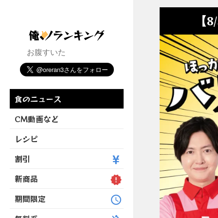
【8
お腹すいた
食のニュース
CM動画など
レシピ
割引
新商品
期間限定