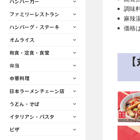
ハンバーガー
メ
ュ
を
開
ブ
ニ
調味
ー
展
サ
ファミリーレストラン
メ
ュ
を
麻辣
開
ブ
ニ
ー
展
サ
ハンバーグ・ステーキ
メ
価格は
ュ
を
開
ブ
ニ
ー
展
サ
オムライス
メ
ュ
を
開
ブ
ニ
ー
展
サ
和食・定食・食堂
メ
ュ
を
開
【
ブ
ニ
ー
展
サ
弁当
メ
ュ
を
開
ブ
ニ
ー
展
サ
中華料理
メ
ュ
を
開
ブ
ニ
ー
展
サ
日本ラーメンチェーン店
メ
ュ
を
開
ブ
ニ
ー
展
サ
うどん・そば
メ
ュ
を
開
ブ
ニ
ー
展
サ
イタリアン・パスタ
メ
ュ
を
開
ブ
ニ
ー
展
サ
ピザ
メ
ュ
を
開
ブ
ニ
ー
展