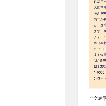
丸源ラー
氏総本店
海外100
情報が
と、企
ます。
チャー
市（本社
maru
ます物
(木)
RSSUR
号053
ンロー
全文表