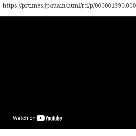
tps://prtimes.jp/main/html/rd/p/000001390.00