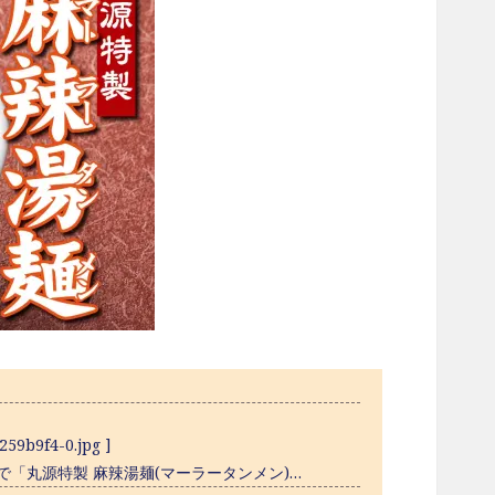
259b9f4-0.jpg ]
定で「丸源特製 麻辣湯麺(マーラータンメン)…