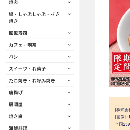
サ
焼肉
メ
ュ
を
開
ブ
ニ
ー
展
サ
鍋・しゃぶしゃぶ・すき
メ
ュ
を
開
ブ
ニ
焼き
ー
展
メ
ュ
を
開
サ
ニ
回転寿司
ー
展
ブ
ュ
を
開
サ
カフェ・喫茶
メ
ー
展
ブ
ニ
を
開
サ
パン
メ
ュ
展
ブ
ニ
ー
開
サ
スイーツ・お菓子
メ
ュ
を
ブ
ニ
ー
展
サ
たこ焼き・お好み焼き
メ
ュ
を
開
ブ
ニ
ー
展
サ
唐揚げ
メ
ュ
を
開
ブ
ニ
ー
展
サ
居酒屋
メ
ュ
を
開
ブ
[株式会
ニ
ー
展
サ
焼き鳥
メ
ュ
[画像1: h
を
開
ブ
ニ
ー
全国23
展
サ
海鮮料理
メ
ュ