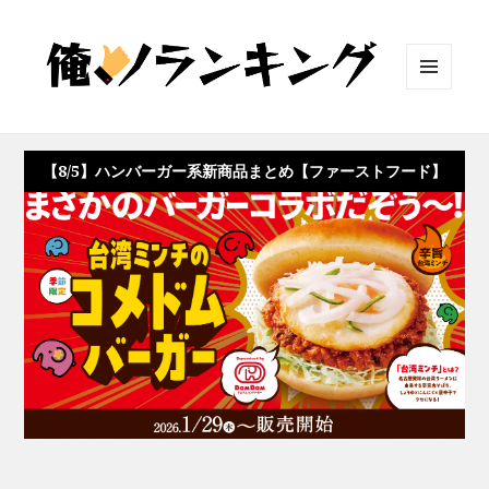
メニュ
ーとウ
ィジェ
ット
【8/5】ハンバーガー系新商品まとめ【ファーストフード】