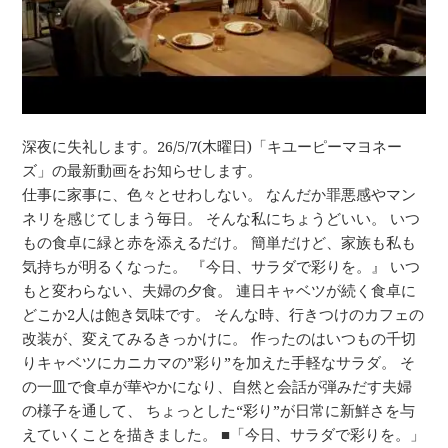
深夜に失礼します。26/5/7(木曜日)「キユーピーマヨネー
ズ」の最新動画をお知らせします。
仕事に家事に、色々とせわしない。 なんだか罪悪感やマン
ネリを感じてしまう毎日。 そんな私にちょうどいい。 いつ
もの食卓に緑と赤を添えるだけ。 簡単だけど、家族も私も
気持ちが明るくなった。 『今日、サラダで彩りを。』 いつ
もと変わらない、夫婦の夕食。 連日キャベツが続く食卓に
どこか2人は飽き気味です。 そんな時、行きつけのカフェの
改装が、変えてみるきっかけに。 作ったのはいつもの千切
りキャベツにカニカマの”彩り”を加えた手軽なサラダ。 そ
の一皿で食卓が華やかになり、自然と会話が弾みだす夫婦
の様子を通して、 ちょっとした“彩り”が日常に新鮮さを与
えていくことを描きました。 ■「今日、サラダで彩りを。」