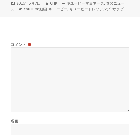
投
作
カ
2026年5月7日
CHK
キユーピーマヨネーズ
,
食のニュー
稿
タ
成
テ
ス
YouTube動画
,
キユーピー
,
キユーピードレッシング
,
サラダ
日:
グ
者
ゴ
リ
ー
コメント
※
名前