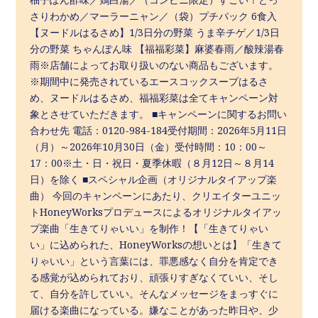
さりわかめ／マーラーニャン／（袋）プチパック 6食入
【ヌードルはるさめ】1/3日分の野菜 うま辛チゲ／1/3日
分の野菜 ちゃんぽん味 【福福彩菜】麻婆春雨／酸辣湯春
雨※店舗によってお取り扱いのない商品もございます。
※期間中に発売されているエースコックスープはるさ
め、ヌードルはるさめ、福福彩菜は全てキャンペーン対
象とさせていただきます。 ■キャンペーンに関するお問い
合わせ先 電話：0120-984-184受付期間：2026年5月11日
（月）～2026年10月30日（金）受付時間：10：00～
17：00※土・日・祝日・夏季休暇（８月12日～８月14
日）を除く ■スペシャル企画（オリジナルタイアップ楽
曲） 今回のキャンペーンにあたり、クリエイターユニッ
トHoneyWorksプロデュースによるオリジナルタイアッ
プ楽曲「生きてりゃいい」を制作！【「生きてりゃい
い」に込められた、HoneyWorksの想いとは】「生きて
りゃいい」という言葉には、罪悪感なく自分を肯定でき
る感覚が込められており、頑張りすぎなくていい、そし
て、自分を許していい。そんなメッセージをまっすぐに
届ける楽曲になっている。嫌なことがあった昨日や、少