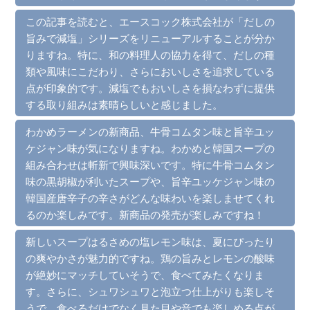
この記事を読むと、エースコック株式会社が「だしの
旨みで減塩」シリーズをリニューアルすることが分か
りますね。特に、和の料理人の協力を得て、だしの種
類や風味にこだわり、さらにおいしさを追求している
点が印象的です。減塩でもおいしさを損なわずに提供
する取り組みは素晴らしいと感じました。
わかめラーメンの新商品、牛骨コムタン味と旨辛ユッ
ケジャン味が気になりますね。わかめと韓国スープの
組み合わせは斬新で興味深いです。特に牛骨コムタン
味の黒胡椒が利いたスープや、旨辛ユッケジャン味の
韓国産唐辛子の辛さがどんな味わいを楽しませてくれ
るのか楽しみです。新商品の発売が楽しみですね！
新しいスープはるさめの塩レモン味は、夏にぴったり
の爽やかさが魅力的ですね。鶏の旨みとレモンの酸味
が絶妙にマッチしていそうで、食べてみたくなりま
す。さらに、シュワシュワと泡立つ仕上がりも楽しそ
うで、食べるだけでなく見た目や音でも楽しめる点が