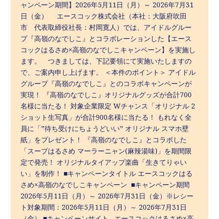
ャンペーン期間】2026年5月11日（月）～ 2026年7月31
日（金） エースコック株式会社（本社：大阪府吹田
市 代表取締役社長：村岡寛人）では、アイドルグルー
プ『高嶺のなでしこ』とコラボレーションした【エース
コックはるさめ×高嶺のなでしこキャンペーン】を実施し
ます。 つきましては、下記要領にて実施いたしますの
で、ご案内申し上げます。 ＜本件のポイント＞ アイドル
グループ『高嶺のなでしこ』とのコラボキャンペーンが
実現！ 『高嶺のなでしこ』オリジナルグッズが合計700
名様に当たる！ 対象企業限定 Wチャンス「オリジナル 2
ショット生写真」が合計900名様に当たる！ もれなく全
員に「”待ち受けにちょうどいい” オリジナル スマホ壁
紙」をプレゼント！ 『高嶺のなでしこ』とコラボした
「スープはるさめ マーラーニャン(麻辣湯味)」を期間限
定で発売！ オリジナルタイアップ楽曲「生きてりゃい
い」を制作！ ■キャンペーンタイトル エースコックはる
さめ×高嶺のなでしこキャンペーン ■キャンペーン期間
2026年5月11日（月）～ 2026年7月31日（金）※レシー
ト対象期間：2026年5月11日（月）～ 2026年7月31日
（金） ■キャンペーンサイト エースコックはるさめ×高