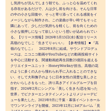
し気持ちが沈んでしまう朝でも、ふっと心を温めてくれ
る存在があるだけで、人は少し前を向ける。そんな日常
の中の小さな回復や、そっと寄り添ってくれる感覚をイ
メージしながら制作され、この楽曲が辛い時でもそっと
隣にあって、少しだけ気持ちを軽くし、前を向くための
小さな後押しになって欲しいという想いが込められてい
る。【リリース情報】2026年5月13日(水) 配信リリース
高嶺のなでしこ「生きてりゃいい」 【参考情報】 ■ 『高
嶺のなでしこ』 2022年8月に結成。サウンドプロデュ
ースは、ニコニコ動画やYouTubeなどの動画投稿サイト
を中心に活動する、関連動画総再生回数25億回を超える
クリエイターユニット・HoneyWorksが担当。高嶺の花
のように多くの人から憧れられ手に入れることのできな
い、そして大和撫子のように日本女性の清楚な美しさと
かわいらしさをもった、誇り高きアイドルグループを目
指す。2024年2月にシングル「美しく生きろ/恋を知った
世界」でビクターエンタテインメントよりメジャーデビ
ューを果たした。2025年9月に千葉・幕張イベントホール
でワンマンライブを開催。2025年12月に1stアルバム「見