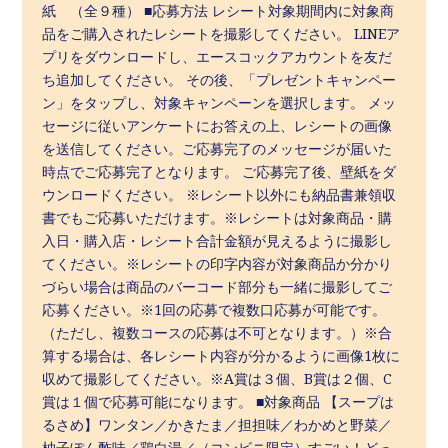
紙 （全９種） ■応募方法 レシート対象期間内に対象商
品をご購入されたレシートを撮影してください。 LINEア
プリをダウンロードし、エースコックアカウントを友だ
ち追加してください。 その後、「プレゼントキャンペー
ン」をタップし、対象キャンペーンを選択します。 メッ
セージに従いアンケートにお答えの上、レシートの画像
を送信してください。ご応募完了のメッセージが届いた
時点でご応募完了となります。 ご応募完了後、壁紙をダ
ウンロードください。 ※レシート以外にも納品書兼領収
書でもご応募いただけます。※レシートは対象商品・購
入日・購入店・レシート合計金額が見えるように撮影し
てください。※レシートの印字内容が対象商品か分かり
づらい場合は商品のバーコード部分も一緒に撮影してご
応募ください。※1回の応募で複数口応募が可能です。
（ただし、複数コースの応募は不可となります。）※合
算する場合は、各レシート内容が分かるように画像1枚に
収めて撮影してください。※A賞は３個、B賞は２個、C
賞は１個で応募可能になります。 ■対象商品 【スープは
るさめ】ワンタン／かきたま／担担味／わかめと野菜／
柚子ぽん酢味／鶏白湯／（コンビニ限定）すごい！どっ