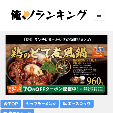
メニュ
ーとウ
ィジェ
ット
【8/4】ランチに食べたい冬の新商品まとめ
TOP
カップラーメン
エースコック