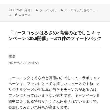
投
作
カ
2026年5月7日
ラーメンおじ
エースコック
,
食のニュー
稿
タ
成
テ
ス
ニュース
日:
グ
者
ゴ
リ
ー
「エースコックはるさめ×高嶺のなでしこ キャ
ンペーン 2026開催」への1件のフィードバック
匿名
よ
り:
2026年5月7日 2:35 AM
エースコックはるさめと高嶺のなでしこのコラボキャン
ペーンは、ファンにとっては嬉しいニュースですね。オ
リジナルグッズや生写真が当たるチャンスがあるのは、
ファンにとってはたまらない魅力です。キャンペーン期
間中に楽しめる特典がたくさん用意されているようで、
参加してみたい気持ちが高まります。