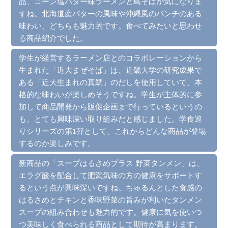
品、コーン塩バター味ラーメンと島そばが気になりま
すね。北海道産バターの風味や沖縄風のパンチのある
味わい、どちらも魅力的です。食べてみたいと思わせ
る商品紹介でした。
学生が経営するラーメン店とのコラボレーションから
生まれた「近大まぜそば」は、近畿大学の研究成果で
ある「近大生まれの真鯛」のだしを使用していて、本
格的な味わいが楽しめそうですね。学生が主体的に参
加して商品開発から販促企画まで行っているというの
も、とても興味深い取り組みだと感じました。学食巡
りシリーズの第1弾として、これからどんな商品が登場
するのか楽しみです。
新商品の「スープはるさめプラス 野菜タンメン」は、
エラグ酸を配合して肥満気味の方の健康をサポートす
るという点が興味深いですね。ちゅるんとした食感の
はるさめとチキンと香味野菜の旨みが利いたタンメン
スープの組み合わせも魅力的です。健康に気を使いつ
つ美味しく食べられる商品として期待が高まります。