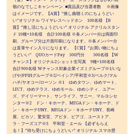
嶺のなでしこキャンペーン ■賞品及び当選者数 ※画像
はイメージです。【A賞】”推し曲聴くのにちょうどい
い”オリジナル ワイヤレスヘッドホン 100名様 【B
賞】”推し活にちょうどいい” オリジナル アクリルスタン
ド 10種×10名様 合計100名様 ※各メンバー分は両面印
刷、グループ分は片面印刷になります。※各メンバー分
は直筆サイン入りになります。 【C賞】”お買い物にちょ
うどいい” QUOカードPay 500円分 500名様 【W
チャンス】オリジナル2ショット生写真 9種×100名様
合計900名様 Wチャンス対象企業イズミグループ※1/いな
げや/PPIHグループ※2/ベイシア/平和堂※3/ベルク/マル
ハチ/ヤオコー/ローソン ※1 ゆめタウン、ゆめマート、
LECT、ゆめテラス、ゆめモール、ゆめシティ、ユアー
ズ、デイリーマート、サンライフ、サニー、マルヨシセ
ンター※2 ドン・キホーテ、MEGAドン・キホーテ、ド
ン・キホーテUNY、MEGAドン・キホーテUNY、長崎
屋、ピカソ、驚安堂、アピタ、ピアゴ、ユーストア、
ラ・フーズコア※3 平和堂・エール 【必ずもらえ
る！】”待ち受けにちょうどいい” オリジナル スマホ壁