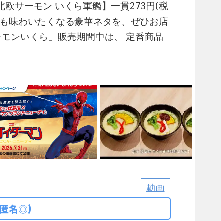
 【北欧サーモン いくら軍艦】一貫273円(税
。 何度も味わいたくなる豪華ネタを、ぜひお店
ーモンいくら」販売期間中は、 定番商品
動画
匿名◎)