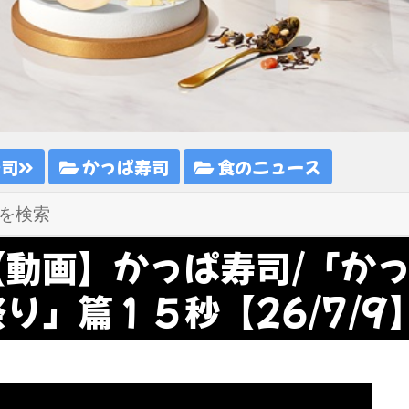
寿司
かっぱ寿司
食のニュース
【動画】かっぱ寿司/「か
祭り」篇１５秒【26/7/9