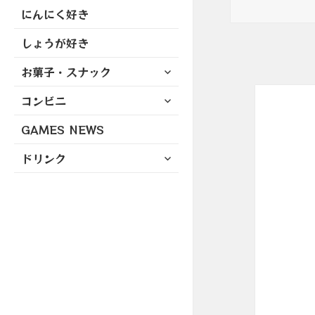
にんにく好き
しょうが好き
サ
お菓子・スナック
ブ
サ
コンビニ
メ
ブ
ニ
GAMES NEWS
メ
ュ
ニ
ー
サ
ドリンク
ュ
を
ブ
ー
展
メ
を
開
ニ
展
ュ
開
ー
を
展
開