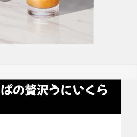
っぱの贅沢うにいくら
】