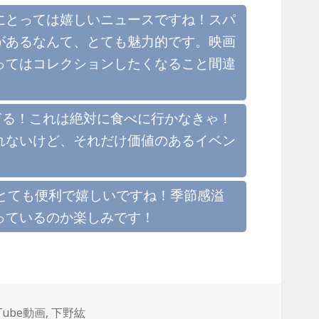
にとっては嬉しいニュースですね！スパ
があるなんて、とても魅力的です。映画
ってはコレクションしたくなること間違
ぎる！これは絶対に食べに行かなきゃ！
れないけど、それだけ価値のあるイベン
とても便利で嬉しいですね！季節感溢
っているのか楽しみです！
Tube動画
,
下野紘