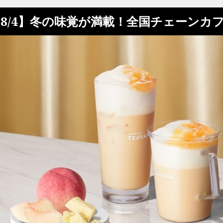
8/4】冬の味覚が満載！全国チェーンカ