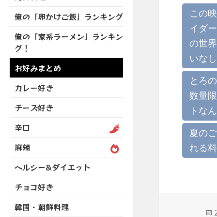
を
開
ブ
ニ
ー
この映
展
俺の「卵かけご飯」ランキング
メ
ュ
を
開
イダー
ニ
ー
展
俺の「家系ラーメン」ランキン
ュ
を
の世界
開
グ！
ー
展
いなし
を
開
お好みまとめ
展
とろの
開
カレー好き
数量限
チーズ好き
トなん
辛口
夏のご
れる料
麻辣
ヘルシー&ダイエット
チョコ好き
韓国・朝鮮料理