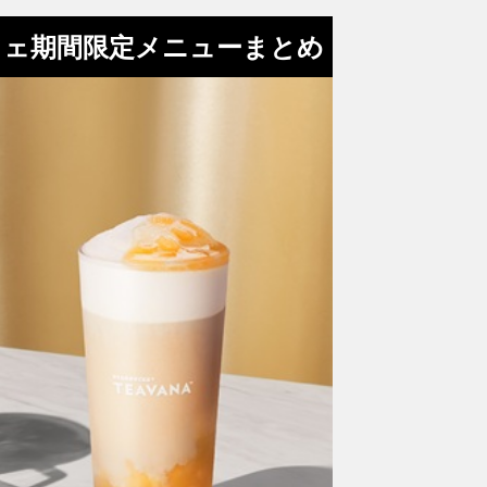
フェ期間限定メニューまとめ