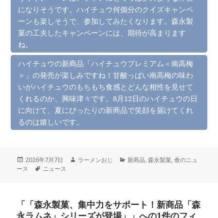
になりそうです。ハイチュウ何個分のクイズキャンペ
ーンも楽しそうで、参加してみたくなります。森永製
菓の工夫したキャンペーンには、期待が高まります
ね。
ハイチュウの新商品「ハイチュウプレミアム＜南高梅
＞」の発売が楽しみですね！甘酸っぱい南高梅の味わ
いがハイチュウのもちもち食感とどんな相性を見せて
くれるのか、興味津々です。8月12日のハイチュウの日
に向けて、夏にぴったりの新商品で笑顔を届けてくれ
るのは嬉しいです。
投
作
カ
2026年7月7日
ラーメンおじ
新商品
,
森永製菓
,
食のニュ
稿
タ
成
テ
ース
ニュース
日:
グ
者
ゴ
リ
ー
「「森永製菓、集中力をサポート！新商品「森
永ラムネ」シリーズが登場」」への1件のフィ