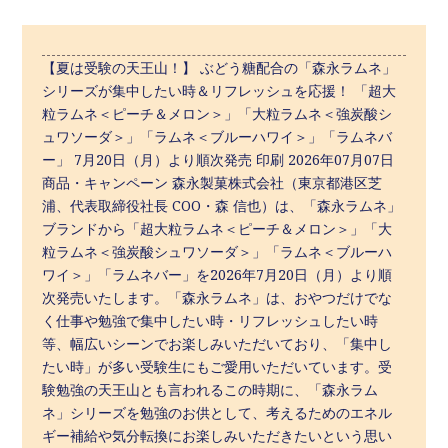
【夏は受験の天王山！】 ぶどう糖配合の「森永ラムネ」
シリーズが集中したい時＆リフレッシュを応援！ 「超大
粒ラムネ＜ピーチ＆メロン＞」「大粒ラムネ＜強炭酸シ
ュワソーダ＞」「ラムネ＜ブルーハワイ＞」「ラムネバ
ー」 7月20日（月）より順次発売 印刷 2026年07月07日
商品・キャンペーン 森永製菓株式会社（東京都港区芝
浦、代表取締役社長 COO・森 信也）は、「森永ラムネ」
ブランドから「超大粒ラムネ＜ピーチ＆メロン＞」「大
粒ラムネ＜強炭酸シュワソーダ＞」「ラムネ＜ブルーハ
ワイ＞」「ラムネバー」を2026年7月20日（月）より順
次発売いたします。「森永ラムネ」は、おやつだけでな
く仕事や勉強で集中したい時・リフレッシュしたい時
等、幅広いシーンでお楽しみいただいており、「集中し
たい時」が多い受験生にもご愛用いただいています。受
験勉強の天王山とも言われるこの時期に、「森永ラム
ネ」シリーズを勉強のお供として、考えるためのエネル
ギー補給や気分転換にお楽しみいただきたいという思い