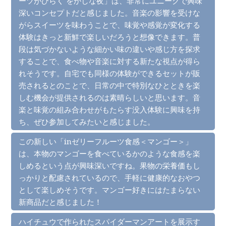
ーツがひらく をかしな夜」は、非常にユニークで興味
深いコンセプトだと感じました。音楽の影響を受けな
がらスイーツを味わうことで、味覚や感覚が変化する
体験はきっと新鮮で楽しいだろうと想像できます。普
段は気づかないような細かい味の違いや感じ方を探求
することで、食べ物や音楽に対する新たな視点が得ら
れそうです。自宅でも同様の体験ができるセットが販
売されるとのことで、日常の中で特別なひとときを楽
しむ機会が提供されるのは素晴らしいと思います。音
楽と味覚の組み合わせがもたらす没入体験に興味を持
ち、ぜひ参加してみたいと感じました。
この新しい「inゼリーフルーツ食感＜マンゴー＞」
は、本物のマンゴーを食べているかのような食感を楽
しめるという点が興味深いですね。果物の栄養価もし
っかりと配慮されているので、手軽に健康的なおやつ
として楽しめそうです。マンゴー好きにはたまらない
新商品だと感じました！
ハイチュウで作られたスパイダーマンアートを展示す