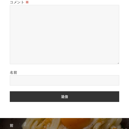
コメント
※
名前
投
前
稿