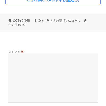
投
作
カ
タ
2026年7月6日
CHK
ときわ亭
,
食のニュース
稿
成
テ
グ
YouTube動画
日:
者
ゴ
リ
ー
コメント
※