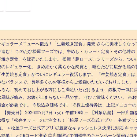
レギュラーメニューへ復活！「生姜焼き定食」発売 さらに美味しくなっ
が進む！ このたび松屋フーズでは、牛めし・カレー・定食・その他丼の「松
姜焼き定食」を販売いたします。 松屋「豚ロース」シリーズから、つい
望のレギュラー化。 きめ細かく柔らかな肉質と、噛むたびに広がる脂の
「生姜焼き定食」がついにレギュラー復活します。 「生姜焼き定食」は
妙なバランスで、長年多くのお客様からご愛顧いただいておりました。 
ちろん、初めて召し上がる方にもご満足いただけるよう、鉄板で一気に
の風味が絡み、お箸が止まらない一品です。 ぜひご賞味ください。 ※
料金が必要です。 ※税込み価格です。 ※株主優待券は、上記メニュー
 【発売日】 2026年7月7日（火）午前10時 ～ 【対象店舗】 一部店
お得な「松弁ネット」のご注文も！「松屋フーズ公式アプリ」 各種ブラ
内。 ＞松屋フーズ公式アプリ ◎豊富なキャッシュレス決済に対応 キャ
も簡単！ ＞QRコード決済 ◎店舗限定で開催中のキャンペーン情報はコ