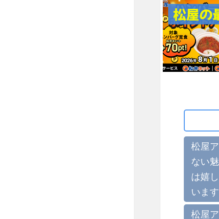
松屋の
松屋ア
ない魅
は嬉し
います
松屋ア