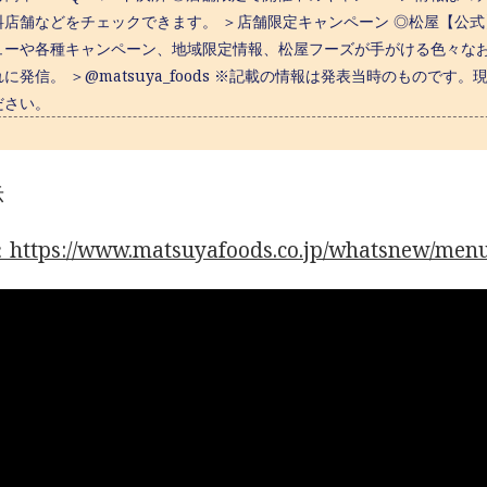
店舗などをチェックできます。 ＞店舗限定キャンペーン ◎松屋【公式】X（旧T
ューや各種キャンペーン、地域限定情報、松屋フーズが手がける色々な
に発信。 ＞@matsuya_foods ※記載の情報は発表当時のもので
ださい。
示
tps://www.matsuyafoods.co.jp/whatsnew/menu