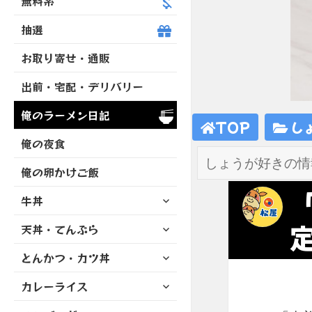
無料系
抽選
お取り寄せ・通販
出前・宅配・デリバリー
俺のラーメン日記
TOP
し
俺の夜食
俺の卵かけご飯
サ
牛丼
ブ
サ
天丼・てんぷら
メ
ブ
ニ
サ
とんかつ・カツ丼
メ
ュ
ブ
ニ
ー
サ
カレーライス
メ
ュ
を
ブ
ニ
ー
展
サ