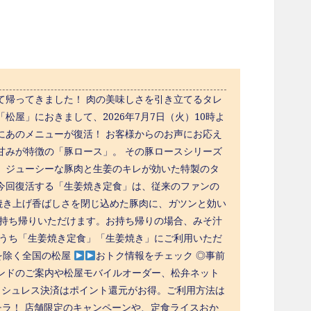
て帰ってきました！ 肉の美味しさを引き立てるタレ
屋」におきまして、2026年7月7日（火）10時よ
にあのメニューが復活！ お客様からのお声にお応え
甘みが特徴の「豚ロース」。 その豚ロースシリーズ
、ジューシーな豚肉と生姜のキレが効いた特製のタ
今回復活する「生姜焼き定食」は、従来のファンの
焼き上げ香ばしさを閉じ込めた豚肉に、ガツンと効い
お持ち帰りいただけます。お持ち帰りの場合、みそ汁
のうち「生姜焼き定食」「生姜焼き」にご利用いただ
舗を除く全国の松屋
おトク情報をチェック ◎事前
ンドのご案内や松屋モバイルオーダー、松弁ネット
ッシュレス決済はポイント還元がお得。ご利用方法は
チラ！ 店舗限定のキャンペーンや、定食ライスおか