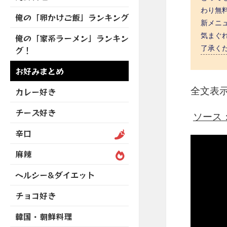
を
開
ブ
ニ
ー
わり無料
展
俺の「卵かけご飯」ランキング
メ
ュ
を
新メニ
開
ニ
ー
展
気まぐれ
俺の「家系ラーメン」ランキン
ュ
を
開
了承く
グ！
ー
展
を
開
お好みまとめ
展
開
全文表
カレー好き
チーズ好き
ソース：ht
辛口
麻辣
ヘルシー&ダイエット
チョコ好き
韓国・朝鮮料理