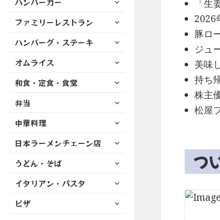
ハンバーガー
メ
「生
ュ
を
開
ブ
ニ
ー
展
202
サ
ファミリーレストラン
メ
ュ
を
開
ブ
ニ
豚ロ
ー
展
サ
ハンバーグ・ステーキ
メ
ュ
を
ジュ
開
ブ
ニ
ー
展
サ
オムライス
メ
美味
ュ
を
開
ブ
ニ
ー
展
持ち
サ
和食・定食・食堂
メ
ュ
を
開
ブ
ニ
株主
ー
展
サ
弁当
メ
ュ
を
松屋
開
ブ
ニ
ー
展
サ
中華料理
メ
ュ
を
開
ブ
ニ
ー
展
サ
日本ラーメンチェーン店
メ
ュ
を
開
ブ
ニ
つ
ー
展
サ
うどん・そば
メ
ュ
を
開
ブ
ニ
ー
展
サ
イタリアン・パスタ
メ
ュ
を
開
ブ
ニ
ー
展
サ
ピザ
メ
ュ
を
開
ブ
ニ
ー
展