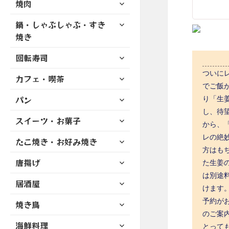
サ
焼肉
メ
ュ
を
開
ブ
ニ
ー
展
サ
鍋・しゃぶしゃぶ・すき
メ
ュ
を
開
ブ
ニ
焼き
ー
展
メ
ュ
を
開
サ
ニ
回転寿司
ー
展
ブ
ュ
を
開
ついに
サ
カフェ・喫茶
メ
ー
展
でご飯
ブ
ニ
を
開
サ
パン
メ
り「生
ュ
展
ブ
ニ
し、待
ー
開
サ
スイーツ・お菓子
メ
ュ
から、
を
ブ
ニ
ー
展
レの絶
サ
たこ焼き・お好み焼き
メ
ュ
を
開
ブ
方はも
ニ
ー
展
サ
唐揚げ
メ
た生姜
ュ
を
開
ブ
ニ
は別途
ー
展
サ
居酒屋
メ
ュ
を
けます。
開
ブ
ニ
ー
展
サ
予約が
焼き鳥
メ
ュ
を
開
ブ
のご案
ニ
ー
展
サ
海鮮料理
メ
とって
ュ