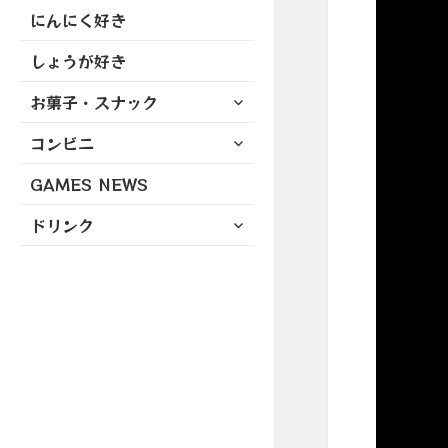
にんにく好き
しょうが好き
サ
お菓子・スナック
ブ
サ
コンビニ
メ
ブ
ニ
GAMES NEWS
メ
ュ
ニ
ー
サ
ドリンク
ュ
を
ブ
ー
展
メ
を
開
ニ
展
ュ
開
ー
を
展
開