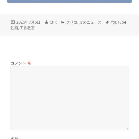
投
作
カ
タ
2026年7月6日
CHK
グリコ
,
食のニュース
YouTube
稿
成
テ
グ
動画
,
工作教室
日:
者
ゴ
リ
ー
コメント
※
名前