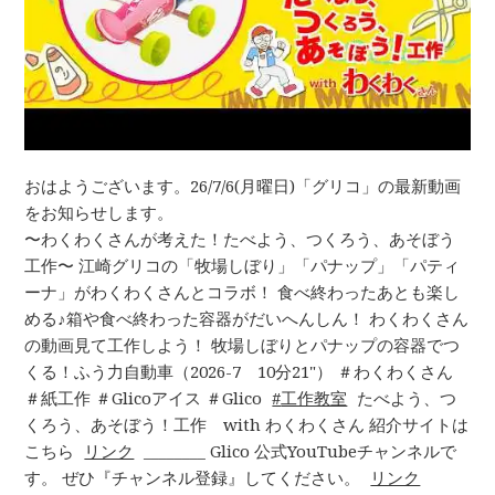
おはようございます。26/7/6(月曜日)「グリコ」の最新動画
をお知らせします。
〜わくわくさんが考えた！たべよう、つくろう、あそぼう
工作〜 江崎グリコの「牧場しぼり」「パナップ」「パティ
ーナ」がわくわくさんとコラボ！ 食べ終わったあとも楽し
める♪箱や食べ終わった容器がだいへんしん！ わくわくさん
の動画見て工作しよう！ 牧場しぼりとパナップの容器でつ
くる！ふう力自動車（2026-7 10分21"） ＃わくわくさん
＃紙工作 ＃Glicoアイス ＃Glico
工作教室
たべよう、つ
くろう、あそぼう！工作 with わくわくさん 紹介サイトは
こちら
リンク
________ Glico 公式YouTubeチャンネルで
す。 ぜひ『チャンネル登録』してください。
リンク