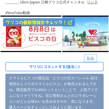
________ Glico Japan 江崎グリコ公式チャンネル
リンク
YouTube動画
グリコの最新情報をチェック！
動画
グリコにコメントする(匿名◎)
スマイルビスコの限定品「ビスコの日スペシャル 谷口
智則さんコラボスマイルビスコ」が発売されるんです
ね。限定販売で2,000セットということで、人気アイテ
ムになりそうですね。谷口智則さんとのコラボレーシ
ョンがどんな味わいを生み出すのか、気になります。
購入ページをチェックしてみようと思います。