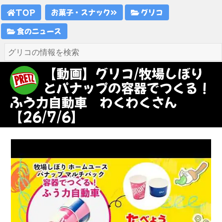
TOP
お菓子・スナック
グリコ
食のニュース
【動画】グリコ/牧場しぼり
とパナップの容器でつくる！
ふう力自動車 わくわくさん
【26/7/6】