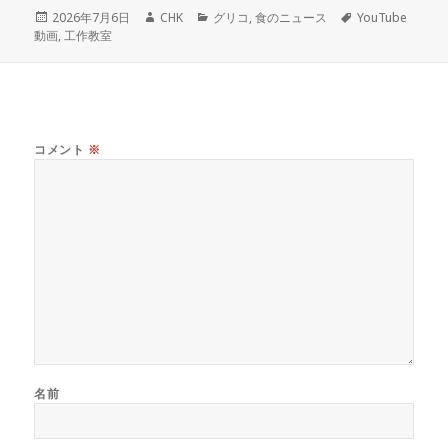
投
作
カ
タ
2026年7月6日
CHK
グリコ
,
食のニュース
YouTube
稿
成
テ
グ
動画
,
工作教室
日:
者
ゴ
リ
ー
コメント
※
名前