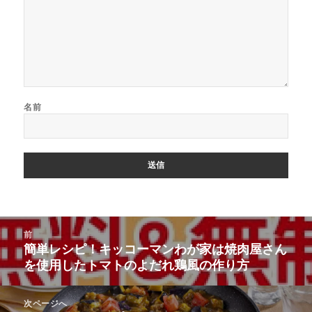
名前
投
前
稿
簡単レシピ！キッコーマンわが家は焼肉屋さん
前
ナ
を使用したトマトのよだれ鶏風の作り方
の
ビ
投
ゲ
稿:
次ページへ
ー