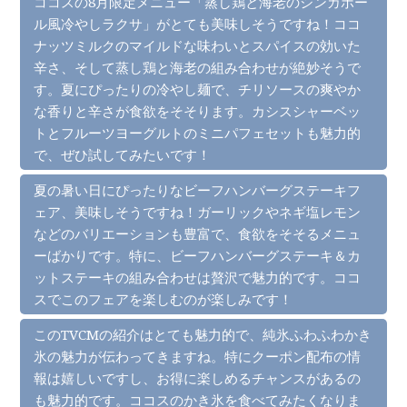
ココスの8月限定メニュー「蒸し鶏と海老のシンガポー
ル風冷やしラクサ」がとても美味しそうですね！ココ
ナッツミルクのマイルドな味わいとスパイスの効いた
辛さ、そして蒸し鶏と海老の組み合わせが絶妙そうで
す。夏にぴったりの冷やし麺で、チリソースの爽やか
な香りと辛さが食欲をそそります。カシスシャーベッ
トとフルーツヨーグルトのミニパフェセットも魅力的
で、ぜひ試してみたいです！
夏の暑い日にぴったりなビーフハンバーグステーキフ
ェア、美味しそうですね！ガーリックやネギ塩レモン
などのバリエーションも豊富で、食欲をそそるメニュ
ーばかりです。特に、ビーフハンバーグステーキ＆カ
ットステーキの組み合わせは贅沢で魅力的です。ココ
スでこのフェアを楽しむのが楽しみです！
このTVCMの紹介はとても魅力的で、純氷ふわふわかき
氷の魅力が伝わってきますね。特にクーポン配布の情
報は嬉しいですし、お得に楽しめるチャンスがあるの
も魅力的です。ココスのかき氷を食べてみたくなりま