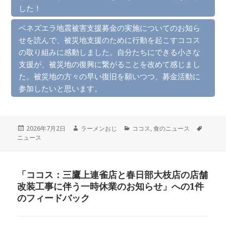
した！
ベネズエラ地震被害支援募金の実施についてのお知ら
せを読んで、被災地支援のために行動を起こすココス
の取り組みに感動しました。自分たちにできる小さな
支援が、被災地の復興に繋がることを改めて感じまし
た。被災地の方々の早い復旧を願いつつ、募金活動に
参加したいと思います。
投
作
カ
タ
2026年7月2日
ラーメンおじ
ココス
,
食のニュース
稿
成
テ
グ
ニュース
日:
者
ゴ
リ
ー
「ココス：三鷹上連雀店と春日部大枝店の店舗
改装工事に伴う一時休業のお知らせ」への1件
のフィードバック