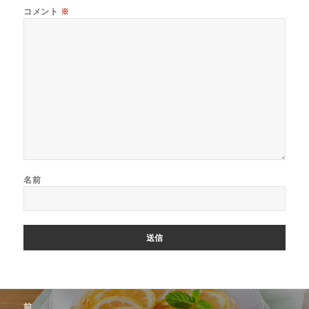
コメント
※
名前
投
前