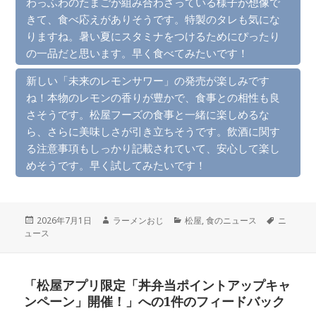
わっふわのたまごが組み合わさっている様子が想像で
きて、食べ応えがありそうです。特製のタレも気にな
りますね。暑い夏にスタミナをつけるためにぴったり
の一品だと思います。早く食べてみたいです！
新しい「未来のレモンサワー」の発売が楽しみです
ね！本物のレモンの香りが豊かで、食事との相性も良
さそうです。松屋フーズの食事と一緒に楽しめるな
ら、さらに美味しさが引き立ちそうです。飲酒に関す
る注意事項もしっかり記載されていて、安心して楽し
めそうです。早く試してみたいです！
投
作
カ
タ
2026年7月1日
ラーメンおじ
松屋
,
食のニュース
ニ
稿
成
テ
グ
ュース
日:
者
ゴ
リ
ー
「松屋アプリ限定「丼弁当ポイントアップキャ
ンペーン」開催！」への1件のフィードバック