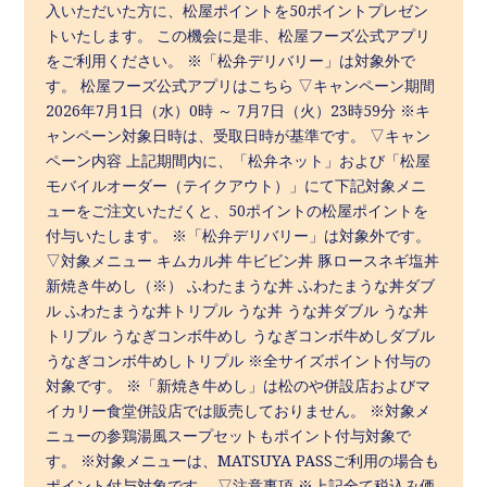
入いただいた方に、松屋ポイントを50ポイントプレゼン
トいたします。 この機会に是非、松屋フーズ公式アプリ
をご利用ください。 ※「松弁デリバリー」は対象外で
す。 松屋フーズ公式アプリはこちら ▽キャンペーン期間
2026年7月1日（水）0時 ～ 7月7日（火）23時59分 ※キ
ャンペーン対象日時は、受取日時が基準です。 ▽キャン
ペーン内容 上記期間内に、「松弁ネット」および「松屋
モバイルオーダー（テイクアウト）」にて下記対象メニ
ューをご注文いただくと、50ポイントの松屋ポイントを
付与いたします。 ※「松弁デリバリー」は対象外です。
▽対象メニュー キムカル丼 牛ビビン丼 豚ロースネギ塩丼
新焼き牛めし（※） ふわたまうな丼 ふわたまうな丼ダブ
ル ふわたまうな丼トリプル うな丼 うな丼ダブル うな丼
トリプル うなぎコンボ牛めし うなぎコンボ牛めしダブル
うなぎコンボ牛めしトリプル ※全サイズポイント付与の
対象です。 ※「新焼き牛めし」は松のや併設店およびマ
イカリー食堂併設店では販売しておりません。 ※対象メ
ニューの参鶏湯風スープセットもポイント付与対象で
す。 ※対象メニューは、MATSUYA PASSご利用の場合も
ポイント付与対象です。 ▽注意事項 ※上記全て税込み価